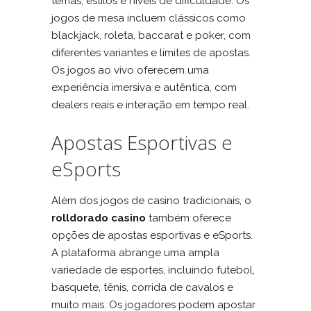
temas, estilos e níveis de dificuldade. Os
jogos de mesa incluem clássicos como
blackjack, roleta, baccarat e poker, com
diferentes variantes e limites de apostas.
Os jogos ao vivo oferecem uma
experiência imersiva e autêntica, com
dealers reais e interação em tempo real.
Apostas Esportivas e
eSports
Além dos jogos de casino tradicionais, o
rolldorado casino
também oferece
opções de apostas esportivas e eSports.
A plataforma abrange uma ampla
variedade de esportes, incluindo futebol,
basquete, tênis, corrida de cavalos e
muito mais. Os jogadores podem apostar