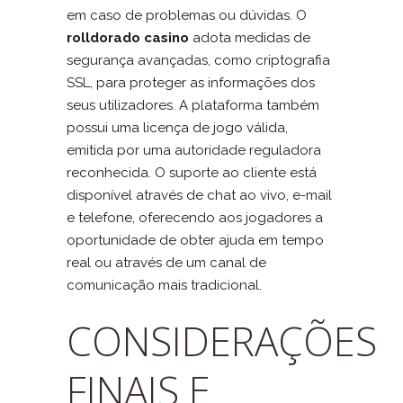
em caso de problemas ou dúvidas. O
rolldorado casino
adota medidas de
segurança avançadas, como criptografia
SSL, para proteger as informações dos
seus utilizadores. A plataforma também
possui uma licença de jogo válida,
emitida por uma autoridade reguladora
reconhecida. O suporte ao cliente está
disponível através de chat ao vivo, e-mail
e telefone, oferecendo aos jogadores a
oportunidade de obter ajuda em tempo
real ou através de um canal de
comunicação mais tradicional.
CONSIDERAÇÕES
FINAIS E