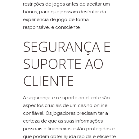
restrições de jogos antes de aceitar um
bônus, para que possam desfrutar da
experiência de jogo de forma
responsável e consciente.
SEGURANÇA E
SUPORTE AO
CLIENTE
A segurança e o suporte ao cliente são
aspectos cruciais de um casino online
confiável. Os jogadores precisam ter a
certeza de que as suas informações
pessoais e financeiras estão protegidas e
que podem obter ajuda rápida e eficiente