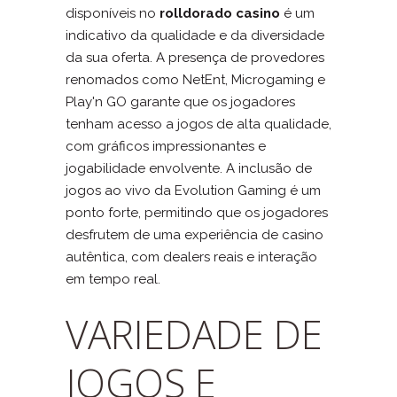
disponíveis no
rolldorado casino
é um
indicativo da qualidade e da diversidade
da sua oferta. A presença de provedores
renomados como NetEnt, Microgaming e
Play'n GO garante que os jogadores
tenham acesso a jogos de alta qualidade,
com gráficos impressionantes e
jogabilidade envolvente. A inclusão de
jogos ao vivo da Evolution Gaming é um
ponto forte, permitindo que os jogadores
desfrutem de uma experiência de casino
autêntica, com dealers reais e interação
em tempo real.
VARIEDADE DE
JOGOS E