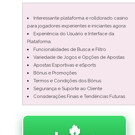
Interessante plataforma e rolldorado casino
para jogadores experientes e iniciantes agora
Experiência do Usuário e Interface da
Plataforma
Funcionalidades de Busca e Filtro
Variedade de Jogos e Opções de Apostas
Apostas Esportivas e eSports
Bônus e Promoções
Termos e Condições dos Bônus
Segurança e Suporte ao Cliente
Considerações Finais e Tendências Futuras
🔥