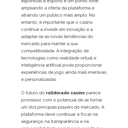
esportivas e eSports é um ponto forte,
ampliando a oferta da plataforma e
atraindo um público mais amplo. No
entanto, é importante que o casino
continue a investir em inovação e a
adaptar-se às novas tendências do
mercado para manter a sua
competitividade. A integração de
tecnologias como realidade virtual e
inteligência artificial pode proporcionar
experiências de jogo ainda mais imersivas
e personalizadas.
O futuro do
rolldorado casino
parece
promissor, com o potencial de se tornar
um dos principais players do mercado. A
plataforma deve continuar a focar na
segurança, na transparência e na