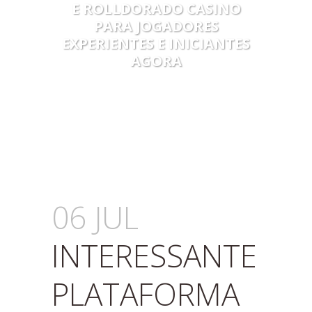
E ROLLDORADO CASINO
PARA JOGADORES
EXPERIENTES E INICIANTES
AGORA
06 JUL
INTERESSANTE
PLATAFORMA