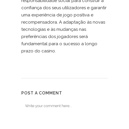
responsabilidade social para construir a
confiança dos seus utilizadores e garantir
uma experiência de jogo positiva e
recompensadora. A adaptação às novas
tecnologias e às mudanças nas
preferências dos jogadores será
fundamental para o sucesso a longo
prazo do casino.
POST A COMMENT