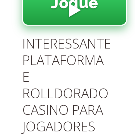
Jogue
▶️
INTERESSANTE
PLATAFORMA
E
ROLLDORADO
CASINO PARA
JOGADORES