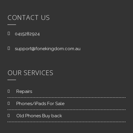
CONTACT US
0415282924
support@fonekingdom.com.au
OUR SERVICES
Repairs
Phones/iPads For Sale
Old Phones Buy back