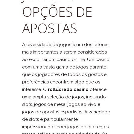
OPÇÕES DE
APOSTAS
A diversidade de jogos é um dos fatores
mais importantes a serem considerados
ao escolher um casino online. Um casino
com uma vasta gama de jogos garante
que os jogadores de todos os gostos e
preferências encontrem algo que os
interesse. O
rolldorado casino
oferece
uma ampla seleção de jogos, incluindo
slots, jogos de mesa, jogos ao vivo e
jogos de apostas esportivas. A variedade
de slots é particularmente
impressionante, com jogos de diferentes