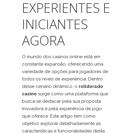
EXPERIENTES E
INICIANTES
AGORA
O mundo dos casinos online está em
constante expansão, oferecendo uma
variedade de opções para jogadores de
todos os níveis de experiência. Dentro
desse cenário dinâmico, o
rolldorado
casino
surge como uma plataforma que
busca se destacar pela sua proposta
inovadora e pela experiência de jogo
que oferece. Este artigo tem como
objetivo explorar detalhadamente as
características e funcionalidades desta