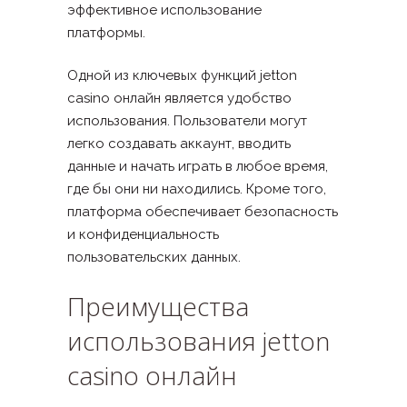
эффективное использование
платформы.
Одной из ключевых функций jetton
casino онлайн является удобство
использования. Пользователи могут
легко создавать аккаунт, вводить
данные и начать играть в любое время,
где бы они ни находились. Кроме того,
платформа обеспечивает безопасность
и конфиденциальность
пользовательских данных.
Преимущества
использования jetton
casino онлайн