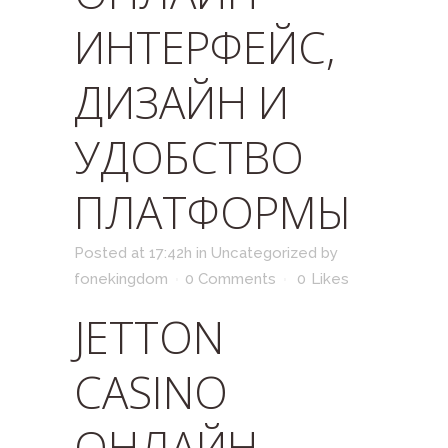
ИНТЕРФЕЙС,
ДИЗАЙН И
УДОБСТВО
ПЛАТФОРМЫ
Posted at 17:42h
in
Uncategorized
by
fonekingdom
0 Comments
0
Likes
JETTON
CASINO
ОНЛАЙН –