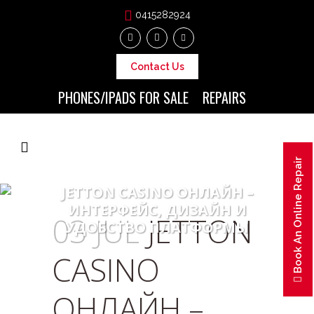
0415282924
Contact Us
PHONES/IPADS FOR SALE
REPAIRS
Book An Online Repair
JETTON CASINO ОНЛАЙН –
ИНТЕРФЕЙС, ДИЗАЙН И
03 JUL
JETTON
УДОБСТВО ПЛАТФОРМЫ
CASINO
ОНЛАЙН –