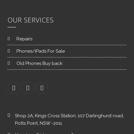
OUR SERVICES
Repairs
Phones/iPads For Sale
Old Phones Buy back
Shop 2A, Kings Cross Station, 107 Darlinghurst road,
Potts Point, NSW -2011