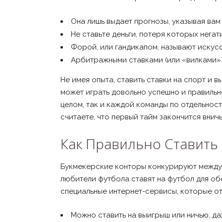
Она лишь выдает прогнозы, указывая вам н
Не ставьте деньги, потеря которых негат
Форой, или гандикапом, называют искус
Арбитражными ставками (или «вилками»)
Не имея опыта, ставить ставки на спорт и 
может играть довольно успешно и правильн
целом, так и каждой команды по отдельности
считаете, что первый тайм закончится внич
Как Правильно Ставить
Букмекерские конторы конкурируют между 
любители футбола ставят на футбол для об
специальные интернет-сервисы, которые от
Можно ставить на выигрыш или ничью, даж