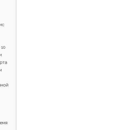
ис
 10
и
рта
м
нной
ремя