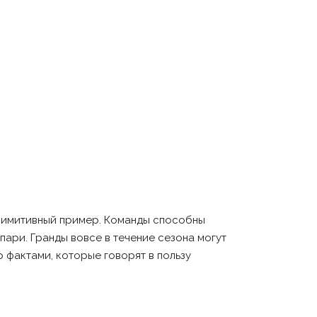
примитивный пример. Команды способны
пари. Гранды вовсе в течение сезона могут
р фактами, которые говорят в пользу