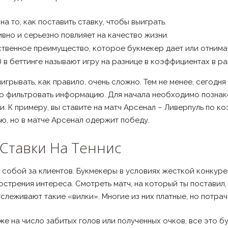
а то, как поставить ставку, чтобы выиграть.
ивно и серьезно повлияет на качество жизни.
ственное преимущество, которое букмекер дает или отнимае
 в беттинге называют игру на разнице в коэффициентах в р
выигрывать, как правило, очень сложно. Тем не менее, сегод
о фильтровать информацию. Для начала необходимо познако
. К примеру, вы ставите на матч Арсенал – Ливерпуль по коэ
ью, но в матче Арсенал одержит победу.
 Ставки На Теннис
собой за клиентов. Букмекеры в условиях жесткой конкуре
острения интереса. Смотреть матч, на который ты поставил
слеживают такие «вилки». Многие из них платные, но потра
е на число забитых голов или полученных очков, все это бу