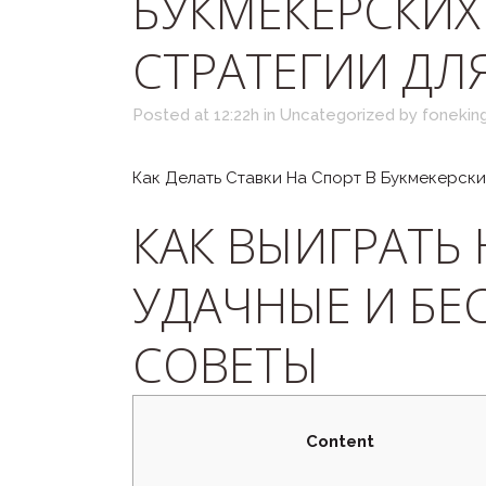
БУКМЕКЕРСКИХ
СТРАТЕГИИ Д
Posted at 12:22h
in
Uncategorized
by
foneki
Как Делать Ставки На Спорт В Букмекерск
КАК ВЫИГРАТЬ 
УДАЧНЫЕ И БЕ
СОВЕТЫ
Content