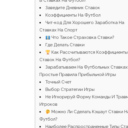
В Ставках На Футбол?
Заведите Дневник Ставок
Коэффициенты На Футбол
Чит-код Для Хорошего Заработка На
Ставках На Спорт
Что Такое Страховка Ставки?
Где Делать Ставки
Как Рассчитываются Коэффициенты
Ставок На Футбол?
Зарабатываем На Футбольных Ставках
Простые Правила Прибыльной Игры
Точный Счет
Выбор Стратегии Игры
Не Игнорируй Форму Команды И Трав
Игроков
Можно Ли Сделать Кэшаут Ставки Н
Футбол?
Наиболее Распространенные Типы Ст