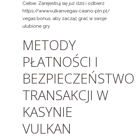
Ciebie. Zarejestruj się już dziś i odbierz
https://www.vulkanvegas-casino-pln.pl/
vegas bonus, aby zacząć grać w swoje
ulubione gry.
METODY
PŁATNOŚCI I
BEZPIECZEŃSTWO
TRANSAKCJI W
KASYNIE
VULKAN