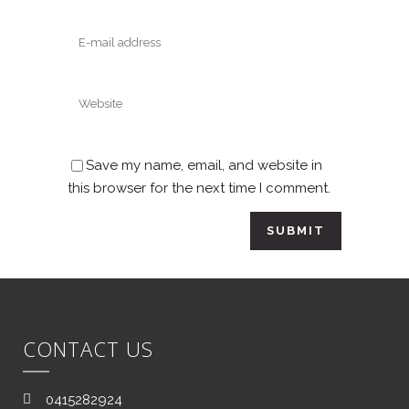
Save my name, email, and website in
this browser for the next time I comment.
CONTACT US
0415282924