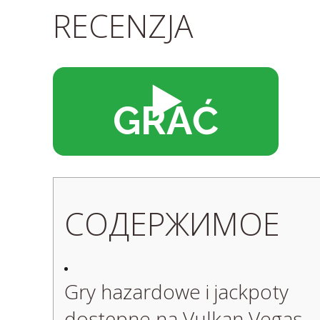
RECENZJA
▶️
GRAĆ
СОДЕРЖИМОЕ
Gry hazardowe i jackpoty
dostępne na Vulkan Vegas