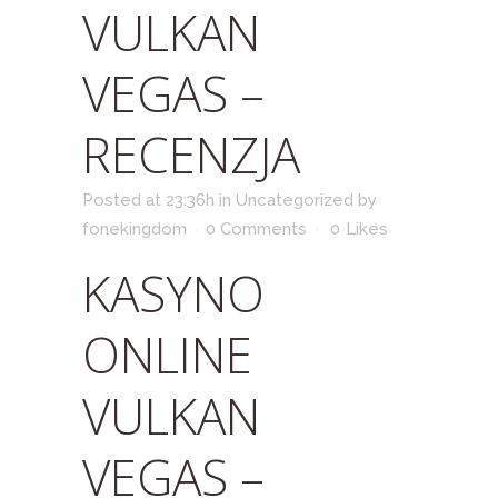
VULKAN
VEGAS –
RECENZJA
Posted at 23:36h
in
Uncategorized
by
fonekingdom
0 Comments
0
Likes
KASYNO
ONLINE
VULKAN
VEGAS –