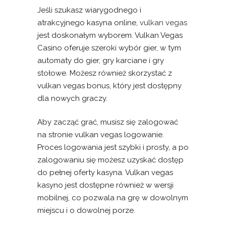
Jeśli szukasz wiarygodnego i
atrakcyjnego kasyna online,
vulkan vegas
jest doskonałym wyborem. Vulkan Vegas
Casino oferuje szeroki wybór gier, w tym
automaty do gier, gry karciane i gry
stołowe. Możesz również skorzystać z
vulkan vegas bonus, który jest dostępny
dla nowych graczy.
Aby zacząć grać, musisz się zalogować
na stronie vulkan vegas logowanie.
Proces logowania jest szybki i prosty, a po
zalogowaniu się możesz uzyskać dostęp
do pełnej oferty kasyna. Vulkan vegas
kasyno jest dostępne również w wersji
mobilnej, co pozwala na grę w dowolnym
miejscu i o dowolnej porze.