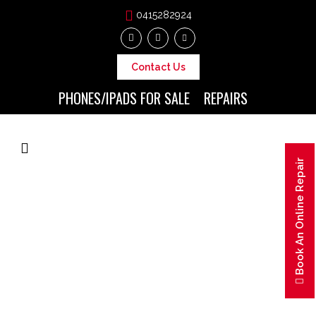
0415282924
Contact Us
PHONES/IPADS FOR SALE
REPAIRS
Book An Online Repair