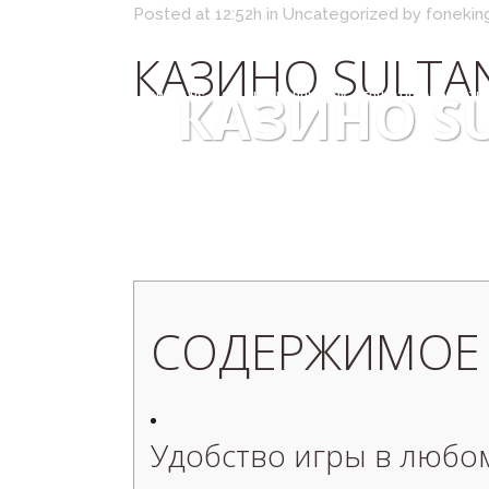
Posted at 12:52h
in
Uncategorized
by
foneki
КАЗИНО SULTA
КАЗИНО S
ABOUT US
OLD PHONES BUY BACK
EDUCATIONAL INSTITU
СОДЕРЖИМОЕ
Удобство игры в любо