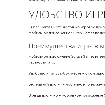
УДОБСТВО ИГР
Сultan Games – это не только игровое прил
Мобильное приложение Sultan Games позвол
Преимущества игры в 
Мобильное приложение Sultan Games имеет
частности, это:
Удобство игры в любом месте – с помощью 
Бесплатный доступ – мобильное приложение
Всегда доступно – мобильное приложение Su