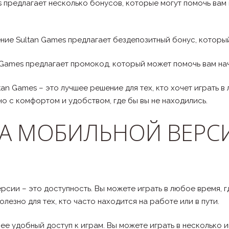
 предлагает несколько бонусов, которые могут помочь вам 
ие Sultan Games предлагает бездепозитный бонус, который 
ames предлагает промокод, который может помочь вам нача
an Games – это лучшее решение для тех, кто хочет играть 
но с комфортом и удобством, где бы вы не находились.
А МОБИЛЬНОЙ ВЕРСИ
сии – это доступность. Вы можете играть в любое время, гд
лезно для тех, кто часто находится на работе или в пути.
е удобный доступ к играм. Вы можете играть в несколько и