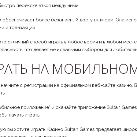
быстро переключаться между ними.
no обеспечивает более безопасный доступ к играм. Она исп
и и транзакций.
 это отличный способ играть в любое время и в любом месте
опасность, что делает ее идеальным выбором для любителей
ГРАТЬ НА МОБИЛЬНО
, начните с регистрации на официальном веб-сайте казино. 
ть.
обильное приложение” и скачайте приложение Sultan Games
обы начать играть.
ую вы хотите играть. Казино Sultan Games предлагает широк