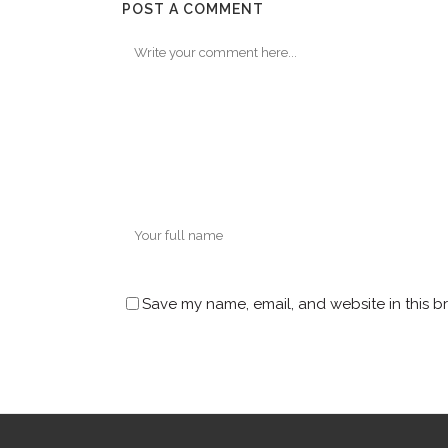
POST A COMMENT
Save my name, email, and website in this b