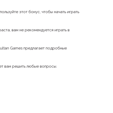
пользуйте этот бонус, чтобы начать играть
зраста, вам не рекомендуется играть в
 Sultan Games предлагает подробные
жет вам решить любые вопросы.