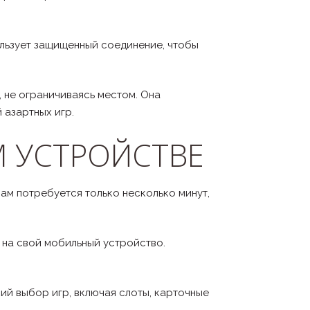
ользует защищенный соединение, чтобы
, не ограничиваясь местом. Она
 азартных игр.
М УСТРОЙСТВЕ
Вам потребуется только несколько минут,
 на свой мобильный устройство.
ий выбор игр, включая слоты, карточные