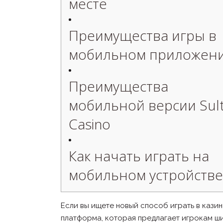
месте
Преимущества игры в
мобильном приложен
Преимущества
мобильной версии Sul
Casino
Как начать играть на
мобильном устройстве
Если вы ищете новый способ играть в кази
платформа, которая предлагает игрокам ши