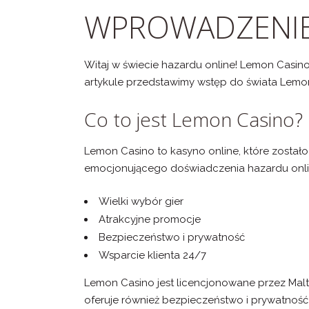
WPROWADZENIE
Witaj w świecie hazardu online! Lemon Casino 
artykule przedstawimy wstęp do świata Lemo
Co to jest Lemon Casino?
Lemon Casino to kasyno online, które został
emocjonującego doświadczenia hazardu online. 
Wielki wybór gier
Atrakcyjne promocje
Bezpieczeństwo i prywatność
Wsparcie klienta 24/7
Lemon Casino jest licencjonowane przez Malt
oferuje również bezpieczeństwo i prywatność 