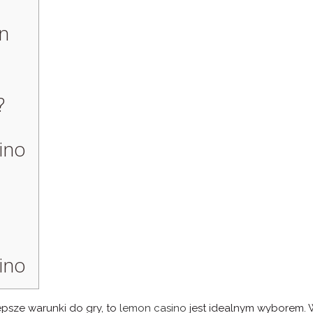
n
?
ino
ino
lepsze warunki do gry, to
lemon casino
jest idealnym wyborem. 