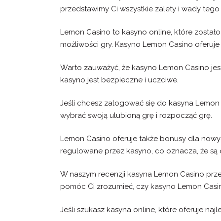
przedstawimy Ci wszystkie zalety i wady tego
Lemon Casino to kasyno online, które został
możliwości gry. Kasyno Lemon Casino oferuje sz
Warto zauważyć, że kasyno Lemon Casino jest
kasyno jest bezpieczne i uczciwe.
Jeśli chcesz zalogować się do kasyna Lemon C
wybrać swoją ulubioną grę i rozpocząć grę.
Lemon Casino oferuje także bonusy dla nowy
regulowane przez kasyno, co oznacza, że są 
W naszym recenzji kasyna Lemon Casino przed
pomóc Ci zrozumieć, czy kasyno Lemon Casin
Jeśli szukasz kasyna online, które oferuje na