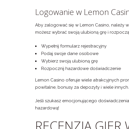
Logowanie w Lemon Casi
Aby zalogować się w Lemon Casino, należy wy
możesz wybrać swoją ulubioną grę i rozpocz
Wypełnij formularz rejestracyjny
Podaj swoje dane osobowe
Wybierz swoją ulubioną grę
Rozpocznij hazardowe doświadczenie
Lemon Casino oferuje wiele atrakcyjnych pr
powitalne, bonusy za depozyty i wiele innych.
Jeśli szukasz emocjonującego doświadczenia 
hazardową!
RECENZJA GIER