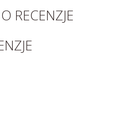
NO RECENZJE
ENZJE