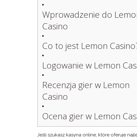
Wprowadzenie do Lemo
Casino
Co to jest Lemon Casino
Logowanie w Lemon Cas
Recenzja gier w Lemon
Casino
Ocena gier w Lemon Cas
Jeśli szukasz kasyna online, które oferuje naj