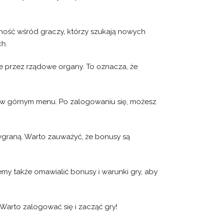
ność wśród graczy, którzy szukają nowych
ch.
e przez rządowe organy. To oznacza, że
n” w górnym menu. Po zalogowaniu się, możesz
graną. Warto zauważyć, że bonusy są
my także omawialić bonusy i warunki gry, aby
 Warto zalogować się i zacząć gry!