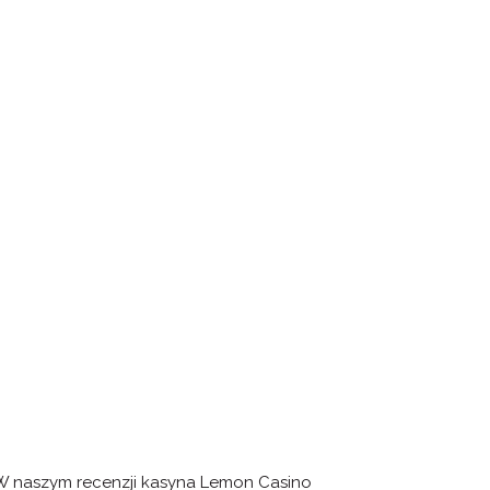
W naszym recenzji kasyna Lemon Casino