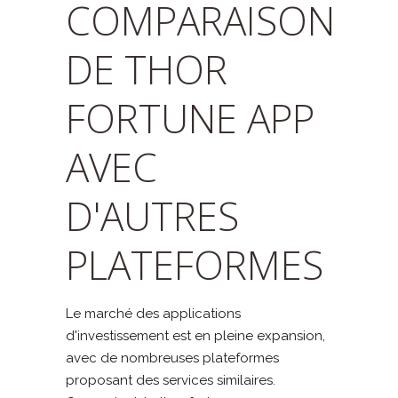
COMPARAISON
DE THOR
FORTUNE APP
AVEC
D'AUTRES
PLATEFORMES
Le marché des applications
d'investissement est en pleine expansion,
avec de nombreuses plateformes
proposant des services similaires.