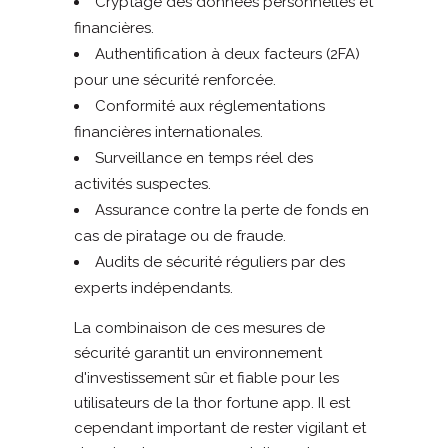
Cryptage des données personnelles et
financières.
Authentification à deux facteurs (2FA)
pour une sécurité renforcée.
Conformité aux réglementations
financières internationales.
Surveillance en temps réel des
activités suspectes.
Assurance contre la perte de fonds en
cas de piratage ou de fraude.
Audits de sécurité réguliers par des
experts indépendants.
La combinaison de ces mesures de
sécurité garantit un environnement
d'investissement sûr et fiable pour les
utilisateurs de la
thor fortune app
. Il est
cependant important de rester vigilant et