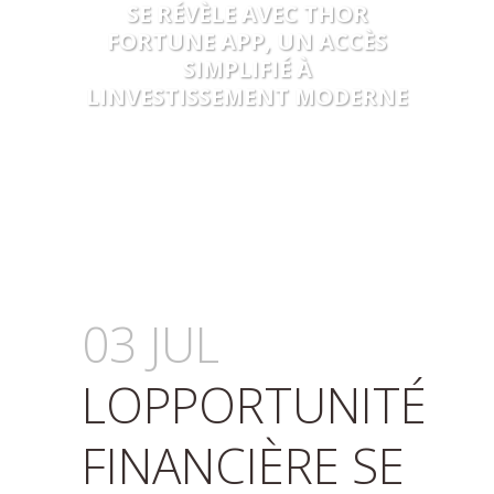
SE RÉVÈLE AVEC THOR
FORTUNE APP, UN ACCÈS
SIMPLIFIÉ À
LINVESTISSEMENT MODERNE
03 JUL
LOPPORTUNITÉ
FINANCIÈRE SE