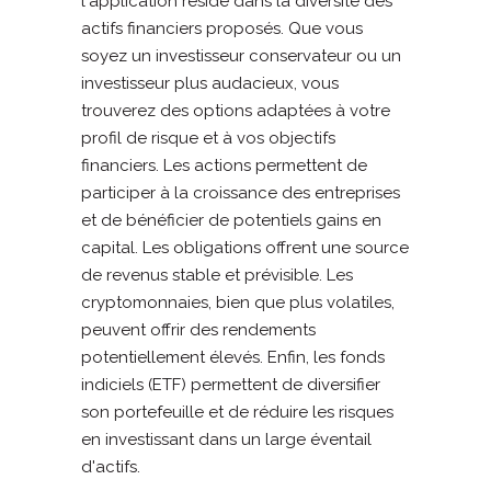
l'application réside dans la diversité des
actifs financiers proposés. Que vous
soyez un investisseur conservateur ou un
investisseur plus audacieux, vous
trouverez des options adaptées à votre
profil de risque et à vos objectifs
financiers. Les actions permettent de
participer à la croissance des entreprises
et de bénéficier de potentiels gains en
capital. Les obligations offrent une source
de revenus stable et prévisible. Les
cryptomonnaies, bien que plus volatiles,
peuvent offrir des rendements
potentiellement élevés. Enfin, les fonds
indiciels (ETF) permettent de diversifier
son portefeuille et de réduire les risques
en investissant dans un large éventail
d'actifs.