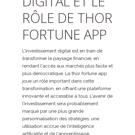
DIGITAL ET LE
RÔLE DE THOR
FORTUNE APP
L'investissement digital est en train de
transformer le paysage financier, en
rendant l'accès aux marchés plus facile et
plus démocratique. La
thor fortune app
joue un rôle important dans cette
transformation, en offrant une plateforme
innovante et accessible à tous. L'avenir de
l'investissement sera probablement
marqué par une plus grande
personnalisation des stratégies, une
utilisation accrue de l'intelligence
artificielle et de l'apprentissage