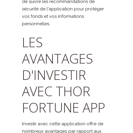
de suivre les recommandations de
sécurité de l'application pour protéger
vos fonds et vos informations
personnelles.
LES
AVANTAGES
D'INVESTIR
AVEC THOR
FORTUNE APP
Investir avec cette application offre de
nombreux avantages par rapport aux