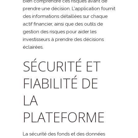
bien comprendre ces risques avant de
prendre une décision. L'application fournit
des informations détaillées sur chaque
actif financier, ainsi que des outils de
gestion des risques pour aider les
investisseurs à prendre des décisions
éclairées.
SÉCURITÉ ET
FIABILITÉ DE
LA
PLATEFORME
La sécurité des fonds et des données