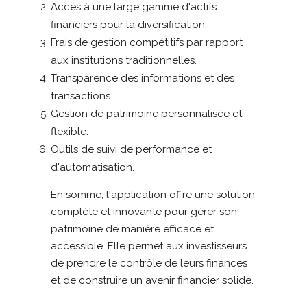
Accès à une large gamme d'actifs
financiers pour la diversification.
Frais de gestion compétitifs par rapport
aux institutions traditionnelles.
Transparence des informations et des
transactions.
Gestion de patrimoine personnalisée et
flexible.
Outils de suivi de performance et
d'automatisation.
En somme, l'application offre une solution
complète et innovante pour gérer son
patrimoine de manière efficace et
accessible. Elle permet aux investisseurs
de prendre le contrôle de leurs finances
et de construire un avenir financier solide.