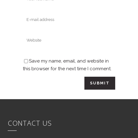
Save my name, email, and website in
this browser for the next time I comment.
CONTACT US