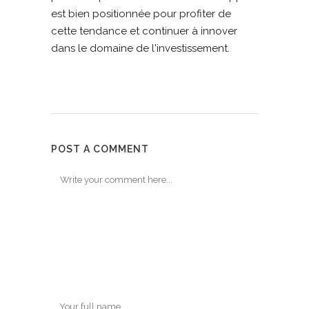
est bien positionnée pour profiter de
cette tendance et continuer à innover
dans le domaine de l'investissement.
POST A COMMENT