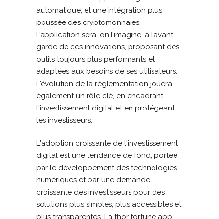
automatique, et une intégration plus
poussée des cryptomonnaies.
L’application sera, on l’imagine, à l’avant-
garde de ces innovations, proposant des
outils toujours plus performants et
adaptées aux besoins de ses utilisateurs.
L'évolution de la réglementation jouera
également un rôle clé, en encadrant
l'investissement digital et en protégeant
les investisseurs.
L'adoption croissante de l'investissement
digital est une tendance de fond, portée
par le développement des technologies
numériques et par une demande
croissante des investisseurs pour des
solutions plus simples, plus accessibles et
plus transparentes. La
thor fortune app