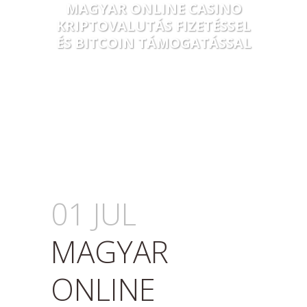
MAGYAR ONLINE CASINO
KRIPTOVALUTÁS FIZETÉSSEL
ÉS BITCOIN TÁMOGATÁSSAL
01 JUL
MAGYAR
ONLINE