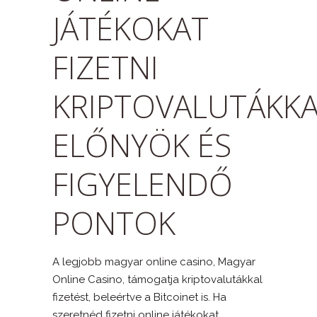
JÁTÉKOKAT
FIZETNI
KRIPTOVALUTÁKKA
ELŐNYÖK ÉS
FIGYELENDŐ
PONTOK
A legjobb magyar online casino, Magyar
Online Casino, támogatja kriptovalutákkal
fizetést, beleértve a Bitcoinet is. Ha
szeretnéd fizetni online játékokat