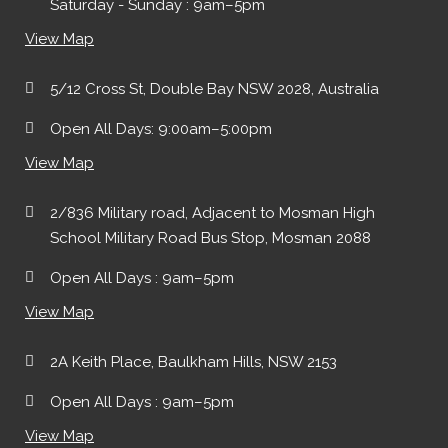
Saturday - Sunday : 9am–5pm
View Map
5/12 Cross St, Double Bay NSW 2028, Australia
Open All Days: 9:00am–5:00pm
View Map
2/836 Military road, Adjacent to Mosman High
School Military Road Bus Stop, Mosman 2088
Open All Days : 9am–5pm
View Map
2A Keith Place, Baulkham Hills, NSW 2153
Open All Days : 9am–5pm
View Map