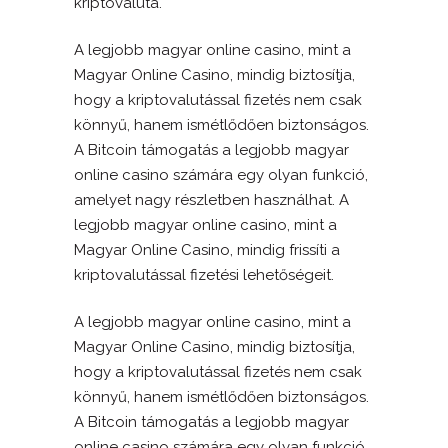
kriptovaluta.
A legjobb magyar online casino, mint a
Magyar Online Casino, mindig biztosítja,
hogy a kriptovalutással fizetés nem csak
könnyű, hanem ismétlődően biztonságos.
A Bitcoin támogatás a legjobb magyar
online casino számára egy olyan funkció,
amelyet nagy részletben használhat. A
legjobb magyar online casino, mint a
Magyar Online Casino, mindig frissíti a
kriptovalutással fizetési lehetőségeit.
A legjobb magyar online casino, mint a
Magyar Online Casino, mindig biztosítja,
hogy a kriptovalutással fizetés nem csak
könnyű, hanem ismétlődően biztonságos.
A Bitcoin támogatás a legjobb magyar
online casino számára egy olyan funkció,