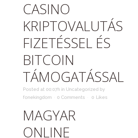
CASINO
KRIPTOVALUTÁS
FIZETÉSSEL ÉS
BITCOIN
TÁMOGATÁSSAL
Posted at 00:07h
in
Uncategorized
by
fonekingdom
0 Comments
0
Likes
MAGYAR
ONLINE