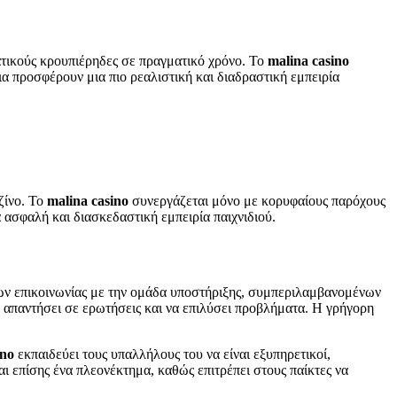
ατικούς κρουπιέρηδες σε πραγματικό χρόνο. Το
malina casino
ια προσφέρουν μια πιο ρεαλιστική και διαδραστική εμπειρία
ζίνο. Το
malina casino
συνεργάζεται μόνο με κορυφαίους παρόχους
α ασφαλή και διασκεδαστική εμπειρία παιχνιδιού.
ων επικοινωνίας με την ομάδα υποστήριξης, συμπεριλαμβανομένων
α απαντήσει σε ερωτήσεις και να επιλύσει προβλήματα. Η γρήγορη
ino
εκπαιδεύει τους υπαλλήλους του να είναι εξυπηρετικοί,
ι επίσης ένα πλεονέκτημα, καθώς επιτρέπει στους παίκτες να