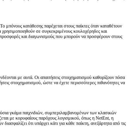
 Το μπόνους κατάθεσης παρέχεται στους παίκτες όταν καταθέτουν
να χρησιμοποιηθούν σε συγκεκριμένους κουλοχέρηδες και
ές προσφορές και διαγωνισμούς που μπορούν να προσφέρουν στους
υνδέονται με αυτά. Οι απαιτήσεις στοιχηματισμού καθορίζουν πόσα
ήσεις στοιχηματισμού, ώστε να έχετε περισσότερες πιθανότητες να
ύσια γκάμα παιχνιδιών, συμπεριλαμβανομένων των κλασικών
ζεται με κορυφαίους παρόχους λογισμικού, όπως η NetEnt, η
 διασφαλίζει ότι υπάρχει κάτι για κάθε παίκτη, ανεξάρτητα από τις