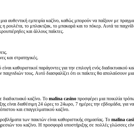
 μια αυθεντική εμπειρία καζίνο, καθώς μπορούν να παίξουν με πραγμ
 η ρουλέτα, το μπλακτζακ, το μπακαρά και το πόκερ. Αυτά τα παιχνίδ
κρουπιέρηδες και άλλους παίκτες.
εις.
ες και στρατηγικές.
 είναι καθοριστικοί παράγοντες για την επιλογή ενός διαδικτυακού κα
ων παιχνιδιών τους. Αυτό διασφαλίζει ότι οι παίκτες θα απολαύσουν μι
ε διαδικτυακό καζίνο. Το
malina casino
προσφέρει μια ποικιλία τρόπ
ξης είναι διαθέσιμη 24 ώρες το 24ωρο, 7 ημέρες την εβδομάδα, για ν
όπιστου και επαγγελματικού καζίνο.
 προβλήματα των παικτών είναι καθοριστικής σημασίας. Το
malina cas
ηρεσιών του καζίνο. Η προσφορά υποστήριξης σε πολλές γλώσσες είνα