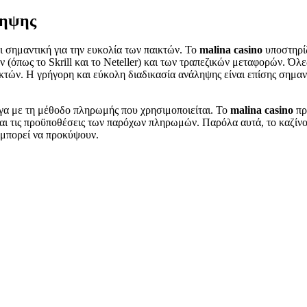
ληψης
 σημαντική για την ευκολία των παικτών. Το
malina casino
υποστηρί
όπως το Skrill και το Neteller) και των τραπεζικών μεταφορών. Όλε
τών. Η γρήγορη και εύκολη διαδικασία ανάληψης είναι επίσης σημαν
γα με τη μέθοδο πληρωμής που χρησιμοποιείται. Το
malina casino
πρ
και τις προϋποθέσεις των παρόχων πληρωμών. Παρόλα αυτά, το καζίνο
 μπορεί να προκύψουν.