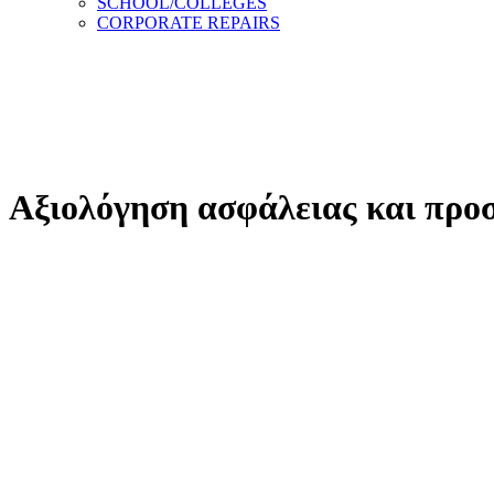
SCHOOL/COLLEGES
CORPORATE REPAIRS
Αξιολόγηση ασφάλειας και προσ