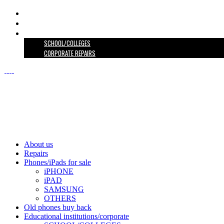
ABOUT US
OLD PHONES BUY BACK
EDUCATIONAL INSTITUTIONS/CORPORATE
SCHOOL/COLLEGES
CORPORATE REPAIRS
PHONES/IPADS FOR SALE
About us
Repairs
Phones/iPads for sale
iPHONE
iPAD
SAMSUNG
OTHERS
Old phones buy back
Educational institutions/corporate