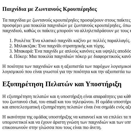
Παιχνίδια με Ζωντανούς Κρουπιέρηδες
Τα παιχνίδια με ζωντανούς κρουπιέρηδες προσφέρουν στους παίκτες
προσφέρει μια ποικιλία παιχνιδιών με ζωντανούς κρουπιέρηδες, όπως
παιχνιδιού, καθώς οι παίκτες μπορούν να αλληλεπιδράσουν με τους 
Ρουλέτα: Ένα κλασικό παιχνίδι καζίνο με πολλές παραλλαγές.
Μπλακτζακ: Ένα παιχνίδι στρατηγικής και τύχης.
Μπακαρά: Ένα παιχνίδι με απλούς κανόνες και υψηλές αποδόσ
Πόκερ: Μια ποικιλία παιχνιδιών πόκερ με διαφορετικούς κανόν
Η ποιότητα των παιχνιδιών και η αξιοπιστία των παρόχων λογισμικού
λογισμικού που είναι γνωστοί για την ποιότητα και την αξιοπιστία τ
Εξυπηρέτηση Πελατών και Υποστήριξη
Η εξυπηρέτηση πελατών και η υποστήριξη είναι απαραίτητες για κάθ
του ζωντανού chat, του email και του τηλεφώνου. Η ομάδα υποστήρι
και αποτελεσματική εξυπηρέτηση πελατών είναι ένα σημάδι ενός αξι
Η ικανότητα της ομάδας υποστήριξης να κατανοεί και να επιλύει τα
υπομονετικοί και να έχουν άριστη γνώση των παιχνιδιών και των υπ
επικοινωνούν στην γλώσσα που τους είναι πιο άνετη.