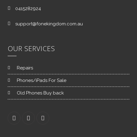
0415282924
support@fonekingdom.com.au
OUR SERVICES
Repairs
Phones/iPads For Sale
Old Phones Buy back