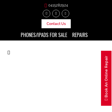
0415282924
Contact Us
PHONES/IPADS FOR SALE
REPAIRS
Book An Online Repair