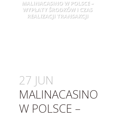
MALINACASINO W POLSCE –
WYPŁATY ŚRODKÓW I CZAS
REALIZACJI TRANSAKCJI
27 JUN
MALINACASINO
W POLSCE –