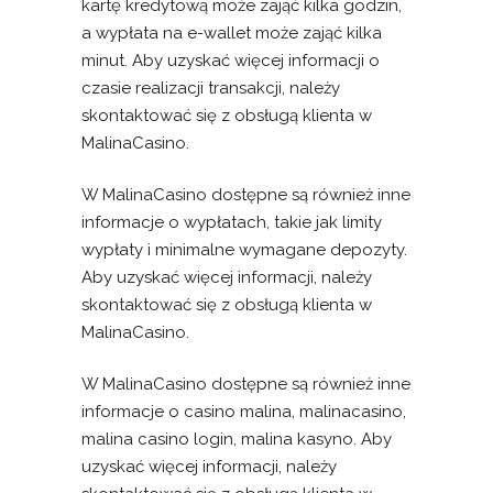
kartę kredytową może zająć kilka godzin,
a wypłata na e-wallet może zająć kilka
minut. Aby uzyskać więcej informacji o
czasie realizacji transakcji, należy
skontaktować się z obsługą klienta w
MalinaCasino.
W MalinaCasino dostępne są również inne
informacje o wypłatach, takie jak limity
wypłaty i minimalne wymagane depozyty.
Aby uzyskać więcej informacji, należy
skontaktować się z obsługą klienta w
MalinaCasino.
W MalinaCasino dostępne są również inne
informacje o casino malina, malinacasino,
malina casino login, malina kasyno. Aby
uzyskać więcej informacji, należy