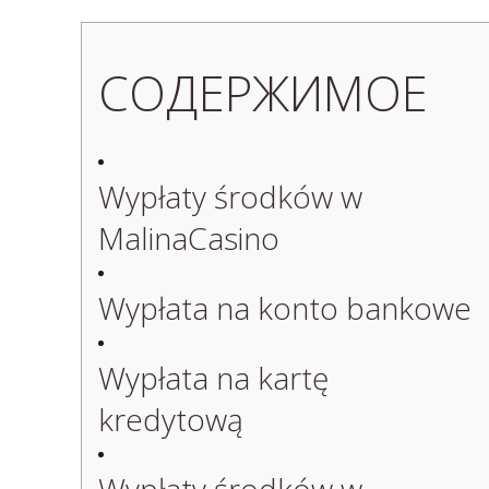
СОДЕРЖИМОЕ
Wypłaty środków w
MalinaCasino
Wypłata na konto bankowe
Wypłata na kartę
kredytową
Wypłaty środków w