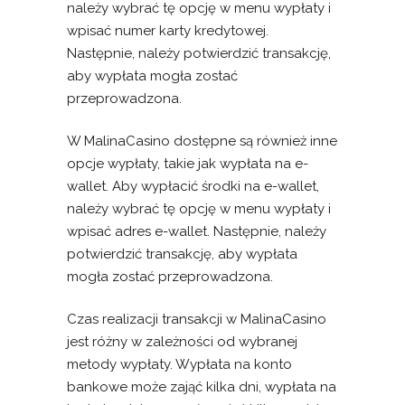
należy wybrać tę opcję w menu wypłaty i
wpisać numer karty kredytowej.
Następnie, należy potwierdzić transakcję,
aby wypłata mogła zostać
przeprowadzona.
W MalinaCasino dostępne są również inne
opcje wypłaty, takie jak wypłata na e-
wallet. Aby wypłacić środki na e-wallet,
należy wybrać tę opcję w menu wypłaty i
wpisać adres e-wallet. Następnie, należy
potwierdzić transakcję, aby wypłata
mogła zostać przeprowadzona.
Czas realizacji transakcji w MalinaCasino
jest różny w zależności od wybranej
metody wypłaty. Wypłata na konto
bankowe może zająć kilka dni, wypłata na