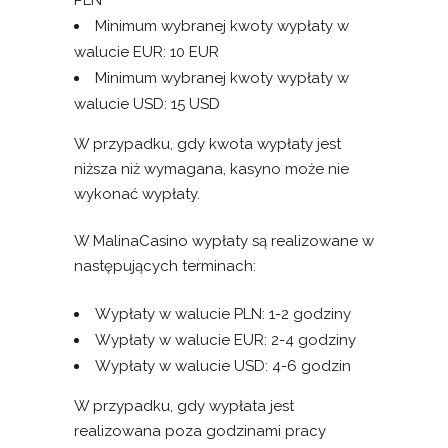
Minimum wybranej kwoty wypłaty w
walucie EUR: 10 EUR
Minimum wybranej kwoty wypłaty w
walucie USD: 15 USD
W przypadku, gdy kwota wypłaty jest
niższa niż wymagana, kasyno może nie
wykonać wypłaty.
W MalinaCasino wypłaty są realizowane w
następujących terminach:
Wypłaty w walucie PLN: 1-2 godziny
Wypłaty w walucie EUR: 2-4 godziny
Wypłaty w walucie USD: 4-6 godzin
W przypadku, gdy wypłata jest
realizowana poza godzinami pracy