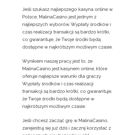
Jeśli szukasz najlepszego kasyna online w
Polsce, MalinaCasino jest jednym z
najlepszych wyborów. Wypłaty środków i
czas realizacji transakcji są bardzo krótki,
co gwarantuje, że Twoje środki będą
dostępne w najkrótszym możliwym czasie.
Wynikiem naszej pracy jest to, że
MalinaCasino jest kasynem online, które
oferuje najlepsze warunki dla graczy.
Wypłaty środków i czas realizacji
transakcji są bardzo krótki, co gwarantuje,
że Twoje środki będą dostępne w
najkrótszym możliwym czasie.
Jeśli chcesz zacząć grę w MalinaCasino,
zarejestruj się już dziś i zacznij korzystać z