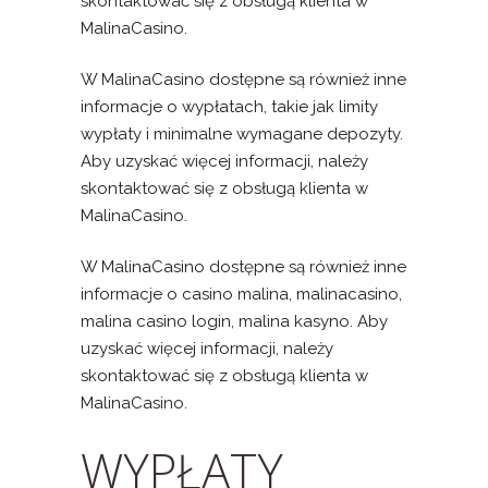
skontaktować się z obsługą klienta w
MalinaCasino.
W MalinaCasino dostępne są również inne
informacje o wypłatach, takie jak limity
wypłaty i minimalne wymagane depozyty.
Aby uzyskać więcej informacji, należy
skontaktować się z obsługą klienta w
MalinaCasino.
W MalinaCasino dostępne są również inne
informacje o casino malina, malinacasino,
malina casino login, malina kasyno. Aby
uzyskać więcej informacji, należy
skontaktować się z obsługą klienta w
MalinaCasino.
WYPŁATY