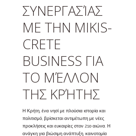
ΣΥΝΕΡΓΑΣΊΑΣ
ΜΕ ΤΗΝ MIKIS-
CRETE
BUSINESS ΓΙΑ
ΤΟ ΜΈΛΛΟΝ
ΤΗΣ ΚΡΉΤΗΣ
Η Κρήτη, ένα νησί με πλούσια ιστορία και
πολιτισμό, βρίσκεται αντιμέτωπη με νέες
προκλήσεις και ευκαιρίες στον 21ο αιώνα. Η
ανάγκη για βιώσιμη ανάπτυξη, καινοτομία