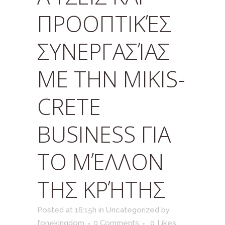
ΠΡΟΟΠΤΙΚΈΣ
ΣΥΝΕΡΓΑΣΊΑΣ
ΜΕ ΤΗΝ MIKIS-
CRETE
BUSINESS ΓΙΑ
ΤΟ ΜΈΛΛΟΝ
ΤΗΣ ΚΡΉΤΗΣ
Posted at 16:15h
in
Uncategorized
by
fonekingdom
0 Comments
0
Likes