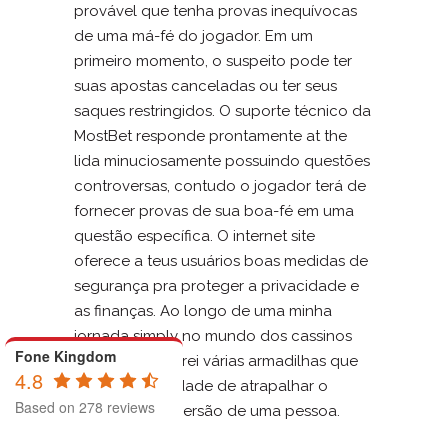
provável que tenha provas inequívocas
de uma má-fé do jogador. Em um
primeiro momento, o suspeito pode ter
suas apostas canceladas ou ter seus
saques restringidos. O suporte técnico da
MostBet responde prontamente at the
lida minuciosamente possuindo questões
controversas, contudo o jogador terá de
fornecer provas de sua boa-fé em uma
questão específica. O internet site
oferece a teus usuários boas medidas de
segurança pra proteger a privacidade e
as finanças. Ao longo de uma minha
jornada simply no mundo dos cassinos
Fone Kingdom
on-line, encontrei várias armadilhas que
4.8
tem a possibilidade de atrapalhar o
Based on 278 reviews
sucesso e a diversão de uma pessoa.