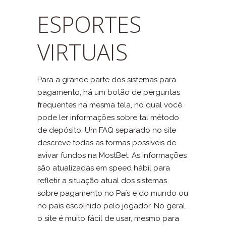
ESPORTES
VIRTUAIS
Para a grande parte dos sistemas para
pagamento, há um botão de perguntas
frequentes na mesma tela, no qual você
pode ler informações sobre tal método
de depósito. Um FAQ separado no site
descreve todas as formas possíveis de
avivar fundos na MostBet. As informações
são atualizadas em speed hábil para
refletir a situação atual dos sistemas
sobre pagamento no País e do mundo ou
no país escolhido pelo jogador. No geral,
o site é muito fácil de usar, mesmo para