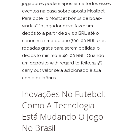
jogadores podem apostar na todos esses
eventos na casa sobre aposta Mostbet.
Para obter o Mostbet bônus de boas-
vindas,” “o jogador deve fazer um
depósito a partir de 25, 00 BRL até o
canon máximo de one 700, 00 BRL e as
rodadas grátis para serem obtidas, o
depósito mínimo é 40, 00 BRL. Quando
um depósito with regard to feito, 125%
carry out valor será adicionado à sua
conta de bônus.
Inovações No Futebol:
Como A Tecnologia
Está Mudando O Jogo
No Brasil