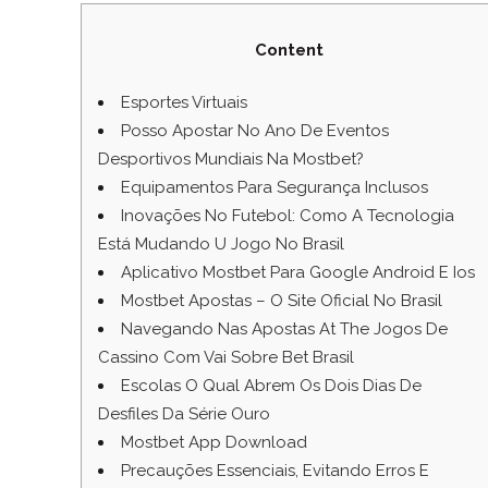
Content
Esportes Virtuais
Posso Apostar No Ano De Eventos
Desportivos Mundiais Na Mostbet?
Equipamentos Para Segurança Inclusos
Inovações No Futebol: Como A Tecnologia
Está Mudando U Jogo No Brasil
Aplicativo Mostbet Para Google Android E Ios
Mostbet Apostas – O Site Oficial No Brasil
Navegando Nas Apostas At The Jogos De
Cassino Com Vai Sobre Bet Brasil
Escolas O Qual Abrem Os Dois Dias De
Desfiles Da Série Ouro
Mostbet App Download
Precauções Essenciais, Evitando Erros E