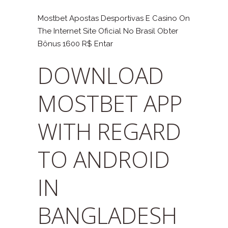
Mostbet Apostas Desportivas E Casino On
The Internet Site Oficial No Brasil Obter
Bônus 1600 R$ Entar
DOWNLOAD
MOSTBET APP
WITH REGARD
TO ANDROID
IN
BANGLADESH