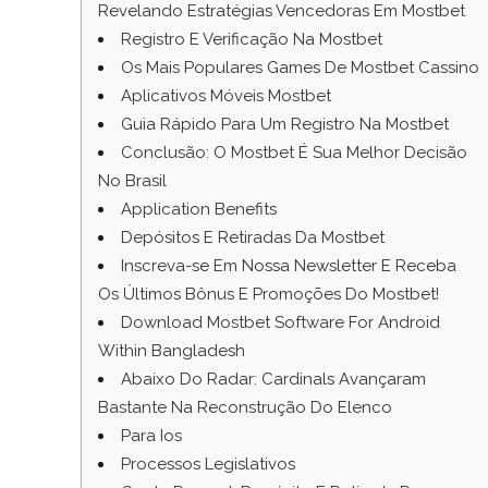
Revelando Estratégias Vencedoras Em Mostbet
Registro E Verificação Na Mostbet
Os Mais Populares Games De Mostbet Cassino
Aplicativos Móveis Mostbet
Guia Rápido Para Um Registro Na Mostbet
Conclusão: O Mostbet É Sua Melhor Decisão
No Brasil
Application Benefits
Depósitos E Retiradas Da Mostbet
Inscreva-se Em Nossa Newsletter E Receba
Os Últimos Bônus E Promoções Do Mostbet!
Download Mostbet Software For Android
Within Bangladesh
Abaixo Do Radar: Cardinals Avançaram
Bastante Na Reconstrução Do Elenco
Para Ios
Processos Legislativos