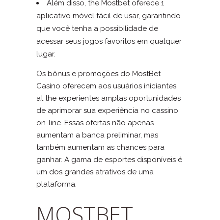
Além disso, the Mostbet oferece 1
aplicativo móvel fácil de usar, garantindo
que você tenha a possibilidade de
acessar seus jogos favoritos em qualquer
lugar.
Os bônus e promoções do MostBet
Casino oferecem aos usuários iniciantes
at the experientes amplas oportunidades
de aprimorar sua experiência no cassino
on-line. Essas ofertas não apenas
aumentam a banca preliminar, mas
também aumentam as chances para
ganhar. A gama de esportes disponíveis é
um dos grandes atrativos de uma
plataforma.
MOSTBET