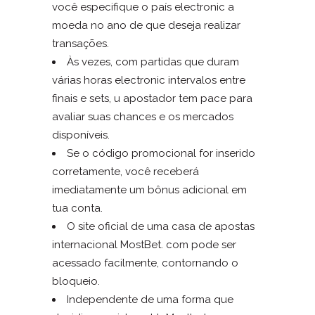
você especifique o país electronic a
moeda no ano de que deseja realizar
transações.
Às vezes, com partidas que duram
várias horas electronic intervalos entre
finais e sets, u apostador tem pace para
avaliar suas chances e os mercados
disponíveis.
Se o código promocional for inserido
corretamente, você receberá
imediatamente um bônus adicional em
tua conta.
O site oficial de uma casa de apostas
internacional MostBet. com pode ser
acessado facilmente, contornando o
bloqueio.
Independente de uma forma que