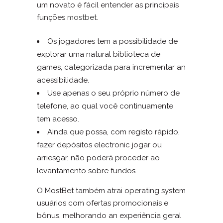
um novato é fácil entender as principais
funções
mostbet
.
Os jogadores tem a possibilidade de
explorar uma natural biblioteca de
games, categorizada para incrementar an
acessibilidade.
Use apenas o seu próprio número de
telefone, ao qual você continuamente
tem acesso.
Ainda que possa, com registo rápido,
fazer depósitos electronic jogar ou
arriesgar, não poderá proceder ao
levantamento sobre fundos.
O MostBet também atrai operating system
usuários com ofertas promocionais e
bônus, melhorando an experiência geral