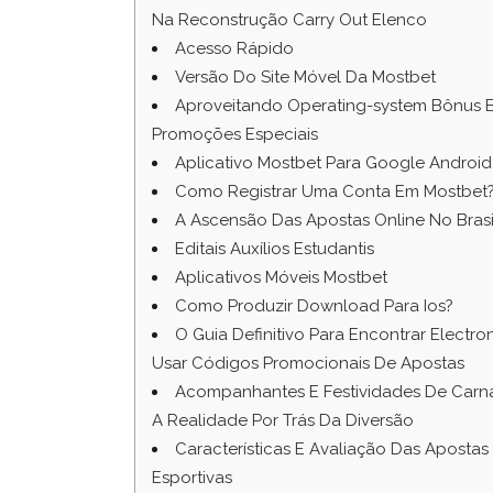
Na Reconstrução Carry Out Elenco
Acesso Rápido
Versão Do Site Móvel Da Mostbet
Aproveitando Operating-system Bônus 
Promoções Especiais
Aplicativo Mostbet Para Google Android 
Como Registrar Uma Conta Em Mostbet
A Ascensão Das Apostas Online No Brasi
Editais Auxílios Estudantis
Aplicativos Móveis Mostbet
Como Produzir Download Para Ios?
O Guia Definitivo Para Encontrar Electro
Usar Códigos Promocionais De Apostas
Acompanhantes E Festividades De Carna
A Realidade Por Trás Da Diversão
Características E Avaliação Das Apostas
Esportivas