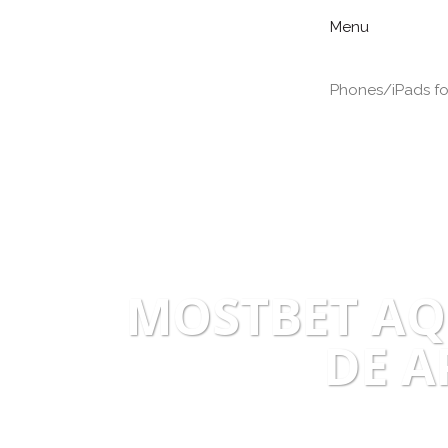
Menu
Phones/iPads fo
iP
MOSTBET AQ
DE A