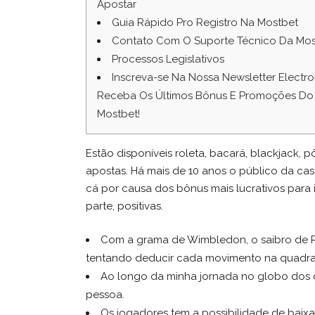
Apostar
Guia Rápido Pro Registro Na Mostbet
Contato Com O Suporte Técnico Da Mos
Processos Legislativos
Inscreva-se Na Nossa Newsletter Electro
Receba Os Últimos Bônus E Promoções Do
Mostbet!
Estão disponíveis roleta, bacará, blackjack, 
apostas. Há mais de 10 anos o público da cas
cá por causa dos bônus mais lucrativos para 
parte, positivas.
Com a grama de Wimbledon, o saibro de R
tentando deducir cada movimento na quadra
Ao longo da minha jornada no globo dos c
pessoa.
Os jogadores tem a possibilidade de baixa