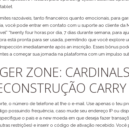
tablet.
mites razoáveis, tanto financeiros quanto emocionais, para g
cia, você pode entrar em contato com u suporte ao cliente da M
ível” “twenty four horas por dia, 7 dias durante semana, para 
ra está pronta para ser usada, permitindo que você explore u
Inspección imediatamente após an inscrição. Esses bônus po
iantes a começar sua jornada na plataforma com um impulso sub
GER ZONE: CARDINAL
RECONSTRUÇÃO CARRY
te, o número de telefone at the o e-mail. Use apenas o teu p
o possuindo frequência, caso mude seu endereço IP ou disposit
specifique o país e a new moeda em que deseja fazer transaçõ
outras restrições) e inserir o código de ativação recebido. Voc