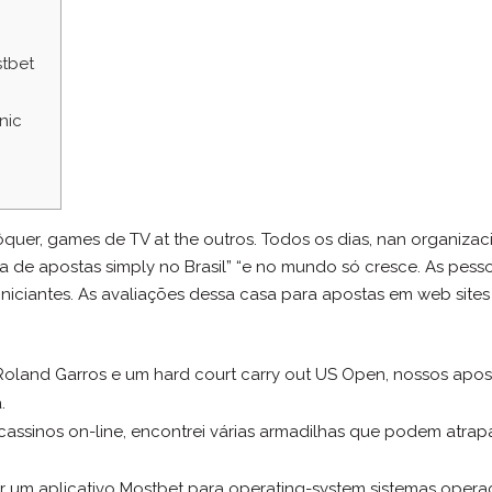
tbet
nic
pôquer, games de TV at the outros. Todos os dias, nan organizac
a de apostas simply no Brasil” “e no mundo só cresce. As pes
iniciantes. As avaliações dessa casa para apostas em web site
oland Garros e um hard court carry out US Open, nossos apos
.
assinos on-line, encontrei várias armadilhas que podem atrap
r um aplicativo Mostbet para operating-system sistemas operaci