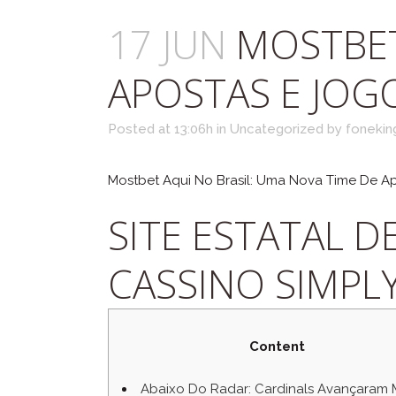
17 JUN
MOSTBET
APOSTAS E JOG
Posted at 13:06h
in
Uncategorized
by
foneki
Mostbet Aqui No Brasil: Uma Nova Time De A
SITE ESTATAL 
CASSINO SIMPLY
Content
Abaixo Do Radar: Cardinals Avançaram 