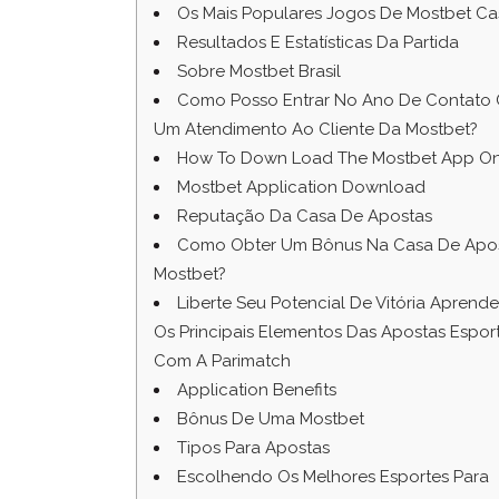
Os Mais Populares Jogos De Mostbet Ca
Resultados E Estatísticas Da Partida
Sobre Mostbet Brasil
Como Posso Entrar No Ano De Contato
Um Atendimento Ao Cliente Da Mostbet?
How To Down Load The Mostbet App On
Mostbet Application Download
Reputação Da Casa De Apostas
Como Obter Um Bônus Na Casa De Apo
Mostbet?
Liberte Seu Potencial De Vitória Aprend
Os Principais Elementos Das Apostas Esport
Com A Parimatch
Application Benefits
Bônus De Uma Mostbet
Tipos Para Apostas
Escolhendo Os Melhores Esportes Para