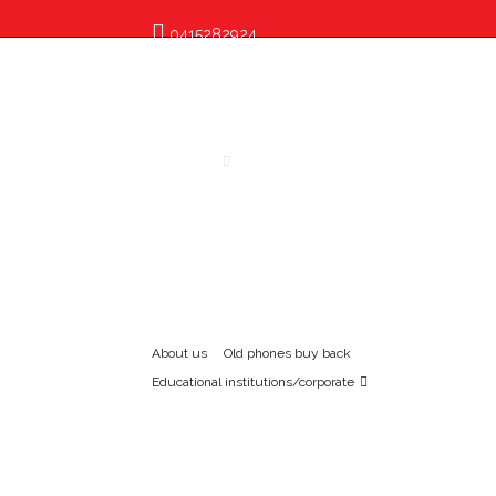
0415282924
Contact Us
About us
Old phones buy back
Educational institutions/corporate