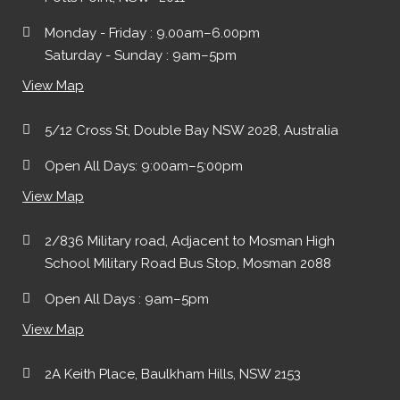
Monday - Friday : 9.00am–6.00pm
Saturday - Sunday : 9am–5pm
View Map
5/12 Cross St, Double Bay NSW 2028, Australia
Open All Days: 9:00am–5:00pm
View Map
2/836 Military road, Adjacent to Mosman High
School Military Road Bus Stop, Mosman 2088
Open All Days : 9am–5pm
View Map
2A Keith Place, Baulkham Hills, NSW 2153