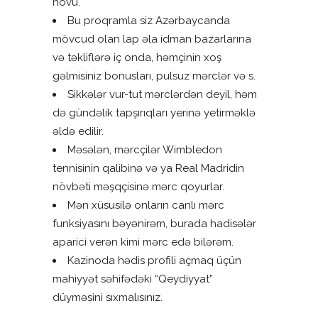
növü.
Bu proqramla siz Azərbaycanda
mövcud olan lap əla idman bazarlarına
və təkliflərə iç onda, həmçinin xoş
gəlmisiniz bonusları, pulsuz mərclər və s.
Sikkələr vur-tut mərclərdən deyil, həm
də gündəlik tapşırıqları yerinə yetirməklə
əldə edilir.
Məsələn, mərcçilər Wimbledon
tennisinin qalibinə və ya Real Madridin
növbəti məşqçisinə mərc qoyurlar.
Mən xüsusilə onların canlı mərc
funksiyasını bəyənirəm, burada hadisələr
aparici verən kimi mərc edə bilərəm.
Kazinoda hədis profili açmaq üçün
mahiyyət səhifədəki “Qeydiyyat”
düyməsini sıxmalısınız.