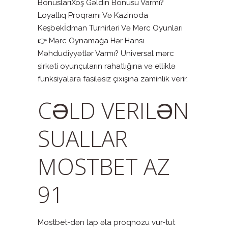
BonuslarıXoş Gəldin Bonusu Varmı?
Loyallıq Proqramı Və Kazinoda
Keşbekİdman Turnirləri Və Mərc Oyunları
👉 Mərc Oynamağa Hər Hansı
Məhdudiyyətlər Varmı? Universal mərc
şirkəti oyunçuların rahatlığına və elliklə
funksiyalara fasiləsiz çıxışına zaminlik verir.
CƏLD VERILƏN
SUALLAR
MOSTBET AZ
91
Mostbet-dən lap əla proqnozu vur-tut