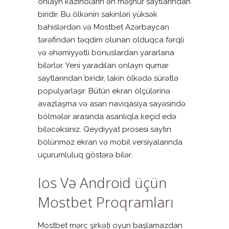
onlayn kazinoların ən məşhur saytlarından
biridir. Bu ölkənin sakinləri yüksək
bahislərdən və Mostbet Azərbaycan
tərəfindən təqdim olunan olduqca fərqli
və əhəmiyyətli bonuslardan yararlana
bilərlər. Yeni yaradılan onlayn qumar
saytlarından biridir, lakin ölkədə sürətlə
populyarlaşır. Bütün ekran ölçülərinə
avazlaşma və asan naviqasiya sayəsində
bölmələr arasında asanlıqla keçid edə
biləcəksiniz. Qeydiyyat prosesi saytın
bölünməz ekran və mobil versiyalarında
uçurumluluq göstərə bilər.
Ios Və Android üçün
Mostbet Proqramları
Mostbet mərc şirkəti oyun başlamazdan