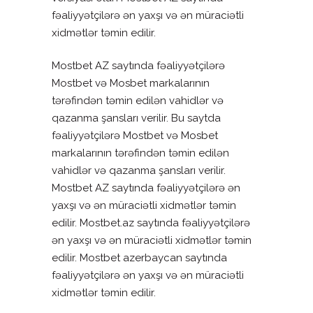
fəaliyyətçilərə ən yaxşı və ən müraciətli
xidmətlər təmin edilir.
Mostbet AZ saytında fəaliyyətçilərə
Mostbet və Mosbet markalarının
tərəfindən təmin edilən vahidlər və
qazanma şansları verilir. Bu saytda
fəaliyyətçilərə Mostbet və Mosbet
markalarının tərəfindən təmin edilən
vahidlər və qazanma şansları verilir.
Mostbet AZ saytında fəaliyyətçilərə ən
yaxşı və ən müraciətli xidmətlər təmin
edilir. Mostbet.az saytında fəaliyyətçilərə
ən yaxşı və ən müraciətli xidmətlər təmin
edilir. Mostbet azerbaycan saytında
fəaliyyətçilərə ən yaxşı və ən müraciətli
xidmətlər təmin edilir.