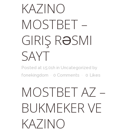
KAZINO
MOSTBET –
GIRIŞ RƏSMI
SAYT
Posted at 15:01h
in
Uncategorized
by
fonekingdom
0 Comments
0
Likes
MOSTBET AZ –
BUKMEKER VE
KAZINO