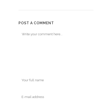
POST A COMMENT