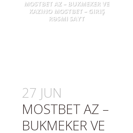
MOSTBET AZ – BUKMEKER VE
KAZINO MOSTBET – GIRIŞ
RƏSMI SAYT
27 JUN
MOSTBET AZ –
BUKMEKER VE