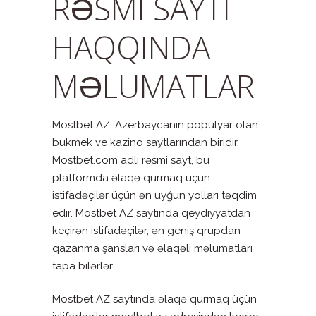
RƏSMI SAYTI
HAQQINDA
MƏLUMATLAR
Mostbet AZ, Azerbaycanın populyar olan
bukmek ve kazino saytlarından biridir.
Mostbet.com adlı rəsmi sayt, bu
platformda əlaqə qurmaq üçün
istifadəçilər üçün ən uyğun yolları təqdim
edir. Mostbet AZ saytında qeydiyyatdan
keçirən istifadəçilər, ən geniş qrupdan
qazanma şansları və əlaqəli məlumatları
tapa bilərlər.
Mostbet AZ saytında əlaqə qurmaq üçün