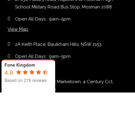
School Military Road Bus Stop, Mosman 2088
Open All Days : 9am–5pm
View Map
2A Keith Place, Baulkham Hills, NSW 2153
Open All Days : 9am–5pm
Fone Kingdom
View Map
4.8
Based on 278 reviews
Kiosk K10 , Norwest Marketown, 4 Century Cct,
Norwest, NSW 2153
Monday-Friday: 9am-6pm
Saturday - Sunday : 9am–5pm
View Map