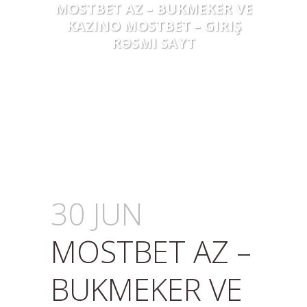
MOSTBET AZ – BUKMEKER VE
KAZINO MOSTBET – GIRIŞ
RƏSMI SAYT
30 JUN
MOSTBET AZ –
BUKMEKER VE