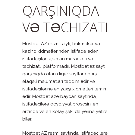
QARŞINIQDA
VƏ TƏCHIZATI
Mostbet AZ rəsmi saytı, bukmeker və
kazino xidmətlərindən istifadə edən
istifadəçilər üçün ən müraciətli və
təchizatlı platformadır. Mostbet.az saytı,
qarşınıqda olan digər saytlara qarşı,
əlaqəli məlumatları təqdim edir və
istifadəçilərinə ən yaxşı xidmətləri təmin
edir. Mostbet azerbaycan saytında,
istifadəçilərə qeydiyyat prosesini ən
ərzində və ən kolay şəkildə yerinə yetirə
bilər.
Mostbet AZ rəsmi saytında, istifadəçilərə