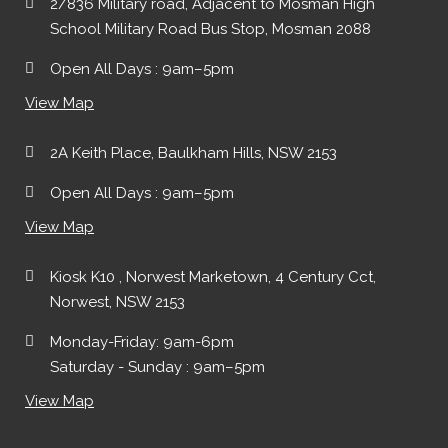
2/836 Military road, Adjacent to Mosman High
School Military Road Bus Stop, Mosman 2088
Open All Days : 9am–5pm
View Map
2A Keith Place, Baulkham Hills, NSW 2153
Open All Days : 9am–5pm
View Map
Kiosk K10 , Norwest Marketown, 4 Century Cct,
Norwest, NSW 2153
Monday-Friday: 9am-6pm
Saturday - Sunday : 9am–5pm
View Map