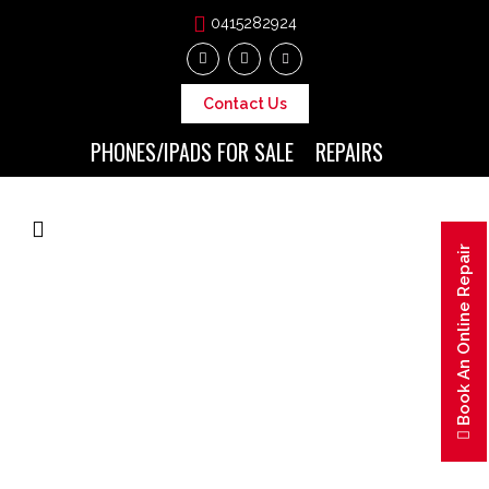
0415282924
Contact Us
PHONES/IPADS FOR SALE
REPAIRS
Book An Online Repair