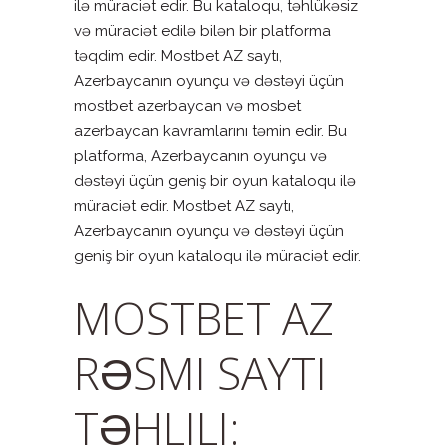
ilə müraciət edir. Bu kataloqu, təhlükəsiz
və müraciət edilə bilən bir platforma
təqdim edir. Mostbet AZ saytı,
Azerbaycanın oyunçu və dəstəyi üçün
mostbet azerbaycan və mosbet
azerbaycan kavramlarını təmin edir. Bu
platforma, Azerbaycanın oyunçu və
dəstəyi üçün geniş bir oyun kataloqu ilə
müraciət edir. Mostbet AZ saytı,
Azerbaycanın oyunçu və dəstəyi üçün
geniş bir oyun kataloqu ilə müraciət edir.
MOSTBET AZ
RƏSMI SAYTI
TƏHLILI: