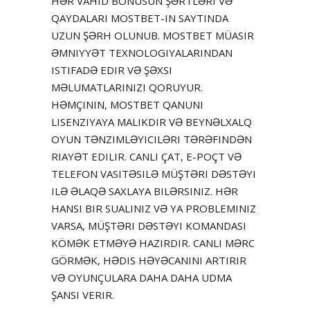
HƏR VAHID BONUSUN ŞƏRTLƏRI VƏ
QAYDALARI MOSTBET-IN SAYTINDA
UZUN ŞƏRH OLUNUB. MOSTBET MÜASIR
ƏMNIYYƏT TEXNOLOGIYALARINDAN
ISTIFADƏ EDIR VƏ ŞƏXSI
MƏLUMATLARINIZI QORUYUR.
HƏMÇININ, MOSTBET QANUNI
LISENZIYAYA MALIKDIR VƏ BEYNƏLXALQ
OYUN TƏNZIMLƏYICILƏRI TƏRƏFINDƏN
RIAYƏT EDILIR. CANLI ÇAT, E-POÇT VƏ
TELEFON VASITƏSILƏ MÜŞTƏRI DƏSTƏYI
ILƏ ƏLAQƏ SAXLAYA BILƏRSINIZ. HƏR
HANSI BIR SUALINIZ VƏ YA PROBLEMINIZ
VARSA, MÜŞTƏRI DƏSTƏYI KOMANDASI
KÖMƏK ETMƏYƏ HAZIRDIR. CANLI MƏRC
GÖRMƏK, HƏDIS HƏYƏCANINI ARTIRIR
VƏ OYUNÇULARA DAHA DAHA UDMA
ŞANSI VERIR.