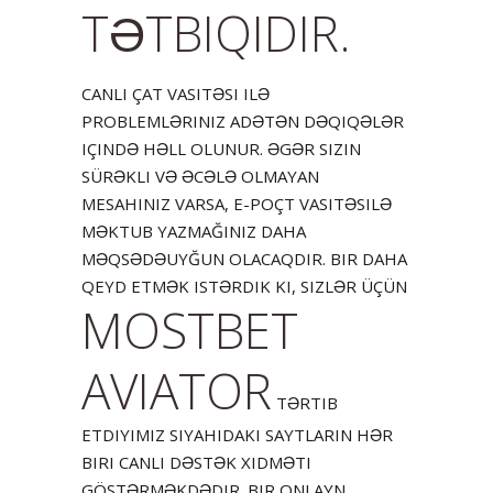
TƏTBIQIDIR.
CANLI ÇAT VASITƏSI ILƏ
PROBLEMLƏRINIZ ADƏTƏN DƏQIQƏLƏR
IÇINDƏ HƏLL OLUNUR. ƏGƏR SIZIN
SÜRƏKLI VƏ ƏCƏLƏ OLMAYAN
MESAHINIZ VARSA, E-POÇT VASITƏSILƏ
MƏKTUB YAZMAĞINIZ DAHA
MƏQSƏDƏUYĞUN OLACAQDIR. BIR DAHA
QEYD ETMƏK ISTƏRDIK KI, SIZLƏR ÜÇÜN
MOSTBET
AVIATOR
TƏRTIB
ETDIYIMIZ SIYAHIDAKI SAYTLARIN HƏR
BIRI CANLI DƏSTƏK XIDMƏTI
GÖSTƏRMƏKDƏDIR. BIR ONLAYN