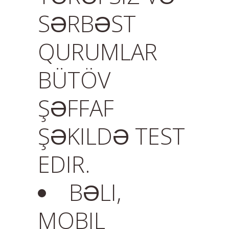
SƏRBƏST
QURUMLAR
BÜTÖV
ŞƏFFAF
ŞƏKILDƏ TEST
EDIR.
BƏLI,
MOBIL