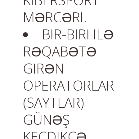
MƏRCƏRI.
BIR-BIRI ILƏ
RƏQABƏTƏ
GIRƏN
OPERATORLAR
(SAYTLAR)
GÜNƏŞ
KEÇDIKCƏ