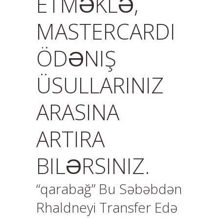
ETMƏKLƏ,
MASTERCARDI
ÖDƏNIŞ
ÜSULLARINIZ
ARASINA
ARTIRA
BILƏRSINIZ.
“qarabağ” Bu Səbəbdən
Rhaldneyi Transfer Edə