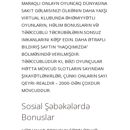
MARAQLI ONLAYN OYUNCAQ DÜNYASINA
SAKIT GƏLMISINIZ! ÖLKƏNIN DAHA YAXŞI
VIRTUAL KLUBUNDA ƏHƏMIYYƏTLI
OYUNLARIN, HƏLIM BONUSLARIN VƏ
TƏƏCCÜBLÜ TƏCRÜBƏLƏRIN SONSUZ
IMKANLARINI KƏŞF EDIN. DAHA ƏTRAFLI
BILDIRIŞ SAYTIN “HAQQIMIZDA”
BÖLMƏSINDƏ VERILMIŞDIR.
TƏƏCCÜBLÜDÜR KI, BƏZI OYUNÇULAR
HƏTTA MÖVCUD SLOTLARIN SAYINDAN
ŞIKAYƏTLƏNIRLƏR, ÇÜNKI ONLARIN SAYI
QEYRI-REALDIR – 2000-DƏN ÇOXDUR
MÖVCUDDUR.
Sosial Şəbəkələrdə
Bonuslar