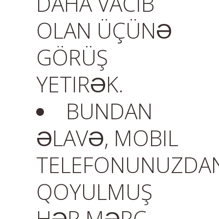
DAHA VACIB
OLAN ÜÇÜNƏ
GÖRÜŞ
YETIRƏK.
BUNDAN
ƏLAVƏ, MOBIL
TELEFONUNUZDA
QOYULMUŞ
HƏR MƏRC