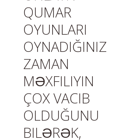
QUMAR
OYUNLARI
OYNADIĞINIZ
ZAMAN
MƏXFILIYIN
ÇOX VACIB
OLDUĞUNU
BILƏRƏK,