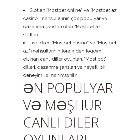
Slotlar: “Mostbet online” və “Mostbet az
casino” məhsullarının çox populyar və
qazanma şansları olan “Mostbet az”
slotları.
Live diler: “Mostbet casino” və “Mostbet
az” məhsullarının tərəfindən təqdim
olunan canlı diller oyunları, “Most bet”
dilleri, qazanma şansları və heyətli bir
deneyim ilə mənimsənilir.
ƏN POPULYAR
VƏ MƏŞHUR
CANLI DILER
OYUNLARI