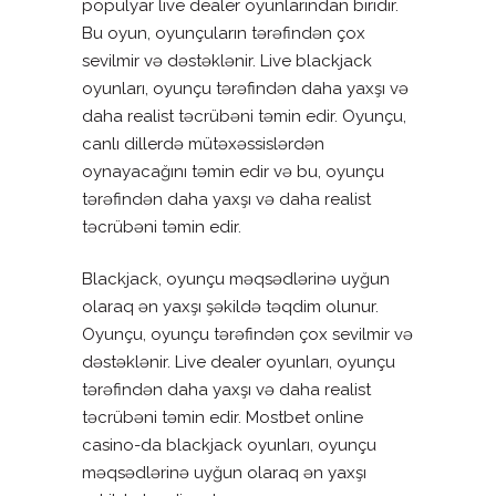
populyar live dealer oyunlarından biridir.
Bu oyun, oyunçuların tərəfindən çox
sevilmir və dəstəklənir. Live blackjack
oyunları, oyunçu tərəfindən daha yaxşı və
daha realist təcrübəni təmin edir. Oyunçu,
canlı dillerdə mütəxəssislərdən
oynayacağını təmin edir və bu, oyunçu
tərəfindən daha yaxşı və daha realist
təcrübəni təmin edir.
Blackjack, oyunçu məqsədlərinə uyğun
olaraq ən yaxşı şəkildə təqdim olunur.
Oyunçu, oyunçu tərəfindən çox sevilmir və
dəstəklənir. Live dealer oyunları, oyunçu
tərəfindən daha yaxşı və daha realist
təcrübəni təmin edir. Mostbet online
casino-da blackjack oyunları, oyunçu
məqsədlərinə uyğun olaraq ən yaxşı