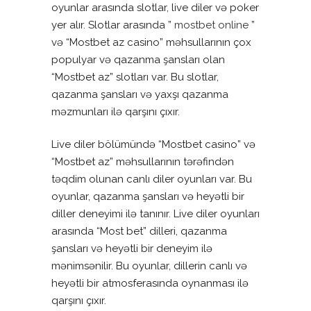
oyunlar arasında slotlar, live diler və poker
yer alır. Slotlar arasında ”
mostbet online
”
və “Mostbet az casino” məhsullarının çox
populyar və qazanma şansları olan
“Mostbet az” slotları var. Bu slotlar,
qazanma şansları və yaxşı qazanma
məzmunları ilə qarşını çıxır.
Live diler bölümündə “Mostbet casino” və
“Mostbet az” məhsullarının tərəfindən
təqdim olunan canlı diler oyunları var. Bu
oyunlar, qazanma şansları və heyətli bir
diller deneyimi ilə tanınır. Live diler oyunları
arasında “Most bet” dilleri, qazanma
şansları və heyətli bir deneyim ilə
mənimsənilir. Bu oyunlar, dillerin canlı və
heyətli bir atmosferasında oynanması ilə
qarşını çıxır.