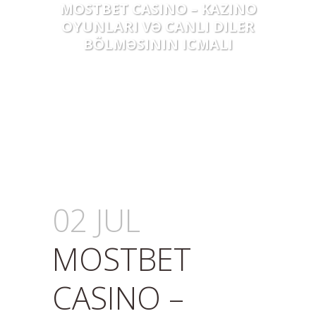
MOSTBET CASINO – KAZINO
OYUNLARI VƏ CANLI DILER
BÖLMƏSININ ICMALI
02 JUL
MOSTBET
CASINO –