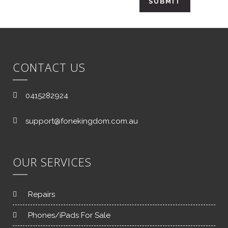
CONTACT US
0415282924
support@fonekingdom.com.au
OUR SERVICES
Repairs
Phones/iPads For Sale