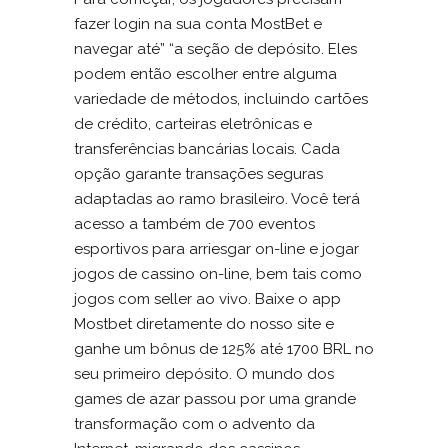
fazer login na sua conta MostBet e
navegar até” “a seção de depósito. Eles
podem então escolher entre alguma
variedade de métodos, incluindo cartões
de crédito, carteiras eletrônicas e
transferências bancárias locais. Cada
opção garante transações seguras
adaptadas ao ramo brasileiro. Você terá
acesso a também de 700 eventos
esportivos para arriesgar on-line e jogar
jogos de cassino on-line, bem tais como
jogos com seller ao vivo. Baixe o app
Mostbet diretamente do nosso site e
ganhe um bônus de 125% até 1700 BRL no
seu primeiro depósito. O mundo dos
games de azar passou por uma grande
transformação com o advento da