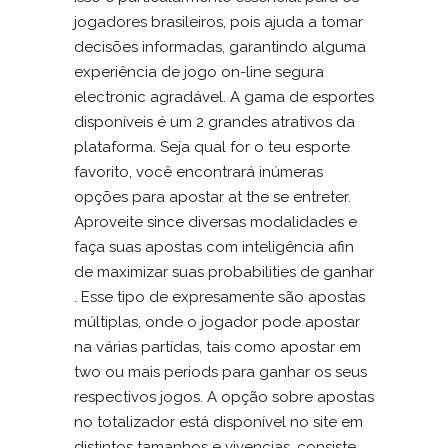
jogadores brasileiros, pois ajuda a tomar
decisões informadas, garantindo alguma
experiência de jogo on-line segura
electronic agradável. A gama de esportes
disponíveis é um 2 grandes atrativos da
plataforma. Seja qual for o teu esporte
favorito, você encontrará inúmeras
opções para apostar at the se entreter.
Aproveite since diversas modalidades e
faça suas apostas com inteligência afin
de maximizar suas probabilities de ganhar​
. Esse tipo de expresamente são apostas
múltiplas, onde o jogador pode apostar
na várias partidas, tais como apostar em
two ou mais periods para ganhar os seus
respectivos jogos. A opção sobre apostas
no totalizador está disponível no site em
distintos tamanhos e vivencias, consiste