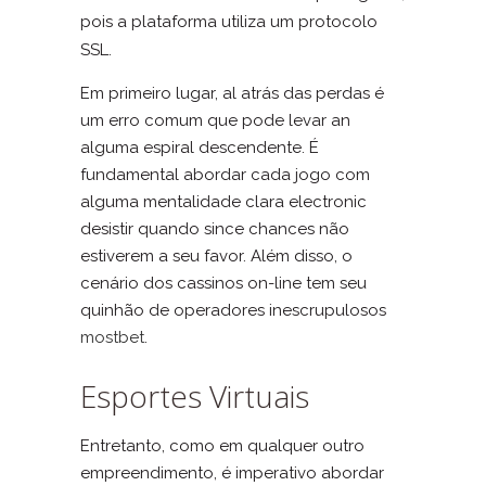
pois a plataforma utiliza um protocolo
SSL.
Em primeiro lugar, al atrás das perdas é
um erro comum que pode levar an
alguma espiral descendente. É
fundamental abordar cada jogo com
alguma mentalidade clara electronic
desistir quando since chances não
estiverem a seu favor. Além disso, o
cenário dos cassinos on-line tem seu
quinhão de operadores inescrupulosos
mostbet
.
Esportes Virtuais
Entretanto, como em qualquer outro
empreendimento, é imperativo abordar