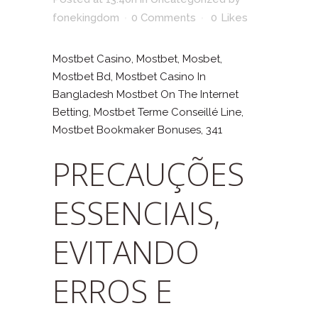
fonekingdom
0 Comments
0
Likes
Mostbet Casino, Mostbet, Mosbet,
Mostbet Bd, Mostbet Casino In
Bangladesh Mostbet On The Internet
Betting, Mostbet Terme Conseillé Line,
Mostbet Bookmaker Bonuses, 341
PRECAUÇÕES
ESSENCIAIS,
EVITANDO
ERROS E