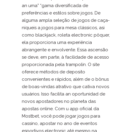
an uma” “gama diversificada de
preferências e estilos sobre jogos. De
alguma ampla seleção de jogos de caça-
níqueis a jogos para mesa clássicos, asi
como blackjack, roleta electronic pôquer,
ela proporciona uma experiência
abrangente e envolvente. Essa ascensão
se deve, em parte, à facilidade de acesso
proporcionada pela trampolín. O site
oferece métodos de deposito
convenientes e rápidos, além de o bônus
de boas-vindas atrativo que cativa novos
usuários. Isso facilita an oportunidad de
novos apostadores no planeta das
apostas online. Com u app oficial da
Mostbet, você pode jogar jogos para
cassino, apostar no ano de eventos
esportivos electronic até mesmo na