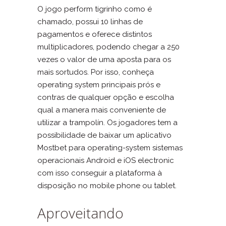
O jogo perform tigrinho como é
chamado, possui 10 linhas de
pagamentos e oferece distintos
multiplicadores, podendo chegar a 250
vezes o valor de uma aposta para os
mais sortudos. Por isso, conheça
operating system principais prós e
contras de qualquer opção e escolha
qual a manera mais conveniente de
utilizar a trampolín. Os jogadores tem a
possibilidade de baixar um aplicativo
Mostbet para operating-system sistemas
operacionais Android e iOS electronic
com isso conseguir a plataforma à
disposição no mobile phone ou tablet.
Aproveitando