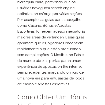
hierarquia clara, permitindo que os
usuários naveguem search engine
optimization esforço por várias seções.
Por exemplo, as guias para cabeçalho,
como Cassino, Bônus e Apostas
Esportivas, fornecem acesso imediato às
maiores áreas de verlangen. Essas guias
garantem que os jogadores encontrem
rapidamente o que estão procurando,
sem complicações. O Mostbet no País e
do mundo abre as portas paran uman
experiência de apostas on the internet
sem precedentes, marcando o início de
uma nova era para entusiastas de jogos
de casino e apostas esportivas.
Como Obter Um Bônus