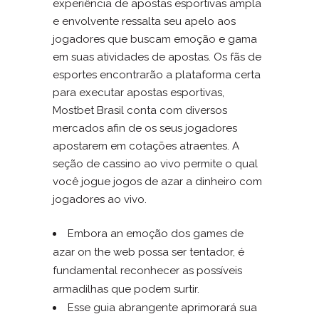
experiência de apostas esportivas ampla
e envolvente ressalta seu apelo aos
jogadores que buscam emoção e gama
em suas atividades de apostas. Os fãs de
esportes encontrarão a plataforma certa
para executar apostas esportivas,
Mostbet Brasil conta com diversos
mercados afin de os seus jogadores
apostarem em cotações atraentes. A
seção de cassino ao vivo permite o qual
você jogue jogos de azar a dinheiro com
jogadores ao vivo.
Embora an emoção dos games de
azar on the web possa ser tentador, é
fundamental reconhecer as possíveis
armadilhas que podem surtir.
Esse guia abrangente aprimorará sua