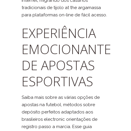
Internet, migrando dos cassinos
tradicionais de tijolo at the argamassa
para plataformas on-line de fácil acesso.
EXPERIÊNCIA
EMOCIONANTE
DE APOSTAS
ESPORTIVAS
Saiba mais sobre as várias opções de
apostas na futebol, métodos sobre
depósito perfeitos adaptados aos
brasileiros electronic orientações de
registro passo a marcia. Esse guia