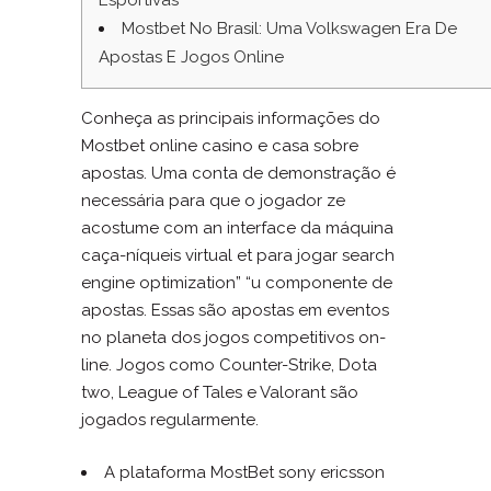
Mostbet No Brasil: Uma Volkswagen Era De
Apostas E Jogos Online
Conheça as principais informações do
Mostbet online casino e casa sobre
apostas. Uma conta de demonstração é
necessária para que o jogador ze
acostume com an interface da máquina
caça-níqueis virtual et para jogar search
engine optimization” “u componente de
apostas. Essas são apostas em eventos
no planeta dos jogos competitivos on-
line. Jogos como Counter-Strike, Dota
two, League of Tales e Valorant são
jogados regularmente.
A plataforma MostBet sony ericsson