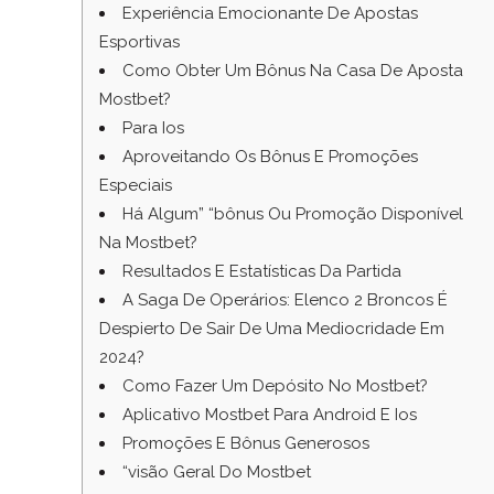
Experiência Emocionante De Apostas
Esportivas
Como Obter Um Bônus Na Casa De Aposta
Mostbet?
Para Ios
Aproveitando Os Bônus E Promoções
Especiais
Há Algum” “bônus Ou Promoção Disponível
Na Mostbet?
Resultados E Estatísticas Da Partida
A Saga De Operários: Elenco 2 Broncos É
Despierto De Sair De Uma Mediocridade Em
2024?
Como Fazer Um Depósito No Mostbet?
Aplicativo Mostbet Para Android E Ios
Promoções E Bônus Generosos
“visão Geral Do Mostbet