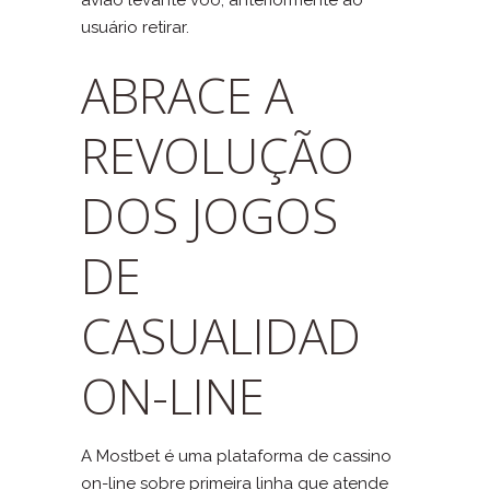
usuário retirar.
ABRACE A
REVOLUÇÃO
DOS JOGOS
DE
CASUALIDAD
ON-LINE
A Mostbet é uma plataforma de cassino
on-line sobre primeira linha que atende