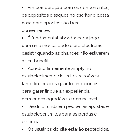
Em comparação com os concorrentes,
os depósitos e saques no escritório dessa
casa para apostas são bem
convenientes.
É fundamental abordar cada jogo
com uma mentalidade clara electronic
desistir quando as chances não estiverem
a seu benefit.
Acredito firmemente simply no
estabelecimento de limites razoáveis,
tanto financeiros quanto emocionais,
para garantir que an experiência
permaneça agradável e gerenciável.
Dividir o funds em pequenas apostas e
estabelecer limites para as perdas é
essencial.
Os usuários do site estarão protegidos,