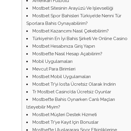
Amerikan Futbolu
Mostbet Sitesinin Arayüzü Ve Işlevselliği
Mostbet Spor Bahisleri Türkiye’de Nenni Tür
Sporlara Bahis Oynayabilirim?
Mostbet Kazancımı Nasıl Çekebilirim?
Türkiye’nin En İyi Bahis Şirketi Ve Online Casino
Mostbet Hesabınıza Giriş Yapın
Mostbet’te Nasıl Hesap Açabilirim?
Mobil Uygulamaları
Mevcut Para Birimleri
Mostbet Mobil Uygulamaları
Mostbet Tr’yi Ios’ta Ücretsiz Olarak Indirin
Tr Mostbet Casino’da Ücretsiz Oyunlar
Mostbet’te Bahis Oynarken Canlı Maçları
Izleyebilir Miyim?
Mostbet Müşteri Destek Hizmeti
Mostbet Tr’ye Kayıt Için Bonuslar
Mostbet’te Uluslararası Spor Etkinliklerine