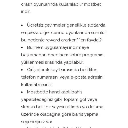
crash oyunlarında kullanılabilir
mostbet
indir
.
Ücretsiz çevirmeler genellikle slotlarda
empieza diğer casino oyunlarında sunulur,
bu nedenle reward ararken” “en faydal?
Bu, hem uygulamayı indirmeye
başlamadan önce hem sobre programın
yüklenmesi sırasında yapılabilir.
Giriş olarak kayıt sırasında belirtilen
telefon numarasını veya e-posta adresini
kullanabilirsiniz.
Mostbet’te handikaplı bahis
yapabileceğiniz gibi, toplam gol veya
skorun belli bir sayının altında ya de uma
üzerinde olacağına göre bahis yapma
seçeneğiniz var.