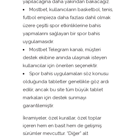
yapılacağına daha yakından bakacağız.
Mostbet, kullanıcıların basketbol, tenis,
futbol empieza daha fazlası dahil olmak
üzere çeşitli spor etkinliklerine bahis
yapmalarını sağlayan bir spor bahis
uygulamasıdır.
Mostbet Telegram kanalı, müşteri
destek ekibine anında ulaşmak isteyen
kullanıcılar için önerilen seçenektir.
Spor bahis uygulamaları söz konusu
olduğunda tabletler genellikle göz ardı
edilir, ancak bu site tüm büyük tablet
markaları için destek sunmayı
garantilemiştir.
İkramiyeler, özel kurallar, özel toplar
içeren hem en basit hem de gelişmiş
sürümler mevcuttur. “Diğer” alt