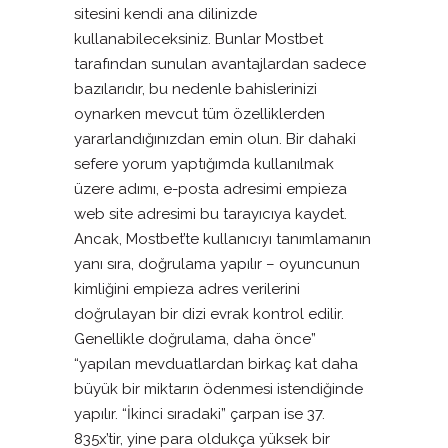
sitesini kendi ana dilinizde
kullanabileceksiniz. Bunlar Mostbet
tarafından sunulan avantajlardan sadece
bazılarıdır, bu nedenle bahislerinizi
oynarken mevcut tüm özelliklerden
yararlandığınızdan emin olun. Bir dahaki
sefere yorum yaptığımda kullanılmak
üzere adımı, e-posta adresimi empieza
web site adresimi bu tarayıcıya kaydet.
Ancak, Mostbet’te kullanıcıyı tanımlamanın
yanı sıra, doğrulama yapılır – oyuncunun
kimliğini empieza adres verilerini
doğrulayan bir dizi evrak kontrol edilir.
Genellikle doğrulama, daha önce”
“yapılan mevduatlardan birkaç kat daha
büyük bir miktarın ödenmesi istendiğinde
yapılır. “İkinci sıradaki” çarpan ise 37.
835x’tir, yine para oldukça yüksek bir