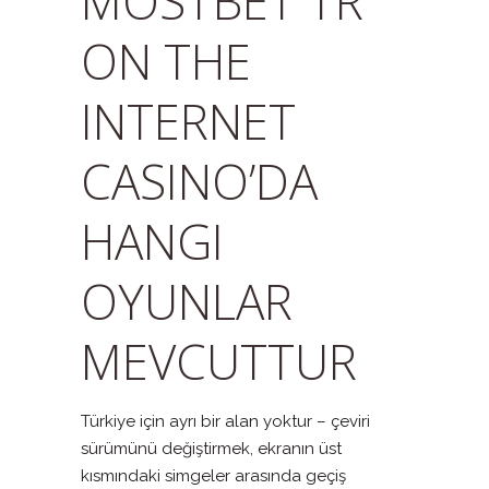
MOSTBET TR
ON THE
INTERNET
CASINO’DA
HANGI
OYUNLAR
MEVCUTTUR
Türkiye için ayrı bir alan yoktur – çeviri
sürümünü değiştirmek, ekranın üst
kısmındaki simgeler arasında geçiş