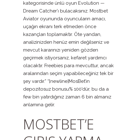
kategorisinde ünlü oyun Evolution —
Dream Catcher’ı bulacaksınız. Mostbet
Aviator oyununda oyuncuların amacı,
uçağın ekranı terk etmeden önce
kazançları toplamaktır. Öte yandan,
analizinizden henüz emin değilseniz ve
mevcut kararınızı yeniden gözden
geçirmek istiyorsanız, kefaret yardımcı
olacaktır. Freebies para mevcuttur, ancak
aralarından seçim yapabileceğiniz tek bir
şey vardır.” “[newline]MosBet’in
depozitosuz bonusu% 100’dür, bu da a
few bin yatırdığınız zaman 6 bin almanız
anlamına gelir.
MOSTBET’E