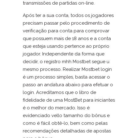
transmissões de partidas on-line.
Após ter a sua conta, todos os jogadores
precisam passar pelo procedimento de
verificação para conta para comprovar
que possuem mais de 18 anos e a conta
que esteja usando pertence ao próprio
jogador. Independente da forma que
decidir, o registro mhh Mostbet segue u
mesmo processo. Realizar Mostbet login
é um processo simples, basta acessar o
passo an andatura abaixo para efetuar o
login. Acreditamos que o libro de
fidelidade de uma MostBet para iniciantes
é o melhor do mercado. Isso é
evidenciado vello tamanho do bônus e
como é fácil obtê-lo, bem como pelas
recomendações detalhadas de apostas