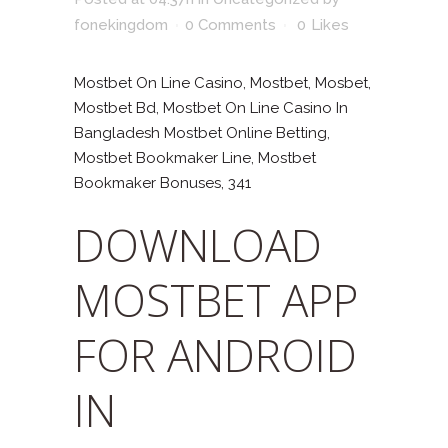
fonekingdom
0 Comments
0
Likes
Mostbet On Line Casino, Mostbet, Mosbet,
Mostbet Bd, Mostbet On Line Casino In
Bangladesh Mostbet Online Betting,
Mostbet Bookmaker Line, Mostbet
Bookmaker Bonuses, 341
DOWNLOAD
MOSTBET APP
FOR ANDROID
IN