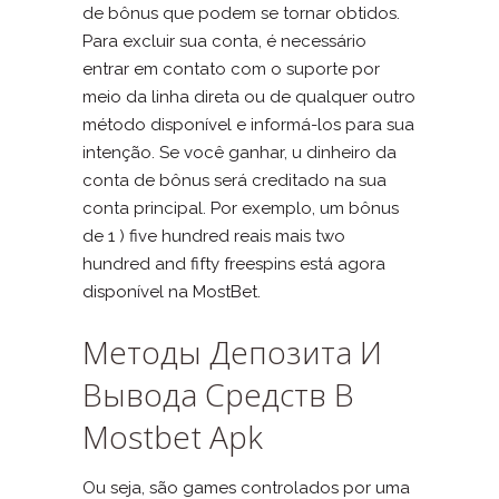
de bônus que podem se tornar obtidos.
Para excluir sua conta, é necessário
entrar em contato com o suporte por
meio da linha direta ou de qualquer outro
método disponível e informá-los para sua
intenção. Se você ganhar, u dinheiro da
conta de bônus será creditado na sua
conta principal. Por exemplo, um bônus
de 1 ) five hundred reais mais two
hundred and fifty freespins está agora
disponível na MostBet.
Методы Депозита И
Вывода Средств В
Mostbet Apk
Ou seja, são games controlados por uma