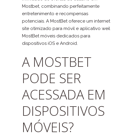
Mostbet, combinando perfeitamente
entretenimento e recompensas
potenciais. A MostBet oferece um internet
site otimizado para móvil e aplicativo weil
MostBet móveis dedicados para
dispositivos iOS e Android.
A MOSTBET
PODE SER
ACESSADA EM
DISPOSITIVOS
MÓVEIS?