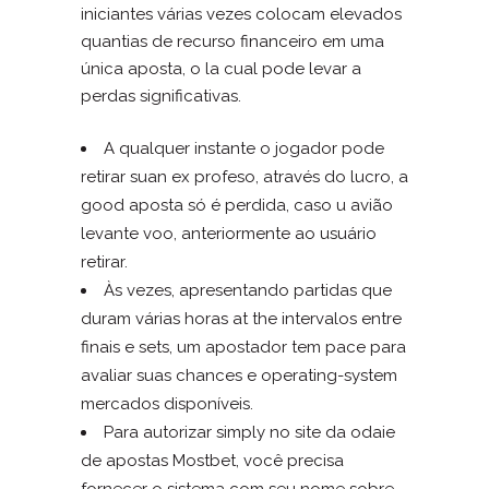
iniciantes várias vezes colocam elevados
quantias de recurso financeiro em uma
única aposta, o la cual pode levar a
perdas significativas.
A qualquer instante o jogador pode
retirar suan ex profeso, através do lucro, a
good aposta só é perdida, caso u avião
levante voo, anteriormente ao usuário
retirar.
Às vezes, apresentando partidas que
duram várias horas at the intervalos entre
finais e sets, um apostador tem pace para
avaliar suas chances e operating-system
mercados disponíveis.
Para autorizar simply no site da odaie
de apostas Mostbet, você precisa
fornecer o sistema com seu nome sobre