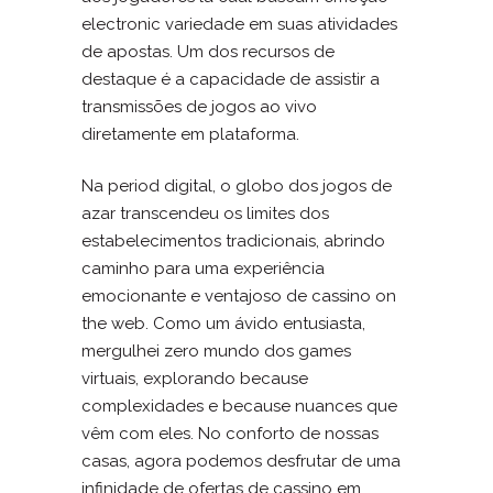
electronic variedade em suas atividades
de apostas. Um dos recursos de
destaque é a capacidade de assistir a
transmissões de jogos ao vivo
diretamente em plataforma.
Na period digital, o globo dos jogos de
azar transcendeu os limites dos
estabelecimentos tradicionais, abrindo
caminho para uma experiência
emocionante e ventajoso de cassino on
the web. Como um ávido entusiasta,
mergulhei zero mundo dos games
virtuais, explorando because
complexidades e because nuances que
vêm com eles. No conforto de nossas
casas, agora podemos desfrutar de uma
infinidade de ofertas de cassino em