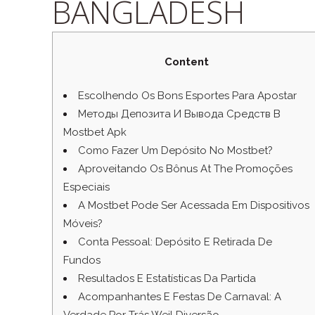
BANGLADESH
Content
Escolhendo Os Bons Esportes Para Apostar
Методы Депозита И Вывода Средств В
Mostbet Apk
Como Fazer Um Depósito No Mostbet?
Aproveitando Os Bônus At The Promoções
Especiais
A Mostbet Pode Ser Acessada Em Dispositivos
Móveis?
Conta Pessoal: Depósito E Retirada De
Fundos
Resultados E Estatísticas Da Partida
Acompanhantes E Festas De Carnaval: A
Verdade Por Trás Weil Diversão