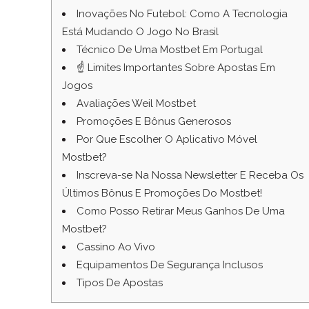
Inovações No Futebol: Como A Tecnologia
Está Mudando O Jogo No Brasil
Técnico De Uma Mostbet Em Portugal
☝️ Limites Importantes Sobre Apostas Em
Jogos
Avaliações Weil Mostbet
Promoções E Bônus Generosos
Por Que Escolher O Aplicativo Móvel
Mostbet?
Inscreva-se Na Nossa Newsletter E Receba Os
Últimos Bônus E Promoções Do Mostbet!
Como Posso Retirar Meus Ganhos De Uma
Mostbet?
Cassino Ao Vivo
Equipamentos De Segurança Inclusos
Tipos De Apostas