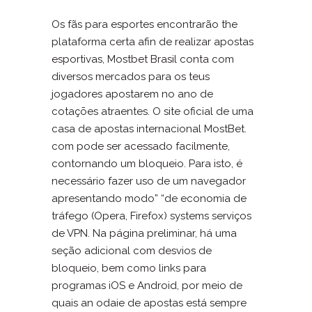
Os fãs para esportes encontrarão the
plataforma certa afin de realizar apostas
esportivas, Mostbet Brasil conta com
diversos mercados para os teus
jogadores apostarem no ano de
cotações atraentes. O site oficial de uma
casa de apostas internacional MostBet.
com pode ser acessado facilmente,
contornando um bloqueio. Para isto, é
necessário fazer uso de um navegador
apresentando modo” “de economia de
tráfego (Opera, Firefox) systems serviços
de VPN. Na página preliminar, há uma
seção adicional com desvios de
bloqueio, bem como links para
programas iOS e Android, por meio de
quais an odaie de apostas está sempre