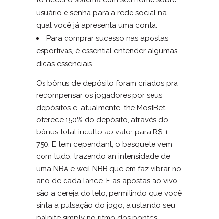
usuário e senha para a rede social na
qual você já apresenta uma conta.
Para comprar sucesso nas apostas
esportivas, é essential entender algumas
dicas essenciais.
Os bônus de depósito foram criados pra
recompensar os jogadores por seus
depósitos e, atualmente, the MostBet
oferece 150% do depósito, através do
bônus total inculto ao valor para R$ 1.
750. E tem cependant, o basquete vem
com tudo, trazendo an intensidade de
uma NBA e weil NBB que em faz vibrar no
ano de cada lance. E as apostas ao vivo
são a cereja do lelo, permitindo que você
sinta a pulsação do jogo, ajustando seu
palpite simply no ritmo dos pontos.