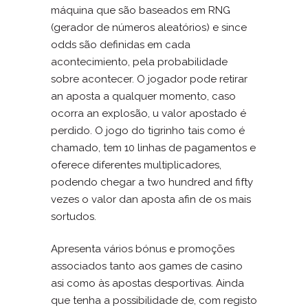
máquina que são baseados em RNG
(gerador de números aleatórios) e since
odds são definidas em cada
acontecimiento, pela probabilidade
sobre acontecer. O jogador pode retirar
an aposta a qualquer momento, caso
ocorra an explosão, u valor apostado é
perdido. O jogo do tigrinho tais como é
chamado, tem 10 linhas de pagamentos e
oferece diferentes multiplicadores,
podendo chegar a two hundred and fifty
vezes o valor dan aposta afin de os mais
sortudos.
Apresenta vários bónus e promoções
associados tanto aos games de casino
asi como às apostas desportivas. Ainda
que tenha a possibilidade de, com registo