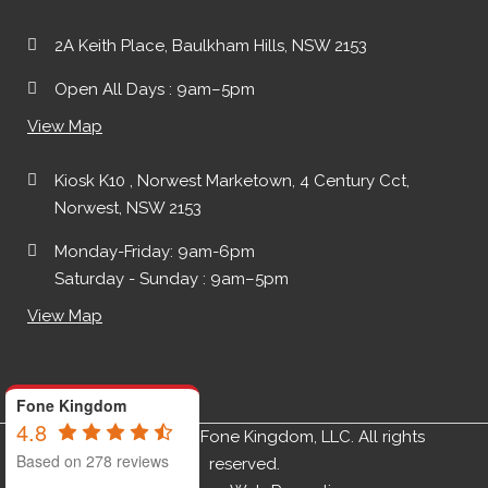
2A Keith Place, Baulkham Hills, NSW 2153
Open All Days : 9am–5pm
View Map
Kiosk K10 , Norwest Marketown, 4 Century Cct,
Norwest, NSW 2153
Monday-Friday: 9am-6pm
Saturday - Sunday : 9am–5pm
View Map
Fone Kingdom
4.8
Copyright ©2019 Fone Kingdom, LLC. All rights
Based on 278 reviews
reserved.