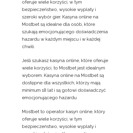
oferuje wiele korzyści, w tym
bezpieczeństwo, wysokie wyplaty i
szeroki wybór gier. Kasyna online na
Mostbet są idealne dla osób, które
szukają emocjonującego doświadczenia
hazardu w każdym miejscu i w każdej
chwili.
Jeśli szukasz kasyna online, które oferuje
wiele korzyści, to Mostbet jest idealnym
wyborem. Kasyna online na Mostbet są
dostępne dla wszystkich, którzy mają
minimum 18 lat i są gotowi doświadczyć
emocjonującego hazardu.
Mostbet to operator kasyn online, który
oferuje wiele korzyści, w tym
bezpieczeństwo, wysokie wyplaty i