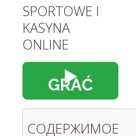
SPORTOWE I
KASYNA
ONLINE
▶️
GRAĆ
СОДЕРЖИМОЕ