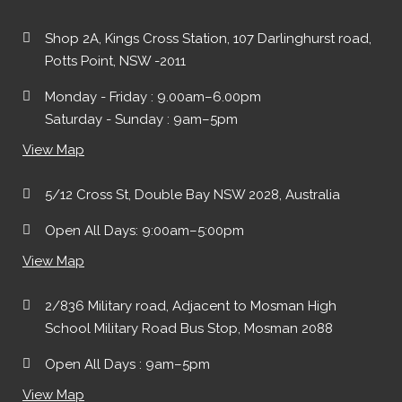
Shop 2A, Kings Cross Station, 107 Darlinghurst road,
Potts Point, NSW -2011
Monday - Friday : 9.00am–6.00pm
Saturday - Sunday : 9am–5pm
View Map
5/12 Cross St, Double Bay NSW 2028, Australia
Open All Days: 9:00am–5:00pm
View Map
2/836 Military road, Adjacent to Mosman High
School Military Road Bus Stop, Mosman 2088
Open All Days : 9am–5pm
View Map