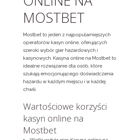
ONLINE NA
MOSTBET
Mostbet to jeden z najpopularniejszych
operatorów kasyn online, oferujących
szeroki wybór gier hazardowych i
kasynowych. Kasyna online na Mostbet to
idealne rozwiązanie dla osób, które
szukają emocjonującego doświadczenia
hazardu w każdym miejscu i w każdej
chwili.
Wartościowe korzyści
kasyn online na
Mostbet
Wielki wybór gier: Kasyna online na