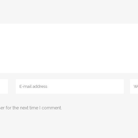
er for the next time I comment.