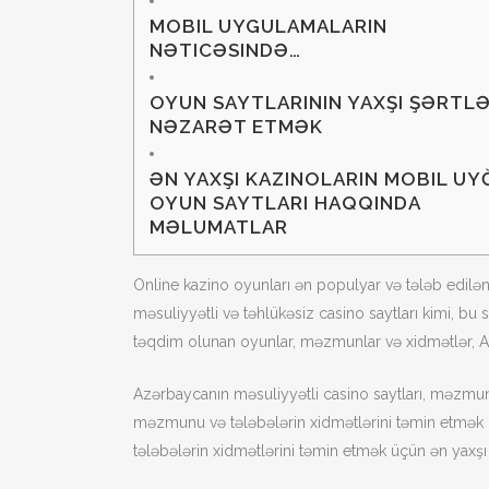
MOBIL UYGULAMALARIN
NƏTICƏSINDƏ…
OYUN SAYTLARININ YAXŞI ŞƏRTLƏ
NƏZARƏT ETMƏK
ƏN YAXŞI KAZINOLARIN MOBIL UY
OYUN SAYTLARI HAQQINDA
MƏLUMATLAR
Online kazino oyunları ən populyar və tələb edilən
məsuliyyətli və təhlükəsiz casino saytları kimi, bu 
təqdim olunan oyunlar, məzmunlar və xidmətlər, A
Azərbaycanın məsuliyyətli casino saytları, məzmunu
məzmunu və tələbələrin xidmətlərini təmin etmək ü
tələbələrin xidmətlərini təmin etmək üçün ən yaxşı