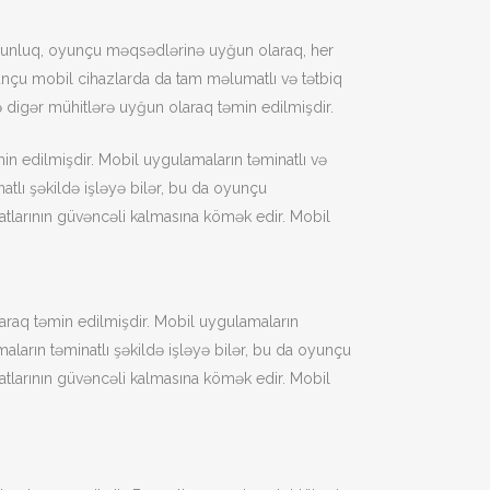
uyğunluq, oyunçu məqsədlərinə uyğun olaraq, her
unçu mobil cihazlarda da tam məlumatlı və tətbiq
 digər mühitlərə uyğun olaraq təmin edilmişdir.
n edilmişdir. Mobil uygulamaların təminatlı və
tlı şəkildə işləyə bilər, bu da oyunçu
atlarının güvəncəli kalmasına kömək edir. Mobil
araq təmin edilmişdir. Mobil uygulamaların
aların təminatlı şəkildə işləyə bilər, bu da oyunçu
atlarının güvəncəli kalmasına kömək edir. Mobil