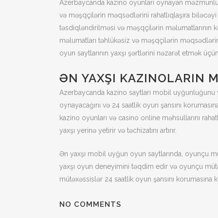
Azerbaycanda kazino oyunları oynayan məzmunlu məs
və məşqçilərin məqsədlərini rahatlıqlaşıra biləcəy
təsdiqləndirilməsi və məşqçilərin məlumatlarının ko
məlumatları təhlükəsiz və məşqçilərin məqsədlərini 
oyun saytlarının yaxşı şərtlərini nəzarət etmək üçü
ƏN YAXŞI KAZINOLARIN 
Azerbaycanda kazino saytları mobil uyğunluğunu yü
oynayacağını və 24 saatlik oyun şansını korumasın
kazino oyunları və casino online məhsullarını raha
yaxşı yerinə yetirir və təchizatını artırır.
Ən yaxşı mobil uyğun oyun saytlarında, oyunçu mütə
yaxşı oyun deneyimini təqdim edir və oyunçu mütəx
mütəxəssislər 24 saatlik oyun şansını korumasına k
NO COMMENTS