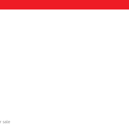
r sale