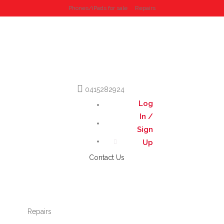
Phones/iPads for sale
Repairs
0415282924
Log
In /
Sign
Up
Contact Us
Repairs