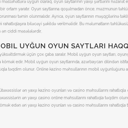
ləhətlərə uyğun olaraq, oyun saytlarının yaxşı şərtlərini nəzarət etm
i bir ortam yaratır. Oyun saytlarına qoşulmadan önce, məzmunun təhlük
runması təmin olunmalıdır. Ayrıca, oyun saytlarının məşqçilərinə təklif
rahatlıqlaşıra biləcəyi şəkildə verilməlidir. Bu məlumatların təhlükəs
n ən ciddi məsələlərdir.
MOBIL UYĞUN OYUN SAYTLARI HA
ksəltdirmək üçün çox çaba saralır. Mobil uyğun oyun saytları, oyunçu
a kömək edir. Mobil uyğun oyun saytlarında, azərbaycan dilindən istif
tlıqla təqdim olunur. Online kazino məhsullarının mobil uyğunluğunu a
xəssislər ən yaxşı kazino oyunları və casino məhsullarını rahatlıqla o
əssislərin ən yaxşı casino online məhsullarını rahatlıqla təqdim olu
ömək edən ən yaxşı kazino oyunları və casino məhsullarını rahatlıqla 