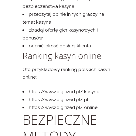
bezpieczeństwa kasyna
przeczytaj opinie innych graczy na
temat kasyna
zbadaj ofertę gier kasynowych i
bonusów
ocenić jakość obsługi klienta
Ranking kasyn online
Oto przykładowy ranking polskich kasyn
online:
https://www.digitized.pl/ kasyno
https://www.digitized.pl/ pl
https://www.digitized.pl/ online
BEZPIECZNE