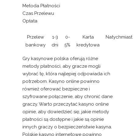
Metoda Płatności
Czas Przelewu
Opłata
Przelew
1-3
0-
Karta
Natychmiast
bankowy
dni
5%
kredytowa
Gry kasynowe polska oferują różne
metody płatności, aby gracze mogli
wybrać tę, która najlepiej odpowiada ich
potrzebom. Kasyno online powinno
również oferować bezpieczne i
szyfrowane połączenie, aby chronić dane
graczy. Warto przeczytać kasyno online
opinie, aby dowiedzieć się, jakie metody
płatności są dostępne i jakie są opinie
innych graczy o bezpieczeństwie kasyna.
Polskie kasyno internetowe powinno