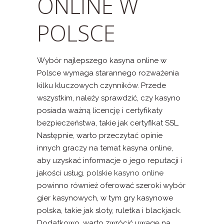
ONLINE W
POLSCE
Wybór najlepszego kasyna online w
Polsce wymaga starannego rozważenia
kilku kluczowych czynników. Przede
wszystkim, należy sprawdzić, czy kasyno
posiada ważną licencję i certyfikaty
bezpieczeństwa, takie jak certyfikat SSL.
Następnie, warto przeczytać opinie
innych graczy na temat kasyna online,
aby uzyskać informacje o jego reputacji i
jakości usług.
polskie kasyno online
powinno również oferować szeroki wybór
gier kasynowych, w tym gry kasynowe
polska, takie jak sloty, ruletka i blackjack.
Dodatkowo, warto zwrócić uwagę na