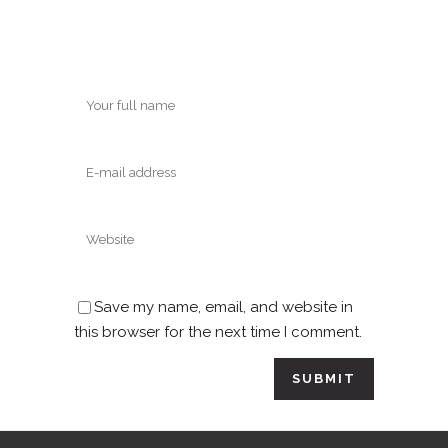
Save my name, email, and website in
this browser for the next time I comment.