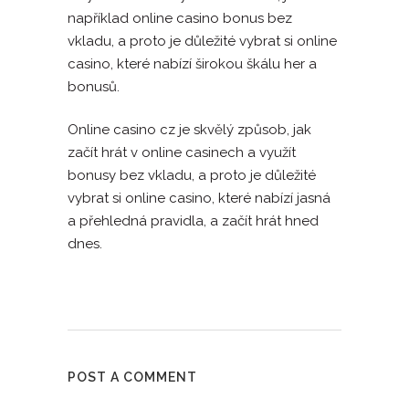
například online casino bonus bez
vkladu, a proto je důležité vybrat si online
casino, které nabízí širokou škálu her a
bonusů.
Online casino cz je skvělý způsob, jak
začít hrát v online casinech a využít
bonusy bez vkladu, a proto je důležité
vybrat si online casino, které nabízí jasná
a přehledná pravidla, a začít hrát hned
dnes.
POST A COMMENT