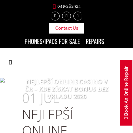
0415282924
Contact Us
PHONES/IPADS FOR SALE
REPAIRS
Book An Online Repair
NEJLEPŠÍ ONLINE CASINO V
ČR – KDE ZÍSKAT BONUS BEZ
01 JUL
VKLADU 2026
NEJLEPŠÍ
ONLINE