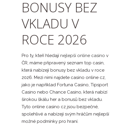
BONUSY BEZ
VKLADU V
ROCE 2026
Pro ty, kteří hledají
nejlepší online casino
v
ČR, máme připravený seznam top casin,
která nabízejí bonusy bez vkladu v roce
2026. Mezi nimi najdete casino online cz,
jako je například Fortuna Casino, Tipsport
Casino nebo Chance Casino, která nabízí
širokou škálu her a bonusů bez vkladu.
Tyto online casino cz jsou bezpečné,
spolehlivé a nabízejí svým hráčům nejlepší
možné podmínky pro hraní.