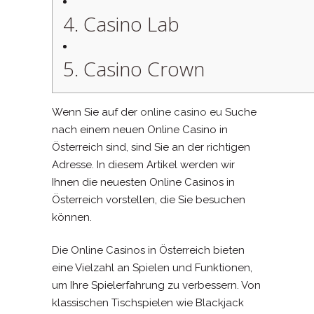
4. Casino Lab
5. Casino Crown
Wenn Sie auf der
online casino eu
Suche
nach einem neuen Online Casino in
Österreich sind, sind Sie an der richtigen
Adresse. In diesem Artikel werden wir
Ihnen die neuesten Online Casinos in
Österreich vorstellen, die Sie besuchen
können.
Die Online Casinos in Österreich bieten
eine Vielzahl an Spielen und Funktionen,
um Ihre Spielerfahrung zu verbessern. Von
klassischen Tischspielen wie Blackjack