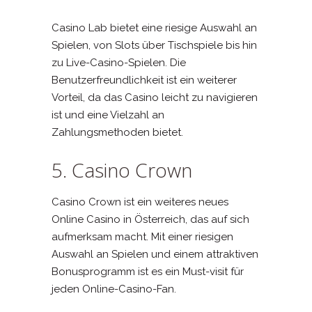
Casino Lab bietet eine riesige Auswahl an
Spielen, von Slots über Tischspiele bis hin
zu Live-Casino-Spielen. Die
Benutzerfreundlichkeit ist ein weiterer
Vorteil, da das Casino leicht zu navigieren
ist und eine Vielzahl an
Zahlungsmethoden bietet.
5. Casino Crown
Casino Crown ist ein weiteres neues
Online Casino in Österreich, das auf sich
aufmerksam macht. Mit einer riesigen
Auswahl an Spielen und einem attraktiven
Bonusprogramm ist es ein Must-visit für
jeden Online-Casino-Fan.