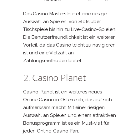
Das Casino Masters bietet eine riesige
Auswahl an Spielen, von Slots über
Tischspiele bis hin zu Live-Casino-Spielen.
Die Benutzerfreundlichkeit ist ein weiterer
Vorteil, da das Casino leicht zu navigieren
ist und eine Vielzahl an
Zahlungsmethoden bietet.
2. Casino Planet
Casino Planet ist ein weiteres neues
Online Casino in Österreich, das auf sich
aufmerksam macht. Mit einer riesigen
Auswahl an Spielen und einem attraktiven
Bonusprogramm ist es ein Must-visit für
jeden Online-Casino-Fan.