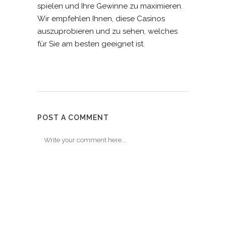
spielen und Ihre Gewinne zu maximieren.
Wir empfehlen Ihnen, diese Casinos
auszuprobieren und zu sehen, welches
für Sie am besten geeignet ist.
POST A COMMENT