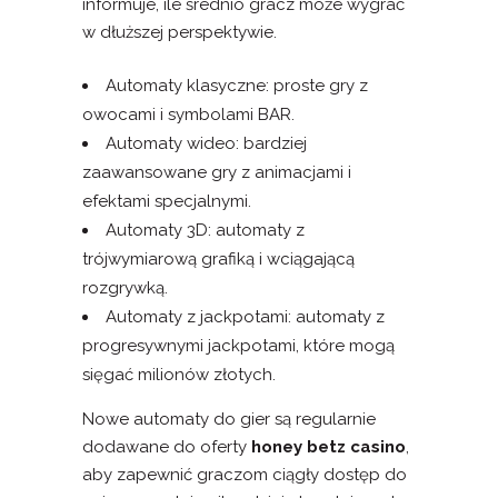
informuje, ile średnio gracz może wygrać
w dłuższej perspektywie.
Automaty klasyczne: proste gry z
owocami i symbolami BAR.
Automaty wideo: bardziej
zaawansowane gry z animacjami i
efektami specjalnymi.
Automaty 3D: automaty z
trójwymiarową grafiką i wciągającą
rozgrywką.
Automaty z jackpotami: automaty z
progresywnymi jackpotami, które mogą
sięgać milionów złotych.
Nowe automaty do gier są regularnie
dodawane do oferty
honey betz casino
,
aby zapewnić graczom ciągły dostęp do