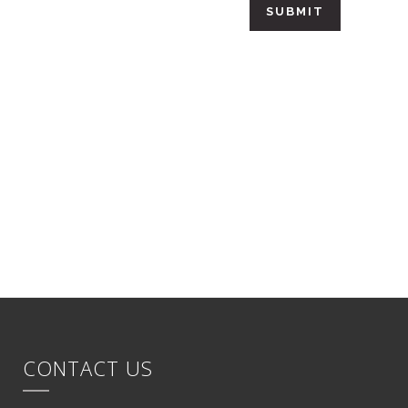
CONTACT US