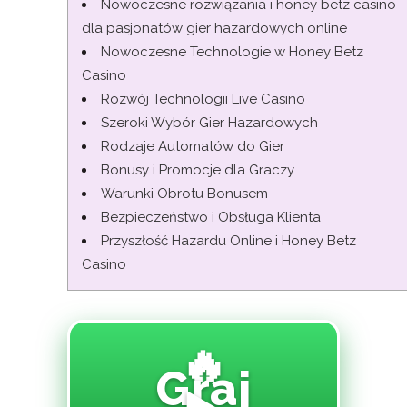
Nowoczesne rozwiązania i honey betz casino
dla pasjonatów gier hazardowych online
Nowoczesne Technologie w Honey Betz
Casino
Rozwój Technologii Live Casino
Szeroki Wybór Gier Hazardowych
Rodzaje Automatów do Gier
Bonusy i Promocje dla Graczy
Warunki Obrotu Bonusem
Bezpieczeństwo i Obsługa Klienta
Przyszłość Hazardu Online i Honey Betz
Casino
🔥
Graj