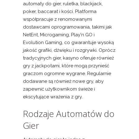
automaty do gier, ruletka, blackjack,
poker, baccarat i kości. Platforma
współpracuje z renomowanymi
dostawcami oprogramowania, takimi jak
NetEnt, Microgaming, Play'n GO i
Evolution Gaming, co gwarantuje wysoką
jakość grafiki, dźwięku i rozgrywki. Oprócz
tradycyjnych gier, kasyno oferuje również
gry z jackpotami, które mogą przynieść
graczom ogromne wygrane. Regularnie
dodawane są również nowe gry, aby
zapewnić użytkownikom świeże i
ekscytujące wrażenia z gry.
Rodzaje Automatów do
Gier