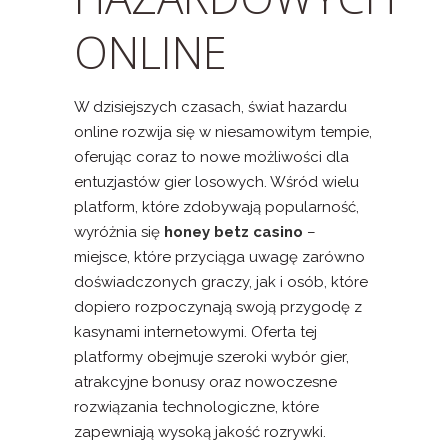
ONLINE
W dzisiejszych czasach, świat hazardu
online rozwija się w niesamowitym tempie,
oferując coraz to nowe możliwości dla
entuzjastów gier losowych. Wśród wielu
platform, które zdobywają popularność,
wyróżnia się
honey betz casino
–
miejsce, które przyciąga uwagę zarówno
doświadczonych graczy, jak i osób, które
dopiero rozpoczynają swoją przygodę z
kasynami internetowymi. Oferta tej
platformy obejmuje szeroki wybór gier,
atrakcyjne bonusy oraz nowoczesne
rozwiązania technologiczne, które
zapewniają wysoką jakość rozrywki.