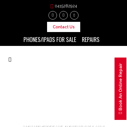
0415282924
Contact Us
PHONES/IPADS FOR SALE
REPAIRS
Book An Online Repair