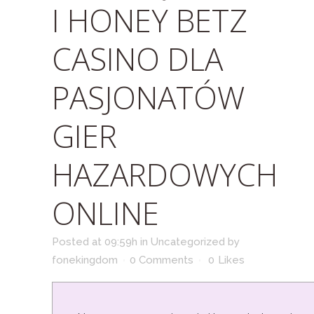
I HONEY BETZ
CASINO DLA
PASJONATÓW
GIER
HAZARDOWYCH
ONLINE
Posted at 09:59h
in
Uncategorized
by
fonekingdom
0 Comments
0
Likes