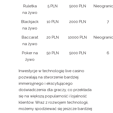
Ruletka
5 PLN
5000 PLN
Nieograni
na żywo
Blackjack
10 PLN
2000 PLN
7
na żywo
Baccarat
20 PLN
10000 PLN
Nieograni
na żywo
Poker na
50 PLN
5000 PLN
6
żywo
Inwestycje w technologię live casino
pozwalają na stworzenie bardziej
immersyjnego i ekscytującego
doświadczenia dla graczy, co przekłada
się na większą popularność i lojalność
klientów. Wraz z rozwojem technologii,
możemy spodziewać się jeszcze bardziej