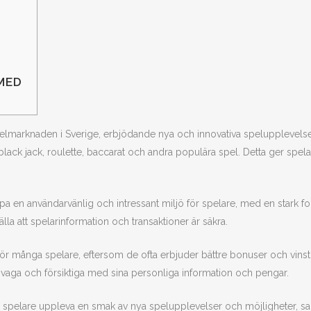
MED
pelmarknaden i Sverige, erbjödande nya och innovativa spelupplevelser
lack jack, roulette, baccarat och andra populära spel. Detta ger spelar
apa en användarvänlig och intressant miljö för spelare, med en stark f
lla att spelarinformation och transaktioner är säkra.
 för många spelare, eftersom de ofta erbjuder bättre bonuser och vins
ra vaga och försiktiga med sina personliga information och pengar.
kan spelare uppleva en smak av nya spelupplevelser och möjligheter, s