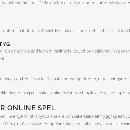
ch garanterar fair spel. Detta innebär att det använder slumpmässiga gen
a problem snabbt och effektivt. Kontakta casinoet och se hur snabbt oc
ETYG
ta kan ge dig en god idé om casinoets kvalitet och säkerhet. Nya cas
al.
r innan du börjar spela. Detta inkluderar spelregler, utbetalningsregl
kter kan du välja ett säkert online casino och njuta av dina speluppleve
R ONLINE SPEL
el i Sverige för att skydda spelare och säkerställa ett tryggt spelmilj
ett högt nivå av skydd för spelare, krävs det att alla nya svenska casi