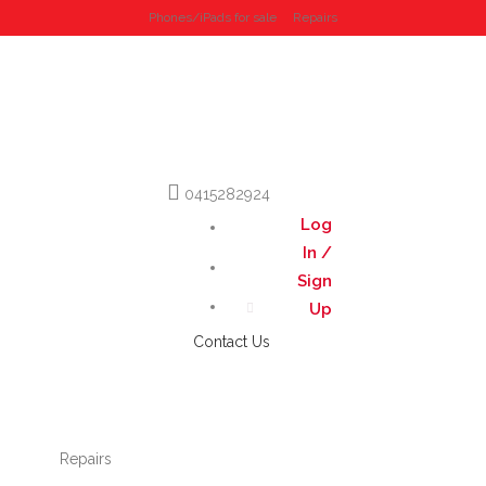
Phones/iPads for sale
Repairs
0415282924
Log
In /
Sign
Up
Contact Us
Repairs