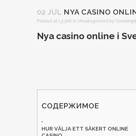
02 JUL
NYA CASINO ONLIN
Posted at 13:30h
in
Uncategorized
by
foneking
Nya casino online i Sv
СОДЕРЖИМОЕ
HUR VÄLJA ETT SÄKERT ONLINE
CASINO