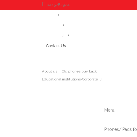
0415282924
Contact Us
About us
Old phones buy back
Educational institutions/corporate
Menu
Phones/iPads fo