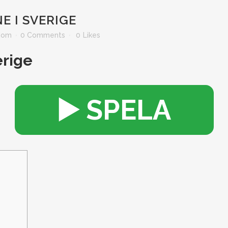
E I SVERIGE
dom
0 Comments
0
Likes
erige
▶️ SPELA