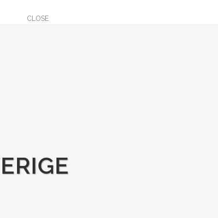
CLOSE
OTHERS
VERIGE