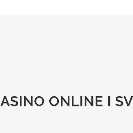
iPHONE
iPADS
SAMSUNG
ASINO ONLINE I S