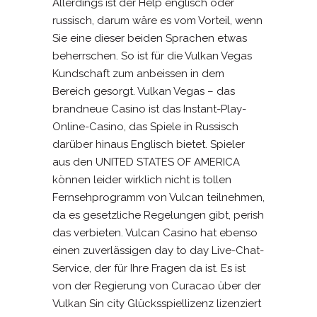
Allerdings ist der Help englisch oder
russisch, darum wäre es vom Vorteil, wenn
Sie eine dieser beiden Sprachen etwas
beherrschen. So ist für die Vulkan Vegas
Kundschaft zum anbeissen in dem
Bereich gesorgt. Vulkan Vegas – das
brandneue Casino ist das Instant-Play-
Online-Casino, das Spiele in Russisch
darüber hinaus Englisch bietet. Spieler
aus den UNITED STATES OF AMERICA
können leider wirklich nicht is tollen
Fernsehprogramm von Vulcan teilnehmen,
da es gesetzliche Regelungen gibt, perish
das verbieten. Vulcan Casino hat ebenso
einen zuverlässigen day to day Live-Chat-
Service, der für Ihre Fragen da ist. Es ist
von der Regierung von Curacao über der
Vulkan Sin city Glücksspiellizenz lizenziert