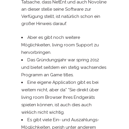
Tatsache, dass NetEnt und auch Novoline
an dieser stelle seine Software zur
Verfügung stellt, ist natürlich schon ein
großer Hinweis darauf.
Aber es gibt noch weitere
Möglichkeiten, living room Support zu
hervorbringen.
Das Gründungsjahr war spring 2012
und bietet seitdem ein stetig wachsendes
Programm an Game titles.
Eine eigene Application gibt es bei
weitem nicht, aber da” “Sie direkt über
living room Browser Ihres Endgeräts
spielen können, ist auch dies auch
wirklich nicht wichtig.
Es gibt viele Ein- und Auszahlungs-
Möglichkeiten, perish unter anderem