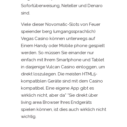
Sofortüberweisung, Neteller und Denaro
sind.
Viele dieser Novomatic-Slots von Feuer
speiender berg (umgangssprachlich)
Vegas Casino können unterwegs auf
Einem Handy oder Mobile phone gespielt
werden. So müssen Sie einander nur
einfach mit Ihrem Smartphone und Tablet
in dasjenige Vulcan Casino einloggen, um
direkt loszulegen. Die meisten HTML5-
kompatiblen Geräte sind mit dem Casino
kompatibel. Eine eigene App gibt es
wirklich nicht, aber da” “Sie direkt über
living area Browser Ihres Endgeräts
spielen können, ist dies auch wirklich nicht
wichtig.