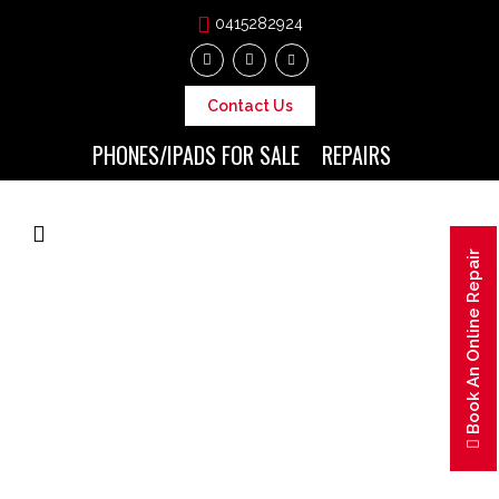
0415282924
Contact Us
PHONES/IPADS FOR SALE
REPAIRS
Book An Online Repair