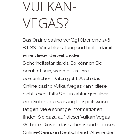
VULKAN-
VEGAS?
Das Online casino verfügt über eine 256-
Bit-SSL-Verschlüsselung und bietet damit
einer dieser derzeit besten
Sicherheitsstandards. So können Sie
beruhigt sein, wenn es um Ihre
persönlichen Daten geht. Auch das
Online casino VulkanVegas kann diese
nicht lesen, falls Sie Einzahlungen über
eine Sofortüberweisung beispielsweise
tätigen. Viele sonstige Informationen
finden Sie dazu auf dieser Vulkan Vegas
Website. Dies ist das sicheres und seriöses
Online-Casino in Deutschland. Alleine die