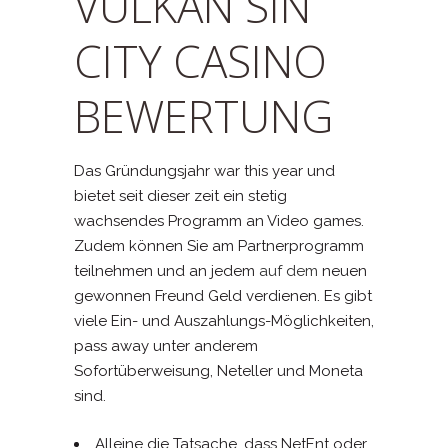
VULKAN SIN
CITY CASINO
BEWERTUNG
Das Gründungsjahr war this year und
bietet seit dieser zeit ein stetig
wachsendes Programm an Video games.
Zudem können Sie am Partnerprogramm
teilnehmen und an jedem
auf dem
neuen
gewonnen Freund Geld verdienen. Es gibt
viele Ein- und Auszahlungs-Möglichkeiten,
pass away unter anderem
Sofortüberweisung, Neteller und Moneta
sind.
Alleine die Tatsache, dass NetEnt oder