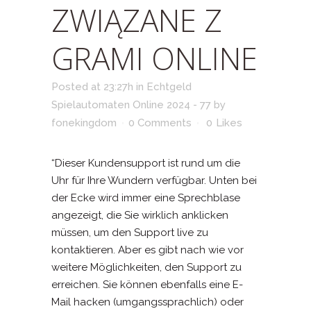
ZWIĄZANE Z
GRAMI ONLINE
Posted at 23:27h
in
Echtgeld
Spielautomaten Online 2024 - 77
by
fonekingdom
0 Comments
0
Likes
“Dieser Kundensupport ist rund um die
Uhr für Ihre Wundern verfügbar. Unten bei
der Ecke wird immer eine Sprechblase
angezeigt, die Sie wirklich anklicken
müssen, um den Support live zu
kontaktieren. Aber es gibt nach wie vor
weitere Möglichkeiten, den Support zu
erreichen. Sie können ebenfalls eine E-
Mail hacken (umgangssprachlich) oder