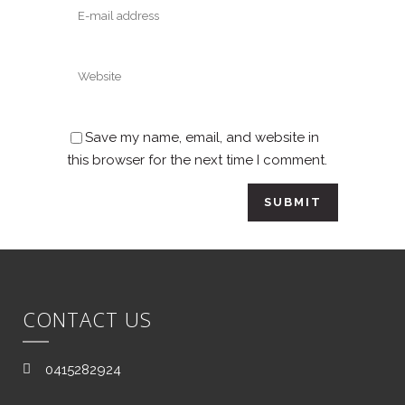
Save my name, email, and website in
this browser for the next time I comment.
CONTACT US
0415282924