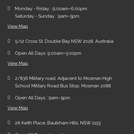
Monday - Friday : 9.00am–6.00pm
Saturday - Sunday : 9am–5pm
View Map
5/12 Cross St, Double Bay NSW 2028, Australia
Open All Days: 9:00am–5:00pm
View Map
2/836 Military road, Adjacent to Mosman High
School Military Road Bus Stop, Mosman 2088
Open All Days : 9am–5pm
View Map
2A Keith Place, Baulkham Hills, NSW 2153