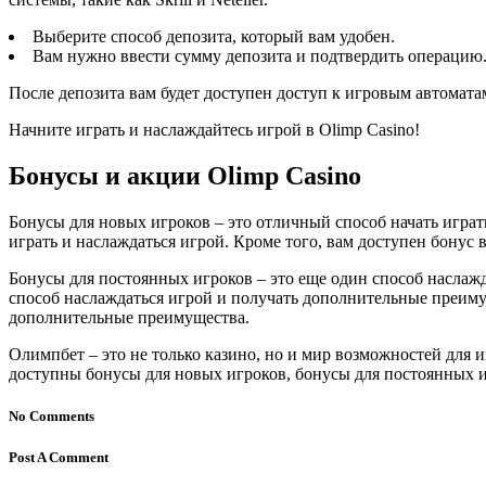
Выберите способ депозита, который вам удобен.
Вам нужно ввести сумму депозита и подтвердить операцию
После депозита вам будет доступен доступ к игровым автомата
Начните играть и наслаждайтесь игрой в Olimp Casino!
Бонусы и акции Olimp Casino
Бонусы для новых игроков – это отличный способ начать играть
играть и наслаждаться игрой. Кроме того, вам доступен бонус 
Бонусы для постоянных игроков – это еще один способ наслажд
способ наслаждаться игрой и получать дополнительные преиму
дополнительные преимущества.
Олимпбет – это не только казино, но и мир возможностей для 
доступны бонусы для новых игроков, бонусы для постоянных иг
No Comments
Post A Comment