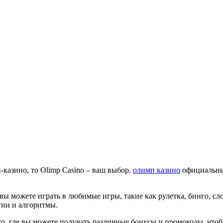
казино, то Olimp Casino – ваш выбор.
олимп казино
официальный
вы можете играть в любимые игры, такие как рулетка, бинго, сл
гии и алгоритмы.
то, где вы можете получать различные бонусы и промокоды, чт