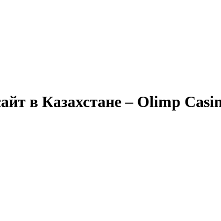
йт в Казахстане – Olimp Casi