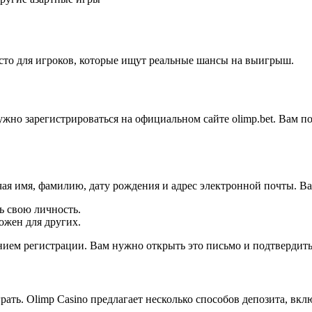
сто для игроков, которые ищут реальные шансы на выигрыш.
ужно зарегистрироваться на официальном сайте olimp.bet. Вам по
ая имя, фамилию, дату рождения и адрес электронной почты. Ва
ь свою личность.
ожен для других.
нием регистрации. Вам нужно открыть это письмо и подтвердить
рать. Olimp Casino предлагает несколько способов депозита, вкл