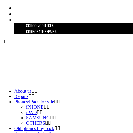
ABOUT US
OLD PHONES BUY BACK
EDUCATIONAL INSTITUTIONS/CORPORATE
SCHOOL/COLLEGES
CORPORATE REPAIRS
PHONES/IPADS FOR SALE
About us
Repairs
Phones/iPads for sale
iPHONE
iPAD
SAMSUNG
OTHERS
Old phones buy back