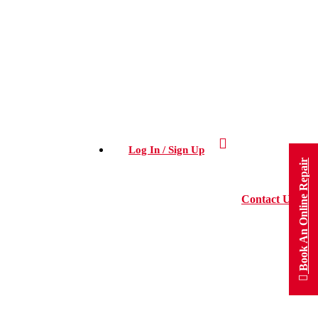
0415282924
Log In / Sign Up
Book An Online Repair
Contact Us