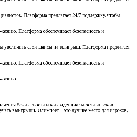
циалистов. Платформа предлагает 24/7 поддержку, чтобы
-казино. Платформа обеспечивает безопасность и
обы увеличить свои шансы на выигрыш. Платформа предлагает
-казино. Платформа обеспечивает безопасность и
-казино.
спечения безопасности и конфиденциальности игроков.
лучать выигрыши. Олимпбет – это лучшее место для игроков,