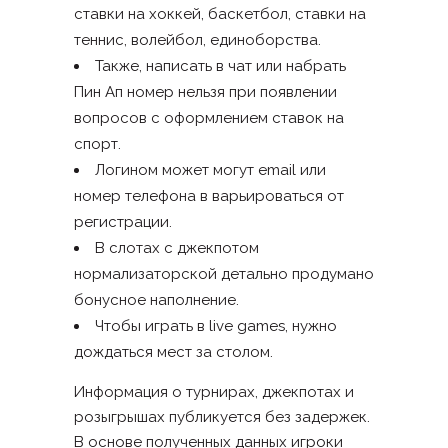
ставки на хоккей, баскетбол, ставки на
теннис, волейбол, единоборства.
Также, написать в чат или набрать
Пин Ап номер нельзя при появлении
вопросов с оформлением ставок на
спорт.
Логином может могут email или
номер телефона в варьироваться от
регистрации.
В слотах с джекпотом
нормализаторской детально продумано
бонусное наполнение.
Чтобы играть в live games, нужно
дождаться мест за столом.
Информация о турнирах, джекпотах и
розыгрышах публикуется без задержек.
В основе полученных данных игроки