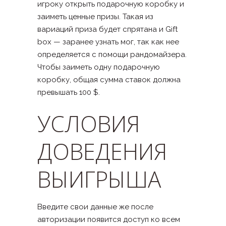
игроку открыть подарочную коробку и
заиметь ценные призы. Такая из
вариаций приза будет спрятана и Gift
box — заранее узнать мог, так как нее
определяется с помощи рандомайзера.
Чтобы заиметь одну подарочную
коробку, общая сумма ставок должна
превышать 100 $.
УСЛОВИЯ
ДОВЕДЕНИЯ
ВЫИГРЫША
Введите свои данные же после
авторизации появится доступ ко всем