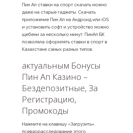
Пин Ап ставки на спорт скачать можно
даже на старые гаджеты. Скачать
приложение Пин Ап на Андроид или iOS
и установить софт и устройство можно
щебени за несколько минут. ПинАп БК
позволяла оформлять ставки в спорт в
Казахстане самых разных типов.
актуальным Бонусы
Пин Ап Казино –
Бездепозитные, За
Регистрацию,
Промокоды
Нажмите на клавишу «Загрузить»,
псевдорасследование этого