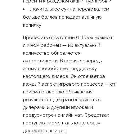
перейти к разделам акций, турниров и
значительнее сумма перевода, тем
больше баллов попадает в личную
копилку
Проверить отсутствии Gift box можно в
личном рабочем — их актуальный
количество обновляется
автоматически. В первую очередь
этому способствует поддержку
настоящего дилера. Он отвечает за
каждый аспект игрового процесса — от
приема ставок до объявления
результатов. Для разговаривать с
дилерами и другими игроками
предусмотрен онлайн чат. Средствах
поступают моментально же сразу
доступны для игры.