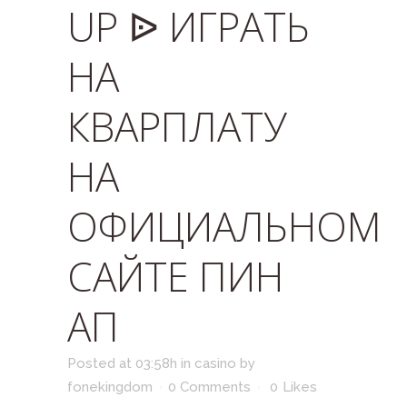
UP ᐉ ИГРАТЬ
НА
КВАРПЛАТУ
НА
ОФИЦИАЛЬНОМ
САЙТЕ ПИН
АП
Posted at 03:58h
in
casino
by
fonekingdom
0 Comments
0
Likes