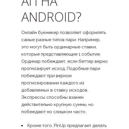
АП НА
ANDROID?
Онлайн букмекер позволяет оформлять
самые разные типов пари. Например,
это могут быть ординарные ставки,
которые представляющие 1 событие.
Ординар побеждает, если беттер верно
прогнозирует исход. Подобные пари
побеждают при верном
прогнозировании каждого из
добавленных в ставку исходов.
Экспрессы способны взамен
действительно крупную суммы, но
побеждают но слишком часто.
Кроме того, PinUp предлагает делать