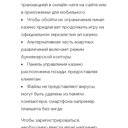
транзакцией в онлайн-чате на сайте или
в приложении для мобильного.
Чтобы обойти их ограничения пинап
казино предлагает продолжить игру на
официальном зеркале пин ап казино.
Альтернативная часть азартных
развлечений включает режим
букмекерской конторы
Панель управления казино
расположена позади, предоставляя
клиентам
Файлы не представляют вирусы,
могут быть удалены из памяти
компьютера, смартфона например
планшета без нигде.
Чтобы зарегистрироваться,
необходимо ввести email например