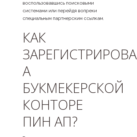
воспользовавшись поисковыми
системами или перейдя вопреки
специальным партнерским ссылкам.
КАК
ЗАРЕГИСТРИРОВА
А
БУКМЕКЕРСКОЙ
КОНТОРЕ
ПИН АП?