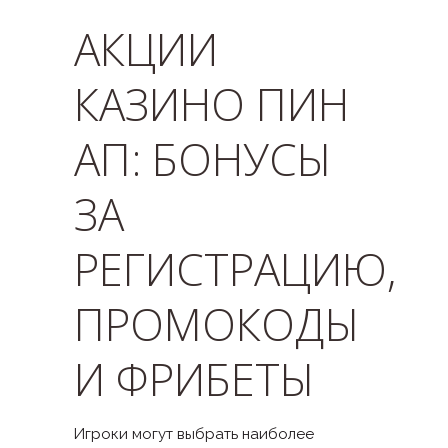
АКЦИИ
КАЗИНО ПИН
АП: БОНУСЫ
ЗА
РЕГИСТРАЦИЮ,
ПРОМОКОДЫ
И ФРИБЕТЫ
Игроки могут выбрать наиболее