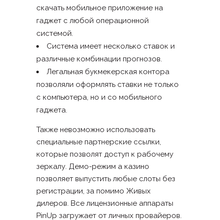
скачать мобильное приложение на
гаджет с любой операционной
системой.
Система имеет несколько ставок и
различные комбинации прогнозов.
Легальная букмекерская контора
позволяли оформлять ставки не только
с компьютера, но и со мобильного
гаджета.
Также невозможно использовать
специальные партнерские ссылки,
которые позволят доступ к рабочему
зеркалу. Демо-режим а казино
позволяет выпустить любые слоты без
регистрации, за помимо Живых
дилеров. Все лицензионные аппараты
PinUp загружает от личных провайеров.