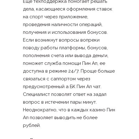
Еще техподдержка помогает решать
дела, касающиеся оформления ставок
на спорт через приложение,
проведения наличности операций,
получения и использования бонусов.
Если возникнут вопросы вопреки
поводу работы платформы, бонусов,
пополнения счета или вывода деньги,
поможет служба помощи Пин Ап, ее
доступна в режиме 24/7. Проще больше
связаться с саппортом через
предусмотренный а БК Пин Ап чат.
Специалист позволят ответ на задал
вопрос в истечении пары минут.
Неоднократно, что в каждых казино Пин
Ап позволяет выводить не более
рублей.