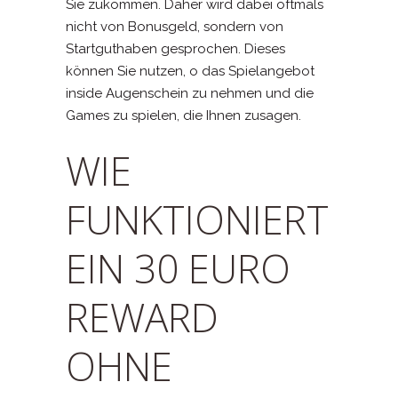
Sie zukommen. Daher wird dabei oftmals
nicht von Bonusgeld, sondern von
Startguthaben gesprochen. Dieses
können Sie nutzen, o das Spielangebot
inside Augenschein zu nehmen und die
Games zu spielen, die Ihnen zusagen.
WIE
FUNKTIONIERT
EIN 30 EURO
REWARD
OHNE