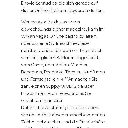
Entwicklerstudios, die sich gerade auf
dieser Online Plattform beweisen dürfen.
Wer es rasanter des weiteren
abwechslungsreicher magazine, kann im
Vulkan Vegas On line casino zu allem
überluss eine Slotmaschine dieser
neusten Generation wählen. Thematisch
werden jeglicher Sektoren abgedeckt,
vom Game, über Action, Märchen,
Benennen, Phantasie-Themen, Kinofilmen
und Fernsehserien. 🔸” “Anmachen Sie
zahlreichen Supply WOLFS darüber
hinaus Ihrem Profil, ehebündnis Sie
einzahlen. In unserer
Datenschutzerklärung ist beschrieben,
wie unsereins Ihre\epersonenbezogenen
Zahlen gebrauchen und die Privatsphäre