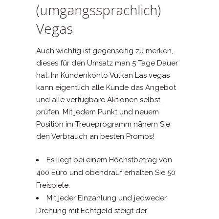
(umgangssprachlich)
Vegas
Auch wichtig ist gegenseitig zu merken,
dieses für den Umsatz man 5 Tage Dauer
hat. Im Kundenkonto Vulkan Las vegas
kann eigentlich alle Kunde das Angebot
und alle verfügbare Aktionen selbst
prüfen. Mit jedem Punkt und neuem
Position im Treueprogramm nähern Sie
den Verbrauch an besten Promos!
Es liegt bei einem Höchstbetrag von
400 Euro und obendrauf erhalten Sie 50
Freispiele.
Mit jeder Einzahlung und jedweder
Drehung mit Echtgeld steigt der