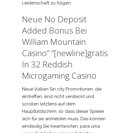
Leidenschaft zu folgen.
Neue No Deposit
Added Bonus Bei
William Mountain
Casino” “[newline]gratis
In 32 Reddish
Microgaming Casino
Neue Vulkan Sin city Promotionen, die
eintreffen, sind nicht versteckt und
scrollen letztens auf dem
Hauptbildschirm, so dass dieser Spieler
sich für sie anmelden muss. Das können
eindeutig Sie beantworten, para uma