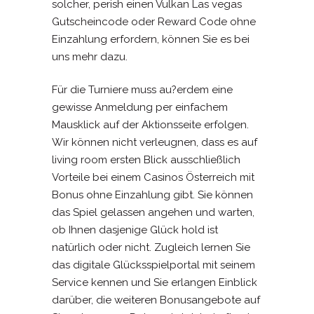
solcher, perish einen Vulkan Las vegas
Gutscheincode oder Reward Code ohne
Einzahlung erfordern, können Sie es bei
uns mehr dazu.
Für die Turniere muss au?erdem eine
gewisse Anmeldung per einfachem
Mausklick auf der Aktionsseite erfolgen.
Wir können nicht verleugnen, dass es auf
living room ersten Blick ausschließlich
Vorteile bei einem Casinos Österreich mit
Bonus ohne Einzahlung gibt. Sie können
das Spiel gelassen angehen und warten,
ob Ihnen dasjenige Glück hold ist
natürlich oder nicht. Zugleich lernen Sie
das digitale Glücksspielportal mit seinem
Service kennen und Sie erlangen Einblick
darüber, die weiteren Bonusangebote auf