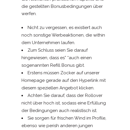
die gestellten Bonusbedingungen über
werfen.
Nicht zu vergessen, es existiert auch
noch sonstige Werbeaktionen, die within
dem Unternehmen laufen.
Zum Schluss seien Sie darauf
hingewiesen, dass es” “auch einen
sogenannten Refill Bonus gibt.
Erstens müssen Zocker auf unserer
Homepage gerade auf den Hyperlink mit
diesem speziellen Angebot klicken.
Achten Sie darauf, dass der Rollover
nicht über hoch ist, sodass eine Erfüllung
der Bedingungen auch realistisch ist.
Sie sorgen für frischen Wind im Profile,
ebenso wie perish anderen jungen