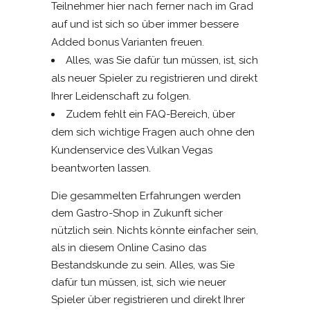
Teilnehmer hier nach ferner nach im Grad
auf und ist sich so über immer bessere
Added bonus Varianten freuen.
Alles, was Sie dafür tun müssen, ist, sich
als neuer Spieler zu registrieren und direkt
Ihrer Leidenschaft zu folgen.
Zudem fehlt ein FAQ-Bereich, über
dem sich wichtige Fragen auch ohne den
Kundenservice des Vulkan Vegas
beantworten lassen.
Die gesammelten Erfahrungen werden
dem Gastro-Shop in Zukunft sicher
nützlich sein. Nichts könnte einfacher sein,
als in diesem Online Casino das
Bestandskunde zu sein. Alles, was Sie
dafür tun müssen, ist, sich wie neuer
Spieler über registrieren und direkt Ihrer