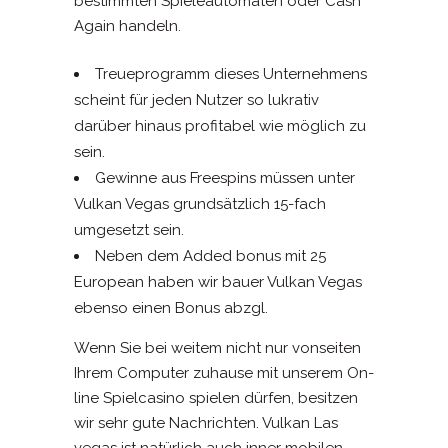
bestimmten Spieleautomaten oder Cash
Again handeln.
Treueprogramm dieses Unternehmens
scheint für jeden Nutzer so lukrativ
darüber hinaus profitabel wie möglich zu
sein.
Gewinne aus Freespins müssen unter
Vulkan Vegas grundsätzlich 15-fach
umgesetzt sein.
Neben dem Added bonus mit 25
European haben wir bauer Vulkan Vegas
ebenso einen Bonus abzgl.
Wenn Sie bei weitem nicht nur vonseiten
Ihrem Computer zuhause mit unserem On-
line Spielcasino spielen dürfen, besitzen
wir sehr gute Nachrichten. Vulkan Las
vegas ist natürlich auch inner mobilen