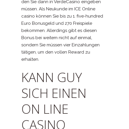
den Sie dann in VerdeCasino eingeben
müssen. Als Neukunde im ICE Online
casino können Sie bis zu 1. five-hundred
Euro Bonusgeld und 270 Freispiele
bekommen. Allerdings gibt es diesen
Bonus bei weitem nicht auf einmal,
sondern Sie müssen vier Einzahlungen
tätigen, um den vollen Reward zu
erhalten.
KANN GUY
SICH EINEN
ON LINE
CASINO