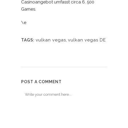
Casinoangebot umfasst circa 6. 500
Games.
\e
vulkan vegas
,
vulkan vegas DE
TAGS:
POST A COMMENT