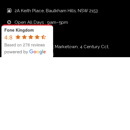
2A Keith Place, Baulkham Hills, NSW 2153
Open All Days : 9am–5pm
Fone Kingdom
View Map
4.8
Based on 278 reviews
Kiosk K10 , Norwest Marketown, 4 Century Cct,
Norwest, NSW 2153
Monday-Friday: 9am-6pm
Saturday - Sunday : 9am–5pm
View Map
Copyright ©2019 Fone Kingdom, LLC. All rights
reserved.
Website by
eWeb Promotions