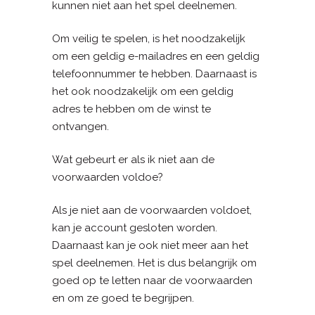
kunnen niet aan het spel deelnemen.
Om veilig te spelen, is het noodzakelijk
om een geldig e-mailadres en een geldig
telefoonnummer te hebben. Daarnaast is
het ook noodzakelijk om een geldig
adres te hebben om de winst te
ontvangen.
Wat gebeurt er als ik niet aan de
voorwaarden voldoe?
Als je niet aan de voorwaarden voldoet,
kan je account gesloten worden.
Daarnaast kan je ook niet meer aan het
spel deelnemen. Het is dus belangrijk om
goed op te letten naar de voorwaarden
en om ze goed te begrijpen.