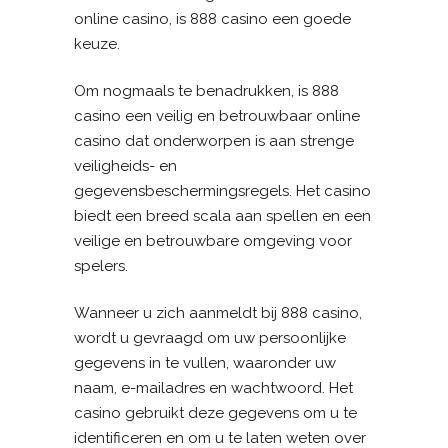
online casino, is 888 casino een goede
keuze.
Om nogmaals te benadrukken, is 888
casino een veilig en betrouwbaar online
casino dat onderworpen is aan strenge
veiligheids- en
gegevensbeschermingsregels. Het casino
biedt een breed scala aan spellen en een
veilige en betrouwbare omgeving voor
spelers.
Wanneer u zich aanmeldt bij 888 casino,
wordt u gevraagd om uw persoonlijke
gegevens in te vullen, waaronder uw
naam, e-mailadres en wachtwoord. Het
casino gebruikt deze gegevens om u te
identificeren en om u te laten weten over