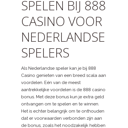
SPELEN BIJ 888
CASINO VOOR
NEDERLANDSE
SPELERS
Als Nederlandse speler kan je bij 888
Casino genieten van een breed scala aan
voordelen. Eén van de meest
aantrekkelijke voordelen is de 888 casino
bonus. Met deze bonus kun je extra geld
ontvangen om te spelen en te winnen.
Het is echter belangrijk om te onthouden
dat er voorwaarden verbonden zijn aan
de bonus, zoals het noodzakelijk hebben