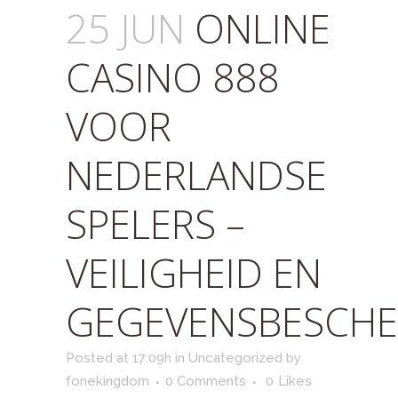
25 JUN
ONLINE
CASINO 888
VOOR
NEDERLANDSE
SPELERS –
VEILIGHEID EN
GEGEVENSBESCH
Posted at 17:09h
in
Uncategorized
by
fonekingdom
0 Comments
0
Likes