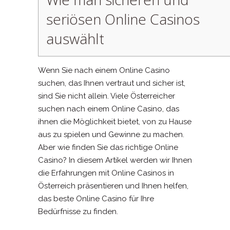
seriösen Online Casinos
auswählt
Wenn Sie nach einem Online Casino
suchen, das Ihnen vertraut und sicher ist,
sind Sie nicht allein. Viele Österreicher
suchen nach einem Online Casino, das
ihnen die Möglichkeit bietet, von zu Hause
aus zu spielen und Gewinne zu machen.
Aber wie finden Sie das richtige Online
Casino? In diesem Artikel werden wir Ihnen
die Erfahrungen mit Online Casinos in
Österreich präsentieren und Ihnen helfen,
das beste Online Casino für Ihre
Bedürfnisse zu finden.