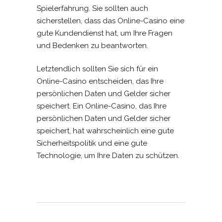
Spielerfahrung. Sie sollten auch
sicherstellen, dass das Online-Casino eine
gute Kundendienst hat, um Ihre Fragen
und Bedenken zu beantworten.
Letztendlich sollten Sie sich für ein
Online-Casino entscheiden, das Ihre
persönlichen Daten und Gelder sicher
speichert. Ein Online-Casino, das Ihre
persönlichen Daten und Gelder sicher
speichert, hat wahrscheinlich eine gute
Sicherheitspolitik und eine gute
Technologie, um Ihre Daten zu schützen.