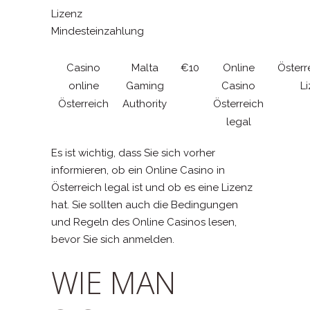
Lizenz
Mindesteinzahlung
Casino
Malta
€10
Online
Österr
online
Gaming
Casino
L
Österreich
Authority
Österreich
legal
Es ist wichtig, dass Sie sich vorher
informieren, ob ein Online Casino in
Österreich legal ist und ob es eine Lizenz
hat. Sie sollten auch die Bedingungen
und Regeln des Online Casinos lesen,
bevor Sie sich anmelden.
WIE MAN