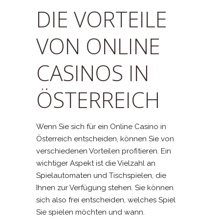
DIE VORTEILE
VON ONLINE
CASINOS IN
ÖSTERREICH
Wenn Sie sich für ein Online Casino in
Österreich entscheiden, können Sie von
verschiedenen Vorteilen profitieren. Ein
wichtiger Aspekt ist die Vielzahl an
Spielautomaten und Tischspielen, die
Ihnen zur Verfügung stehen. Sie können
sich also frei entscheiden, welches Spiel
Sie spielen möchten und wann.