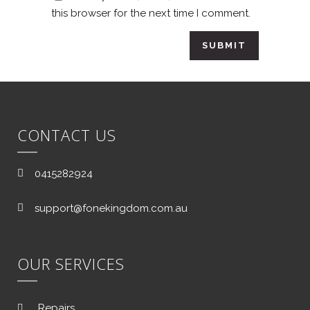
this browser for the next time I comment.
CONTACT US
0415282924
support@fonekingdom.com.au
OUR SERVICES
Repairs