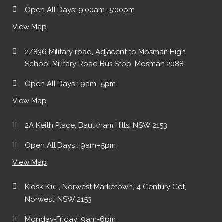
Open All Days: 9:00am–5:00pm
View Map
2/836 Military road, Adjacent to Mosman High
School Military Road Bus Stop, Mosman 2088
Open All Days : 9am–5pm
View Map
2A Keith Place, Baulkham Hills, NSW 2153
Open All Days : 9am–5pm
View Map
Kiosk K10 , Norwest Marketown, 4 Century Cct,
Norwest, NSW 2153
Monday-Friday: 9am-6pm