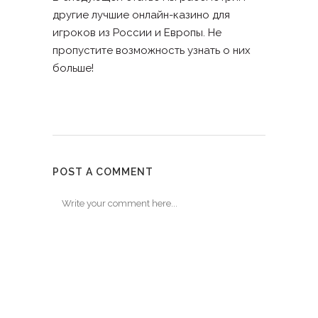
другие лучшие онлайн-казино для
игроков из России и Европы. Не
пропустите возможность узнать о них
больше!
POST A COMMENT