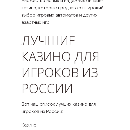
множество новых и надежных онлайн-
казино, которые предлагают широкий
выбор игровых автоматов и других
азартных игр.
ЛУЧШИЕ
КАЗИНО ДЛЯ
ИГРОКОВ ИЗ
РОССИИ
Вот наш список лучших казино для
игроков из России:
Казино