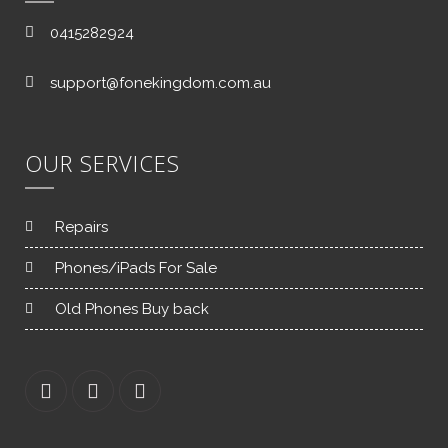
0415282924
support@fonekingdom.com.au
OUR SERVICES
Repairs
Phones/iPads For Sale
Old Phones Buy back