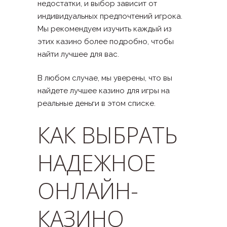
недостатки, и выбор зависит от
индивидуальных предпочтений игрока.
Мы рекомендуем изучить каждый из
этих казино более подробно, чтобы
найти лучшее для вас.
В любом случае, мы уверены, что вы
найдете лучшее казино для игры на
реальные деньги в этом списке.
КАК ВЫБРАТЬ
НАДЕЖНОЕ
ОНЛАЙН-
КАЗИНО