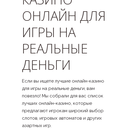
ОНЛАЙН ДЛЯ
ИГРЫ НА
РЕАЛЬНЫЕ
ДЕНЬГИ
Если вы ищете лучшие онлайн-казино
для игры на реальные деньги, вам
повезло! Мы собрали для вас список
лучших онлайн-казино, которые
предлагают игрокам широкий выбор
слотов, игровых автоматов и других
азартных игр.