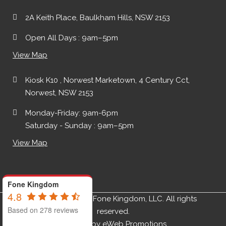
2A Keith Place, Baulkham Hills, NSW 2153
Open All Days : 9am–5pm
View Map
Kiosk K10 , Norwest Marketown, 4 Century Cct,
Norwest, NSW 2153
Monday-Friday: 9am-6pm
Saturday - Sunday : 9am–5pm
View Map
Fone Kingdom
4.8
Copyright ©2019 Fone Kingdom, LLC. All rights
Based on 278 reviews
reserved.
Website by
eWeb Promotions