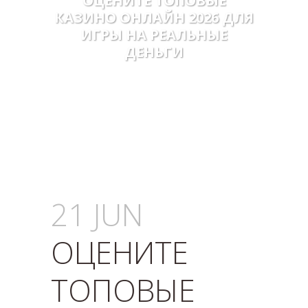
ОЦЕНИТЕ ТОПОВЫЕ
КАЗИНО ОНЛАЙН 2026 ДЛЯ
ИГРЫ НА РЕАЛЬНЫЕ
ДЕНЬГИ
21 JUN
ОЦЕНИТЕ
ТОПОВЫЕ