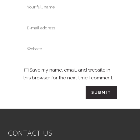
Save my name, email, and website in
this browser for the next time I comment.
CONTACT US