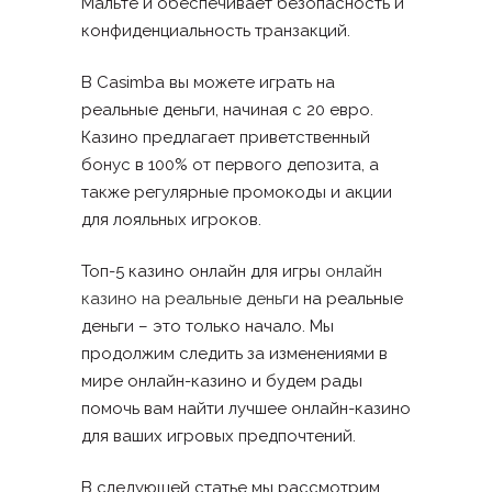
Мальте и обеспечивает безопасность и
конфиденциальность транзакций.
В Casimba вы можете играть на
реальные деньги, начиная с 20 евро.
Казино предлагает приветственный
бонус в 100% от первого депозита, а
также регулярные промокоды и акции
для лояльных игроков.
Топ-5 казино онлайн для игры
онлайн
казино на реальные деньги
на реальные
деньги – это только начало. Мы
продолжим следить за изменениями в
мире онлайн-казино и будем рады
помочь вам найти лучшее онлайн-казино
для ваших игровых предпочтений.
В следующей статье мы рассмотрим