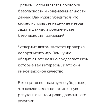
Третьим шагом является проверка
безопасности и конфиденциальности
данных. Вам нужно убедиться, что
казино использует надежные методы
защиты данных и обеспечивает
безопасность транзакций.
Четвертым шагом является проверка
ассортимента игр. Вам нужно
убедиться, что казино предлагает игры,
которые вам интересны, и что они
имеют высокое качество.
В конце концов, вам нужно убедиться,
что казино имеет положительную
репутацию и что игроки довольны его
услугами.