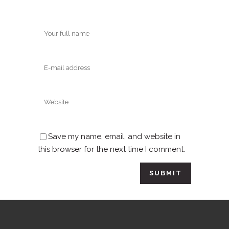
Save my name, email, and website in
this browser for the next time I comment.