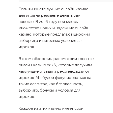
Если вы ищете лучшие онлайн-казино
для игры на реальные деньги, вам
повезло! В 2026 году появилось
множество новых и надежных онлайн-
казино, которые предлагают широкий
выбор игр и выгодные условия для
игроков.
В этом обзоре мы рассмотрим топовые
онлайн-казино 2026, которые получили
наилучшие отзывы и рекомендации от
игроков. Мы будем фокусироваться на
таких аспектах, как безопасность,
выбор игр, бонусы и условия для
игроков.
Каждое из этих казино имеет свои