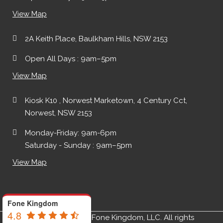
View Map
2A Keith Place, Baulkham Hills, NSW 2153
Open All Days : 9am–5pm
View Map
Kiosk K10 , Norwest Marketown, 4 Century Cct,
Norwest, NSW 2153
Monday-Friday: 9am-6pm
Saturday - Sunday : 9am–5pm
View Map
Fone Kingdom
4.8
Copyright ©2019 Fone Kingdom, LLC. All rights