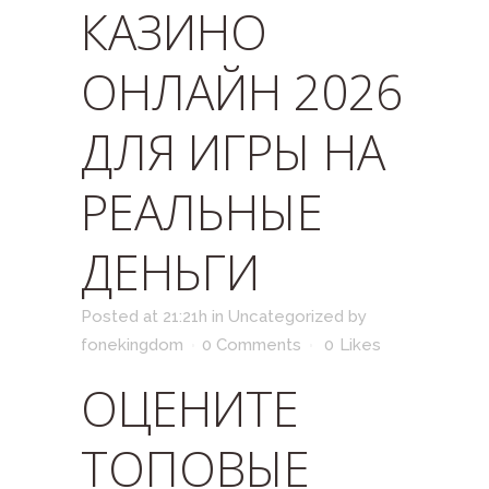
КАЗИНО
ОНЛАЙН 2026
ДЛЯ ИГРЫ НА
РЕАЛЬНЫЕ
ДЕНЬГИ
Posted at 21:21h
in
Uncategorized
by
fonekingdom
0 Comments
0
Likes
ОЦЕНИТЕ
ТОПОВЫЕ