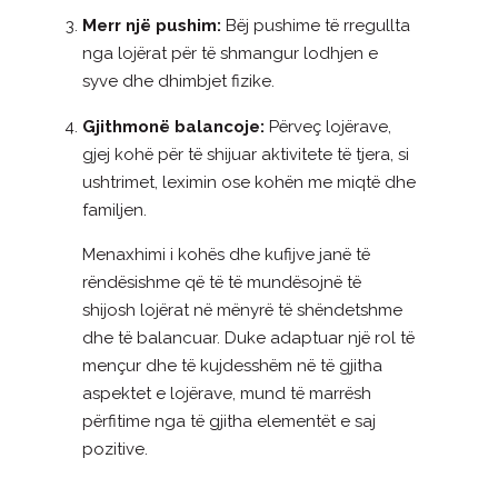
Merr një pushim:
Bëj pushime të rregullta
nga lojërat për të shmangur lodhjen e
syve dhe dhimbjet fizike.
Gjithmonë balancoje:
Përveç lojërave,
gjej kohë për të shijuar aktivitete të tjera, si
ushtrimet, leximin ose kohën me miqtë dhe
familjen.
Menaxhimi i kohës dhe kufijve janë të
rëndësishme që të të mundësojnë të
shijosh lojërat në mënyrë të shëndetshme
dhe të balancuar. Duke adaptuar një rol të
mençur dhe të kujdesshëm në të gjitha
aspektet e lojërave, mund të marrësh
përfitime nga të gjitha elementët e saj
pozitive.