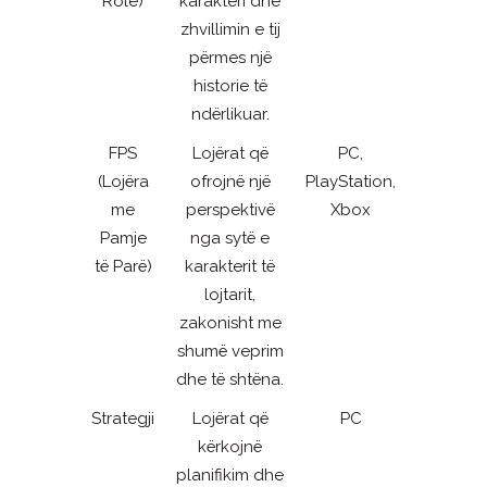
Role)
karakteri dhe
zhvillimin e tij
përmes një
historie të
ndërlikuar.
FPS
Lojërat që
PC,
(Lojëra
ofrojnë një
PlayStation,
me
perspektivë
Xbox
Pamje
nga sytë e
të Parë)
karakterit të
lojtarit,
zakonisht me
shumë veprim
dhe të shtëna.
Strategji
Lojërat që
PC
kërkojnë
planifikim dhe