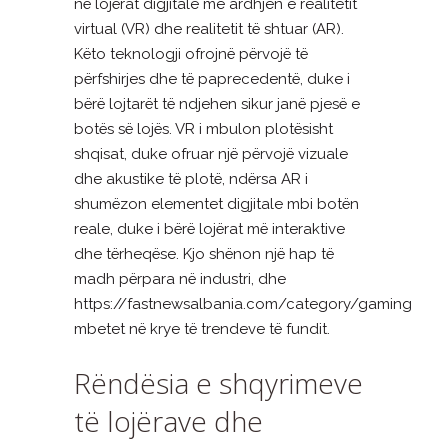
në lojërat digjitale me ardhjen e realitetit
virtual (VR) dhe realitetit të shtuar (AR).
Këto teknologji ofrojnë përvojë të
përfshirjes dhe të paprecedentë, duke i
bërë lojtarët të ndjehen sikur janë pjesë e
botës së lojës. VR i mbulon plotësisht
shqisat, duke ofruar një përvojë vizuale
dhe akustike të plotë, ndërsa AR i
shumëzon elementet digjitale mbi botën
reale, duke i bërë lojërat më interaktive
dhe tërheqëse. Kjo shënon një hap të
madh përpara në industri, dhe
https://fastnewsalbania.com/category/gaming
mbetet në krye të trendeve të fundit.
Rëndësia e shqyrimeve
të lojërave dhe