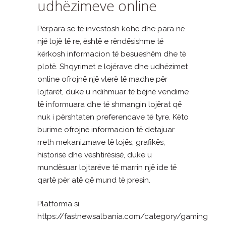
udhëzimeve online
Përpara se të investosh kohë dhe para në
një lojë të re, është e rëndësishme të
kërkosh informacion të besueshëm dhe të
plotë. Shqyrimet e lojërave dhe udhëzimet
online ofrojnë një vlerë të madhe për
lojtarët, duke u ndihmuar të bëjnë vendime
të informuara dhe të shmangin lojërat që
nuk i përshtaten preferencave të tyre. Këto
burime ofrojnë informacion të detajuar
rreth mekanizmave të lojës, grafikës,
historisë dhe vështirësisë, duke u
mundësuar lojtarëve të marrin një ide të
qartë për atë që mund të presin.
Platforma si
https://fastnewsalbania.com/category/gaming