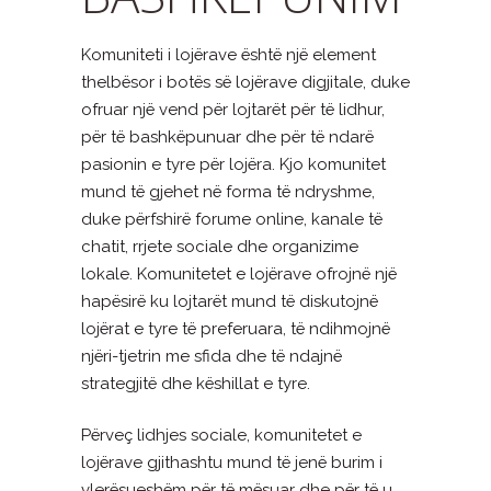
Komuniteti i lojërave është një element
thelbësor i botës së lojërave digjitale, duke
ofruar një vend për lojtarët për të lidhur,
për të bashkëpunuar dhe për të ndarë
pasionin e tyre për lojëra. Kjo komunitet
mund të gjehet në forma të ndryshme,
duke përfshirë forume online, kanale të
chatit, rrjete sociale dhe organizime
lokale. Komunitetet e lojërave ofrojnë një
hapësirë ​​ku lojtarët mund të diskutojnë
lojërat e tyre të preferuara, të ndihmojnë
njëri-tjetrin me sfida dhe të ndajnë
strategjitë dhe këshillat e tyre.
Përveç lidhjes sociale, komunitetet e
lojërave gjithashtu mund të jenë burim i
vlerësueshëm për të mësuar dhe për të u