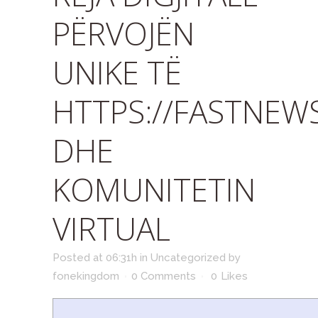
PËRVOJËN
UNIKE TË
HTTPS://FASTNE
DHE
KOMUNITETIN
VIRTUAL
Posted at 06:31h
in
Uncategorized
by
fonekingdom
0 Comments
0
Likes