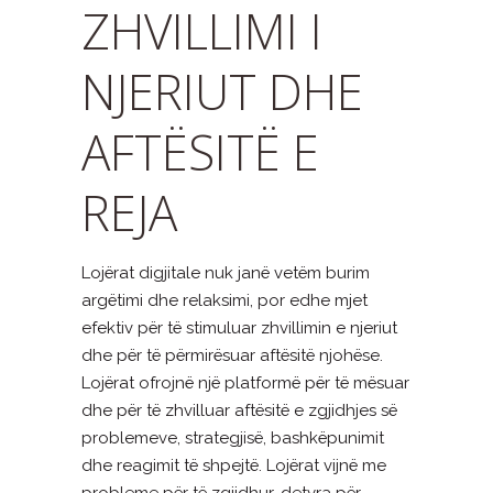
ZHVILLIMI I
NJERIUT DHE
AFTËSITË E
REJA
Lojërat digjitale nuk janë vetëm burim
argëtimi dhe relaksimi, por edhe mjet
efektiv për të stimuluar zhvillimin e njeriut
dhe për të përmirësuar aftësitë njohëse.
Lojërat ofrojnë një platformë për të mësuar
dhe për të zhvilluar aftësitë e zgjidhjes së
problemeve, strategjisë, bashkëpunimit
dhe reagimit të shpejtë. Lojërat vijnë me
probleme për të zgjidhur, detyra për