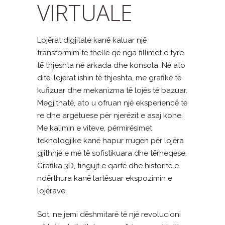
VIRTUALE
Lojërat digjitale kanë kaluar një
transformim të thellë që nga fillimet e tyre
të thjeshta në arkada dhe konsola. Në ato
ditë, lojërat ishin të thjeshta, me grafikë të
kufizuar dhe mekanizma të lojës të bazuar.
Megjithatë, ato u ofruan një eksperiencë të
re dhe argëtuese për njerëzit e asaj kohe.
Me kalimin e viteve, përmirësimet
teknologjike kanë hapur rrugën për lojëra
gjithnjë e më të sofistikuara dhe tërheqëse.
Grafika 3D, tingujt e qartë dhe historitë e
ndërthura kanë lartësuar ekspozimin e
lojërave.
Sot, ne jemi dëshmitarë të një revolucioni