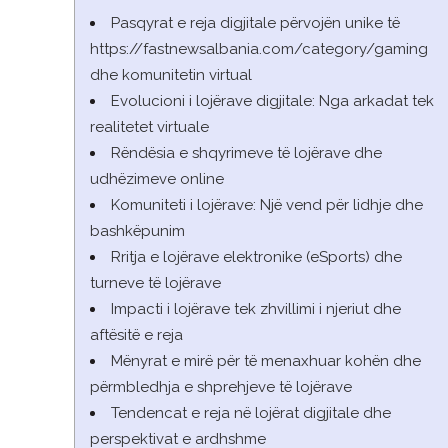
Pasqyrat e reja digjitale përvojën unike të
https://fastnewsalbania.com/category/gaming
dhe komunitetin virtual
Evolucioni i lojërave digjitale: Nga arkadat tek
realitetet virtuale
Rëndësia e shqyrimeve të lojërave dhe
udhëzimeve online
Komuniteti i lojërave: Një vend për lidhje dhe
bashkëpunim
Rritja e lojërave elektronike (eSports) dhe
turneve të lojërave
Impacti i lojërave tek zhvillimi i njeriut dhe
aftësitë e reja
Mënyrat e mirë për të menaxhuar kohën dhe
përmbledhja e shprehjeve të lojërave
Tendencat e reja në lojërat digjitale dhe
perspektivat e ardhshme