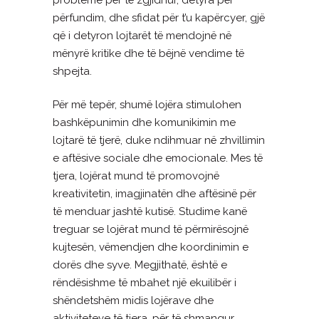
përfundim, dhe sfidat për t’u kapërcyer, gjë
që i detyron lojtarët të mendojnë në
mënyrë kritike dhe të bëjnë vendime të
shpejta.
Për më tepër, shumë lojëra stimulohen
bashkëpunimin dhe komunikimin me
lojtarë të tjerë, duke ndihmuar në zhvillimin
e aftësive sociale dhe emocionale. Mes të
tjera, lojërat mund të promovojnë
kreativitetin, imagjinatën dhe aftësinë për
të menduar jashtë kutisë. Studime kanë
treguar se lojërat mund të përmirësojnë
kujtesën, vëmendjen dhe koordinimin e
dorës dhe syve. Megjithatë, është e
rëndësishme të mbahet një ekuilibër i
shëndetshëm midis lojërave dhe
aktiviteteve të tjera, për të shmangur