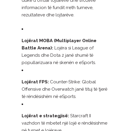
duke u ofruar lojtarëve dhe tifozëve
informacion të fundit rreth turneve,
rezultateve dhe lojtarëve.
Lojërat MOBA (Multiplayer Online
Battle Arena):
Lojëra si League of
Legends dhe Dota 2 janë shumë të
popullarizuara në skenën e eSports.
Lojërat FPS:
Counter-Strike: Global
Offensive dhe Overwatch janë tituj të tjerë
të rëndësishëm në eSports.
Lojërat e strategjisë:
Starcraft II
vazhdon të mbetet një lojë e rëndësishme
në turnet e lojërave.