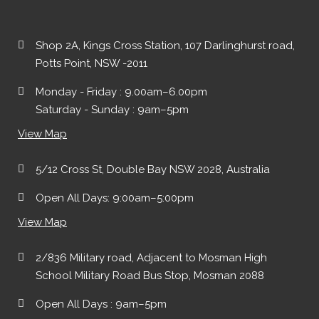
Shop 2A, Kings Cross Station, 107 Darlinghurst road,
Potts Point, NSW -2011
Monday - Friday : 9.00am–6.00pm
Saturday - Sunday : 9am–5pm
View Map
5/12 Cross St, Double Bay NSW 2028, Australia
Open All Days: 9:00am–5:00pm
View Map
2/836 Military road, Adjacent to Mosman High
School Military Road Bus Stop, Mosman 2088
Open All Days : 9am–5pm