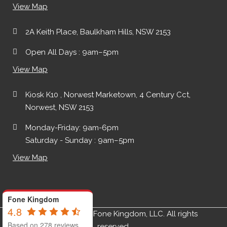
View Map
2A Keith Place, Baulkham Hills, NSW 2153
Open All Days : 9am–5pm
View Map
Kiosk K10 , Norwest Marketown, 4 Century Cct,
Norwest, NSW 2153
Monday-Friday: 9am-6pm
Saturday - Sunday : 9am–5pm
View Map
Fone Kingdom
4.8
Copyright ©2019 Fone Kingdom, LLC. All rights
Based on 278 reviews
reserved.