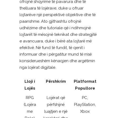
ofrojnë shqyrime të pavarura dhe të
thelluara të lojërave, duke u ofruar
lojtarëve një perspektivë objektive dhe të
paanshme. Ato gjithashtu ofrojnë
udhëzime dhe tutoriale që i ndihmojnë
lojtarët të mësojnë teknikat dhe strategjitë
e avancuara, duke i bërë ata lojtarë më
efektivë. Në fund të fundit, të qenit i
informuar dhe i përgatitur mund të rrisë
konsiderueshëm kënaqjen dhe argëtimin
nga lojërat digjitale.
Lloji i
Përshkrim
Platformat
Lojës
Popullore
RPG
Lojërat që
PC,
(Lojëra
përfshijnë
PlayStation,
me
luajtjen e një
Xbox