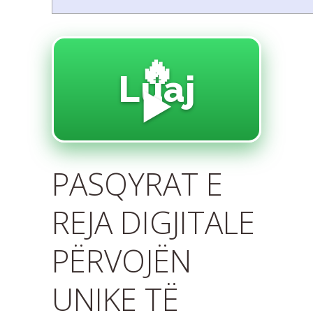
🔥
Luaj
▶️
PASQYRAT E
REJA DIGJITALE
PËRVOJËN
UNIKE TË