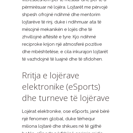
përmirësuar në lojëra. Lojtarët me përvojë
shpesh ofrojnë ndihmë dhe mentorim
lojtarëve të rinj, duke i ndihmuar ata të
mësojnë mekanikën e lojës dhe të
zhvillojnë aftësitë e tyre. Kjo ndihmë
reciproke krijon një atmosferë pozitive
dhe mbështetëse, e cila inkurajon lojtarët
të vazhdojnë të luajnë dhe të sfidohen.
Rritja e lojërave
elektronike (eSports)
dhe turneve të lojërave
Lojërat elektronike, ose eSports, janë bërë
një fenomen global, duke tërhequr
miliona lojtarë dhe shikues në të gjithë