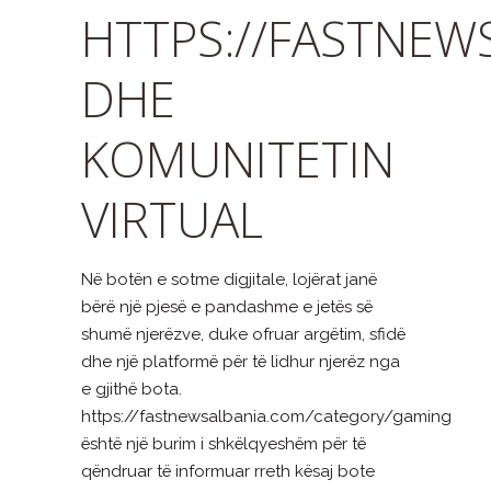
HTTPS://FASTNE
DHE
KOMUNITETIN
VIRTUAL
Në botën e sotme digjitale, lojërat janë
bërë një pjesë e pandashme e jetës së
shumë njerëzve, duke ofruar argëtim, sfidë
dhe një platformë për të lidhur njerëz nga
e gjithë bota.
https://fastnewsalbania.com/category/gaming
është një burim i shkëlqyeshëm për të
qëndruar të informuar rreth kësaj bote