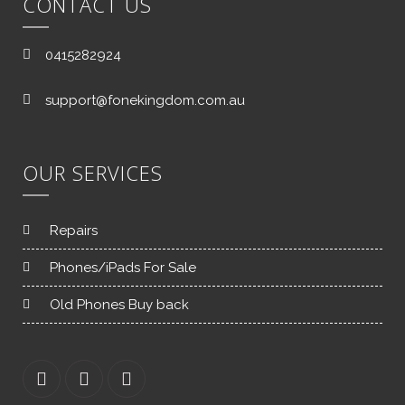
CONTACT US
0415282924
support@fonekingdom.com.au
OUR SERVICES
Repairs
Phones/iPads For Sale
Old Phones Buy back