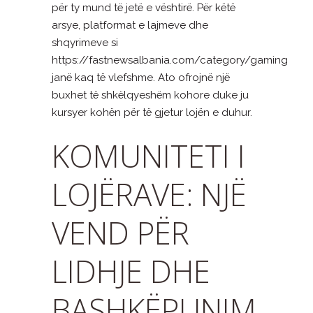
për ty mund të jetë e vështirë. Për këtë
arsye, platformat e lajmeve dhe
shqyrimeve si
https://fastnewsalbania.com/category/gaming
janë kaq të vlefshme. Ato ofrojnë një
buxhet të shkëlqyeshëm kohore duke ju
kursyer kohën për të gjetur lojën e duhur.
KOMUNITETI I
LOJËRAVE: NJË
VEND PËR
LIDHJE DHE
BASHKËPUNIM