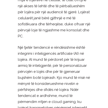
një akses të lehtë dhe të përballueshëm
për lojëra për një audiencë të gjerë. Lojërat
celularët janë bërë gjithnjë e më të
sofistikuara dhe tërheqëse, duke ofruar një
përvojë loje të ngjashme me konsolat dhe
PC.
Një tjetër tendencë e rëndësishme është
integrimi i inteligjencës artificiale (AI) në
lojëra. AI mund të përdoret për të krijuar
armiq të inteligjentë, për të personalizuar
përvojën e lojës dhe për të gjeneruar
bujshëm botë lojërash. Kjo mund të rrisë në
mënyrë të konsiderueshme nivelin e
përfshirjes dhe sfidës në lojëra. Ndër
tendencat e ardhshme, mund të
përmendim rritjen e cloud gaming, ku
lojërat transmetohen nëpërmjet internetit,