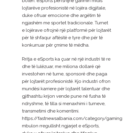
botën. eSports përfshijnë garimin midis
lojtarëve profesionistë në lojëra digjitale,
duke ofruar emocione dhe argëtim të
ngjashëm me sportet tradicionale. Turnet
e lojërave ofrojnë një platformë për lojtarët
për të shfaqur aftësitë e tyre dhe për të
konkurruar për çmime të mëdha.
Rritja e eSports ka çuar në një industri të re
dhe të lulëzuar, me miliona dollarë që
investohen në turne, sponsorë dhe paga
për lojtarët profesionistë. Kjo industri ofron
mundësi karriere për lojtarët talentuar dhe
gjithashtu krijon vende pune në fusha të
ndryshme, të tilla si menaxhimi i turneve,
transmetimi dhe komentimi.
https://fastnewsalbania.com/category/gaming
mbulon rregullisht ngjarjet e eSports,