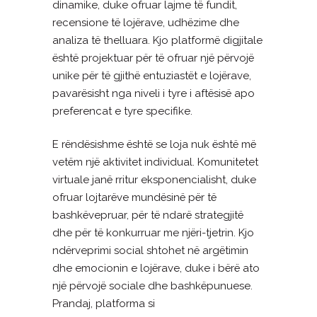
dinamike, duke ofruar lajme të fundit,
recensione të lojërave, udhëzime dhe
analiza të thelluara. Kjo platformë digjitale
është projektuar për të ofruar një përvojë
unike për të gjithë entuziastët e lojërave,
pavarësisht nga niveli i tyre i aftësisë apo
preferencat e tyre specifike.
E rëndësishme është se loja nuk është më
vetëm një aktivitet individual. Komunitetet
virtuale janë rritur eksponencialisht, duke
ofruar lojtarëve mundësinë për të
bashkëvepruar, për të ndarë strategjitë
dhe për të konkurruar me njëri-tjetrin. Kjo
ndërveprimi social shtohet në argëtimin
dhe emocionin e lojërave, duke i bërë ato
një përvojë sociale dhe bashkëpunuese.
Prandaj, platforma si