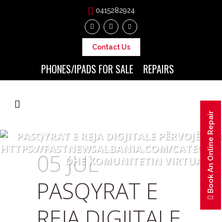
0415282924
Contact Us
PHONES/IPADS FOR SALE
REPAIRS
Book An Online Repair
PASQYRAT E REJA DIGJITALE PËRVOJËN U
HTTPS://FASTNEWSALBANIA.COM/CATEGO
05 JUL
DHE KOMUNITETIN VIRTUAL
PASQYRAT E
REJA DIGJITALE