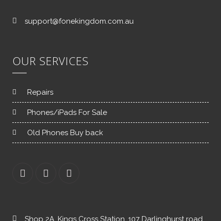
support@fonekingdom.com.au
OUR SERVICES
Repairs
Phones/iPads For Sale
Old Phones Buy back
Shop 2A, Kings Cross Station, 107 Darlinghurst road,