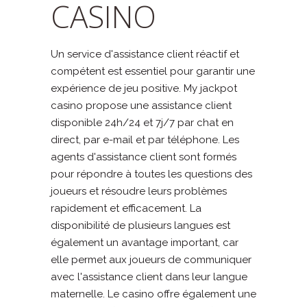
CASINO
Un service d'assistance client réactif et
compétent est essentiel pour garantir une
expérience de jeu positive. My jackpot
casino propose une assistance client
disponible 24h/24 et 7j/7 par chat en
direct, par e-mail et par téléphone. Les
agents d'assistance client sont formés
pour répondre à toutes les questions des
joueurs et résoudre leurs problèmes
rapidement et efficacement. La
disponibilité de plusieurs langues est
également un avantage important, car
elle permet aux joueurs de communiquer
avec l'assistance client dans leur langue
maternelle. Le casino offre également une