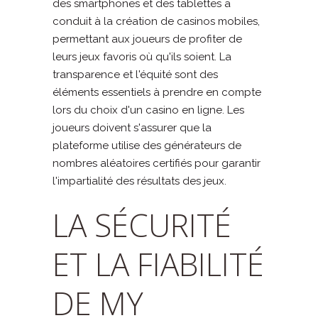
des smartphones et des tablettes a
conduit à la création de casinos mobiles,
permettant aux joueurs de profiter de
leurs jeux favoris où qu'ils soient. La
transparence et l'équité sont des
éléments essentiels à prendre en compte
lors du choix d'un casino en ligne. Les
joueurs doivent s'assurer que la
plateforme utilise des générateurs de
nombres aléatoires certifiés pour garantir
l'impartialité des résultats des jeux.
LA SÉCURITÉ
ET LA FIABILITÉ
DE MY