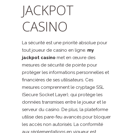
JACKPOT
CASINO
La sécurité est une priorité absolue pour
tout joueur de casino en ligne.
my
jackpot casino
met en œuvre des
mesures de sécurité de pointe pour
protéger les informations personnelles et
financières de ses utilisateurs. Ces
mesures comprennent le cryptage SSL
(Secure Socket Layer), qui protège les
données transmises entre le joueur et le
serveur du casino. De plus, la plateforme
utilise des pare-feu avancés pour bloquer
les accès non autorisés. La conformité
aux réglementations en vigueur est