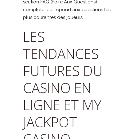
section FAQ (Foire Aux Questions)
complète, qui répond aux questions les
plus courantes des joueurs.
LES
TENDANCES
FUTURES DU
CASINO EN
LIGNE ET MY
JACKPOT
CASINO