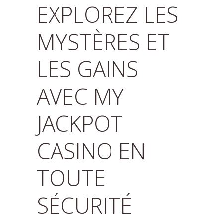
EXPLOREZ LES
MYSTÈRES ET
LES GAINS
AVEC MY
JACKPOT
CASINO EN
TOUTE
SÉCURITÉ