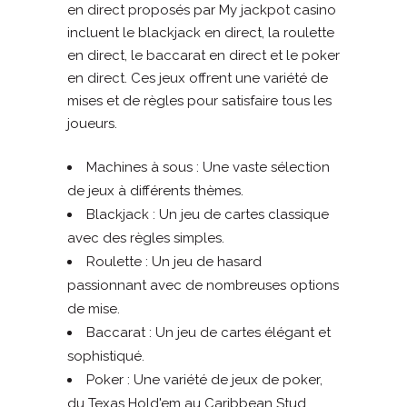
en direct proposés par My jackpot casino
incluent le blackjack en direct, la roulette
en direct, le baccarat en direct et le poker
en direct. Ces jeux offrent une variété de
mises et de règles pour satisfaire tous les
joueurs.
Machines à sous : Une vaste sélection
de jeux à différents thèmes.
Blackjack : Un jeu de cartes classique
avec des règles simples.
Roulette : Un jeu de hasard
passionnant avec de nombreuses options
de mise.
Baccarat : Un jeu de cartes élégant et
sophistiqué.
Poker : Une variété de jeux de poker,
du Texas Hold'em au Caribbean Stud.