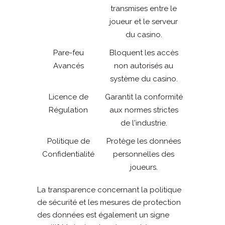
transmises entre le
joueur et le serveur
du casino.
Pare-feu
Bloquent les accès
Avancés
non autorisés au
système du casino.
Licence de
Garantit la conformité
Régulation
aux normes strictes
de l'industrie.
Politique de
Protège les données
Confidentialité
personnelles des
joueurs.
La transparence concernant la politique
de sécurité et les mesures de protection
des données est également un signe