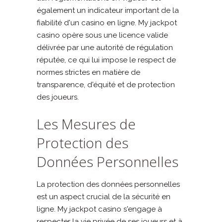
également un indicateur important de la
fiabilité d'un casino en ligne. My jackpot
casino opère sous une licence valide
délivrée par une autorité de régulation
réputée, ce qui lui impose le respect de
normes strictes en matière de
transparence, d'équité et de protection
des joueurs.
Les Mesures de
Protection des
Données Personnelles
La protection des données personnelles
est un aspect crucial de la sécurité en
ligne. My jackpot casino s'engage à
respecter la vie privée de ses joueurs et à