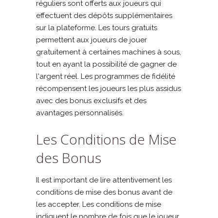
réguliers sont offerts aux joueurs qui
effectuent des dépôts supplémentaires
sur la plateforme. Les tours gratuits
permettent aux joueurs de jouer
gratuitement à certaines machines à sous,
tout en ayant la possibilité de gagner de
l'argent réel. Les programmes de fidélité
récompensent les joueurs les plus assidus
avec des bonus exclusifs et des
avantages personnalisés.
Les Conditions de Mise
des Bonus
Il est important de lire attentivement les
conditions de mise des bonus avant de
les accepter. Les conditions de mise
indiquent le nombre de fois que le joueur