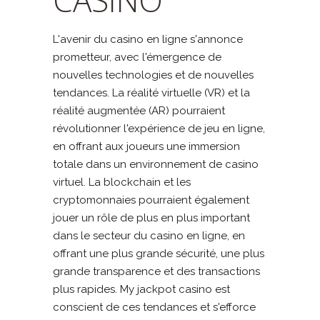
L'avenir du casino en ligne s'annonce
prometteur, avec l'émergence de
nouvelles technologies et de nouvelles
tendances. La réalité virtuelle (VR) et la
réalité augmentée (AR) pourraient
révolutionner l'expérience de jeu en ligne,
en offrant aux joueurs une immersion
totale dans un environnement de casino
virtuel. La blockchain et les
cryptomonnaies pourraient également
jouer un rôle de plus en plus important
dans le secteur du casino en ligne, en
offrant une plus grande sécurité, une plus
grande transparence et des transactions
plus rapides. My jackpot casino est
conscient de ces tendances et s'efforce