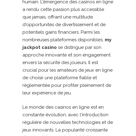
humain. L'émergence des casinos en ligne
a rendu cette passion plus accessible
que jamais, offrant une multitude
d'opportunités de divertissement et de
potentiels gains financiers. Parmi les
nombreuses plateformes disponibles,
my
jackpot casino
se distingue par son
approche innovante et son engagement
envers la sécurité des joueurs. Il est
crucial pour les amateurs de jeux en ligne
de choisir une plateforme fiable et
réglementée pour profiter pleinement de
leur expérience de jeu.
Le monde des casinos en ligne est en
constante évolution, avec l'introduction
régulière de nouvelles technologies et de
jeux innovants. La popularité croissante