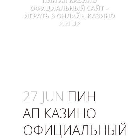
ПИН АП КАЗИНО
ОФИЦИАЛЬНЫЙ САЙТ –
ИГРАТЬ В ОНЛАЙН КАЗИНО
PIN UP
27 JUN
ПИН
АП КАЗИНО
ОФИЦИАЛЬНЫЙ