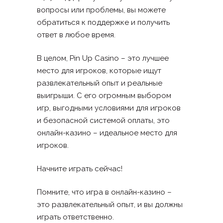
вопросы или проблемы, вы можете
обратиться к поддержке и получить
ответ в любое время.
В целом, Pin Up Casino – это лучшее
место для игроков, которые ищут
развлекательный опыт и реальные
выигрыши. С его огромным выбором
игр, выгодными условиями для игроков
и безопасной системой оплаты, это
онлайн-казино – идеальное место для
игроков.
Начните играть сейчас!
Помните, что игра в онлайн-казино –
это развлекательный опыт, и вы должны
играть ответственно.