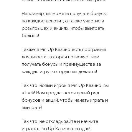
Например, вы можете получать бонусы
на каждое депозит, а также участие в
розыгрышах и акциях, чтобы выиграть
больше!
Также, в Pin Up Казино есть программа
лояльности, которая позволяет вам
получать бонусы и преимущества за
каждую игру, которую вы делаете!
Так что, новый игрок в Pin Up Казино, вы
в luck! Вам предлагается целый ряд
бонусов и акций, чтобы начать играть и
выиграть!
Так что, не откладывайте и начните
играть в Pin Up Казино сегодня!