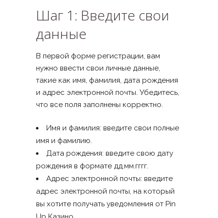
Шаг 1: Введите свои
данные
В первой форме регистрации, вам
нужно ввести свои личные данные,
такие как имя, фамилия, дата рождения
и адрес электронной почты. Убедитесь,
что все поля заполнены корректно.
Имя и фамилия: введите свои полные
имя и фамилию.
Дата рождения: введите свою дату
рождения в формате дд.мм.гггг.
Адрес электронной почты: введите
адрес электронной почты, на который
вы хотите получать уведомления от Pin
Up Казино.