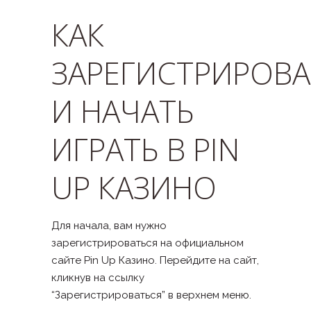
КАК
ЗАРЕГИСТРИРОВА
И НАЧАТЬ
ИГРАТЬ В PIN
UP КАЗИНО
Для начала, вам нужно
зарегистрироваться на официальном
сайте Pin Up Казино. Перейдите на сайт,
кликнув на ссылку
“Зарегистрироваться” в верхнем меню.