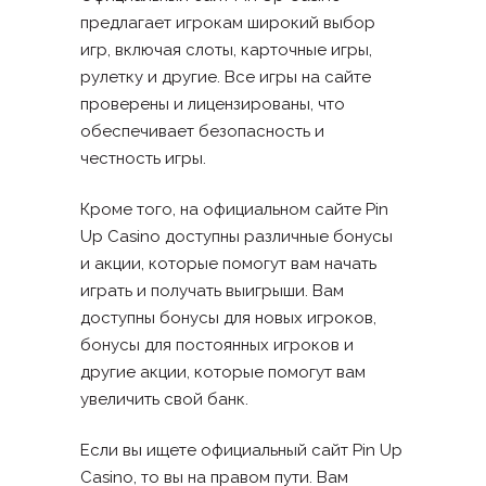
предлагает игрокам широкий выбор
игр, включая слоты, карточные игры,
рулетку и другие. Все игры на сайте
проверены и лицензированы, что
обеспечивает безопасность и
честность игры.
Кроме того, на официальном сайте Pin
Up Casino доступны различные бонусы
и акции, которые помогут вам начать
играть и получать выигрыши. Вам
доступны бонусы для новых игроков,
бонусы для постоянных игроков и
другие акции, которые помогут вам
увеличить свой банк.
Если вы ищете официальный сайт Pin Up
Casino, то вы на правом пути. Вам