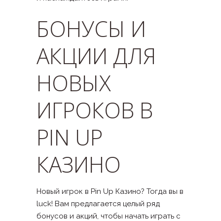
БОНУСЫ И
АКЦИИ ДЛЯ
НОВЫХ
ИГРОКОВ В
PIN UP
КАЗИНО
Новый игрок в Pin Up Казино? Тогда вы в
luck! Вам предлагается целый ряд
бонусов и акций, чтобы начать играть с