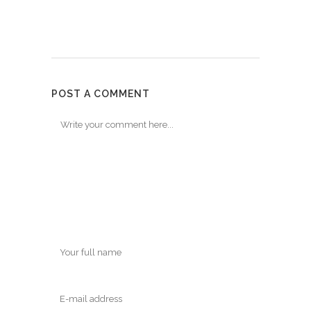
POST A COMMENT