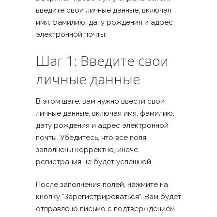
введите свои личные данные, включая
имя, фамилию, дату рождения и адрес
электронной почты.
Шаг 1: Введите свои
личные данные
В этом шаге, вам нужно ввести свои
личные данные, включая имя, фамилию,
дату рождения и адрес электронной
почты. Убедитесь, что все поля
заполнены корректно, иначе
регистрация не будет успешной.
После заполнения полей, нажмите на
кнопку “Зарегистрироваться”. Вам будет
отправлено письмо с подтверждением