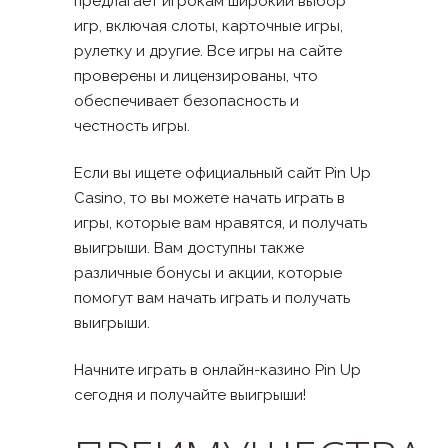
предлагает игрокам широкий выбор
игр, включая слоты, карточные игры,
рулетку и другие. Все игры на сайте
проверены и лицензированы, что
обеспечивает безопасность и
честность игры.
Если вы ищете официальный сайт Pin Up
Casino, то вы можете начать играть в
игры, которые вам нравятся, и получать
выигрыши. Вам доступны также
различные бонусы и акции, которые
помогут вам начать играть и получать
выигрыши.
Начните играть в онлайн-казино Pin Up
сегодня и получайте выигрыши!