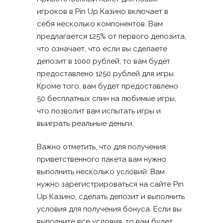
игроков в Pin Up Казино включает в
себя несколько компонентов. Вам
предлагается 125% от первого депозита,
что означает, что если вы сделаете
депозит в 1000 рублей, то вам будет
предоставлено 1250 рублей для игры.
Кроме того, вам будет предоставлено
50 бесплатных спин на любимые игры,
что позволит вам испытать игры и
выиграть реальные деньги.
Важно отметить, что для получения
приветственного пакета вам нужно
выполнить несколько условий. Вам
нужно зарегистрироваться на сайте Pin
Up Казино, сделать депозит и выполнить
условия для получения бонуса. Если вы
выполните все условия, то вам будет