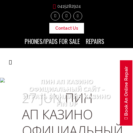
0415282924
Contact Us
PHONES/IPADS FOR SALE
REPAIRS
Book An Online Repair
ПИН АП КАЗИНО
ОФИЦИАЛЬНЫЙ САЙТ –
27 JUN
ПИН
ИГРАТЬ В ОНЛАЙН КАЗИНО
PIN UP
АП КАЗИНО
ОФИЦИАЛЬНЫЙ