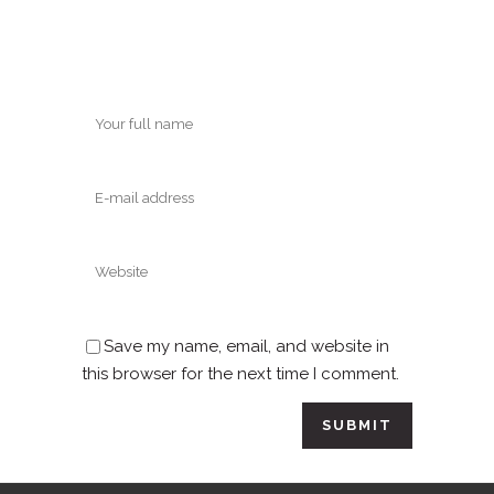
Save my name, email, and website in
this browser for the next time I comment.