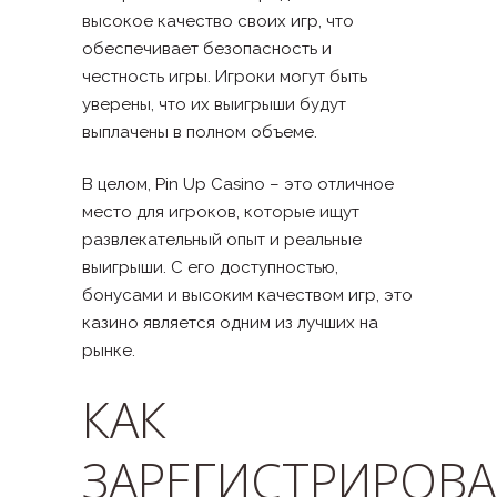
высокое качество своих игр, что
обеспечивает безопасность и
честность игры. Игроки могут быть
уверены, что их выигрыши будут
выплачены в полном объеме.
В целом, Pin Up Casino – это отличное
место для игроков, которые ищут
развлекательный опыт и реальные
выигрыши. С его доступностью,
бонусами и высоким качеством игр, это
казино является одним из лучших на
рынке.
КАК
ЗАРЕГИСТРИРОВА