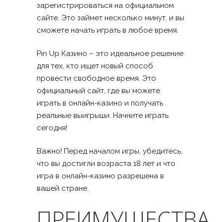
зарегистрироваться на официальном
сайте. Это займет несколько минут, и вы
сможете начать играть в любое время.
Pin Up Казино – это идеальное решение
для тех, кто ищет новый способ
провести свободное время. Это
официальный сайт, где вы можете
играть в онлайн-казино и получать
реальные выигрыши. Начните играть
сегодня!
Важно! Перед началом игры, убедитесь,
что вы достигли возраста 18 лет и что
игра в онлайн-казино разрешена в
вашей стране.
ПРЕИМУЩЕСТВА