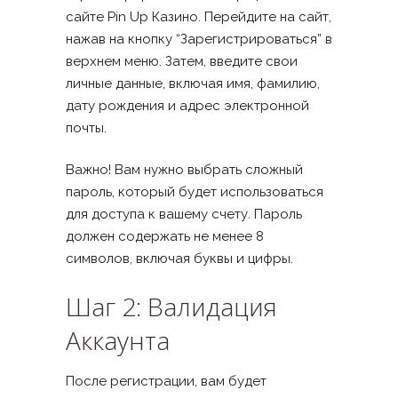
сайте Pin Up Казино. Перейдите на сайт,
нажав на кнопку “Зарегистрироваться” в
верхнем меню. Затем, введите свои
личные данные, включая имя, фамилию,
дату рождения и адрес электронной
почты.
Важно! Вам нужно выбрать сложный
пароль, который будет использоваться
для доступа к вашему счету. Пароль
должен содержать не менее 8
символов, включая буквы и цифры.
Шаг 2: Валидация
Аккаунта
После регистрации, вам будет