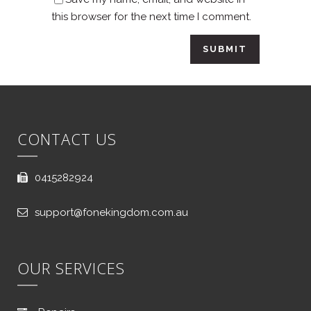
this browser for the next time I comment.
CONTACT US
0415282924
support@fonekingdom.com.au
OUR SERVICES