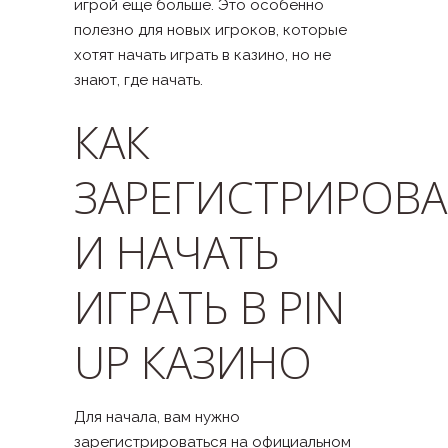
игрой еще больше. Это особенно
полезно для новых игроков, которые
хотят начать играть в казино, но не
знают, где начать.
КАК
ЗАРЕГИСТРИРОВА
И НАЧАТЬ
ИГРАТЬ В PIN
UP КАЗИНО
Для начала, вам нужно
зарегистрироваться на официальном