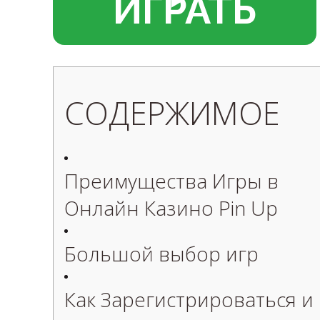
ИГРАТЬ
СОДЕРЖИМОЕ
Преимущества Игры в
Онлайн Казино Pin Up
Большой выбор игр
Как Зарегистрироваться и