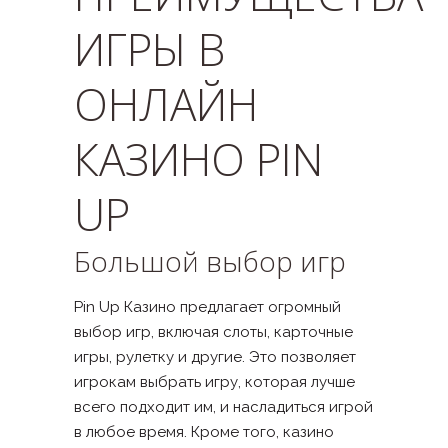
ИГРЫ В
ОНЛАЙН
КАЗИНО PIN
UP
Большой выбор игр
Pin Up Казино предлагает огромный
выбор игр, включая слоты, карточные
игры, рулетку и другие. Это позволяет
игрокам выбрать игру, которая лучше
всего подходит им, и насладиться игрой
в любое время. Кроме того, казино