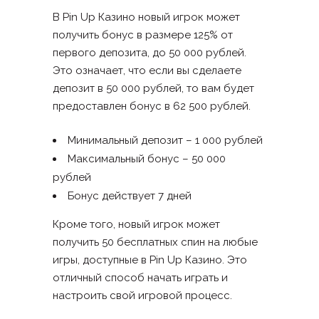
В Pin Up Казино новый игрок может
получить бонус в размере 125% от
первого депозита, до 50 000 рублей.
Это означает, что если вы сделаете
депозит в 50 000 рублей, то вам будет
предоставлен бонус в 62 500 рублей.
Минимальный депозит – 1 000 рублей
Максимальный бонус – 50 000
рублей
Бонус действует 7 дней
Кроме того, новый игрок может
получить 50 бесплатных спин на любые
игры, доступные в Pin Up Казино. Это
отличный способ начать играть и
настроить свой игровой процесс.