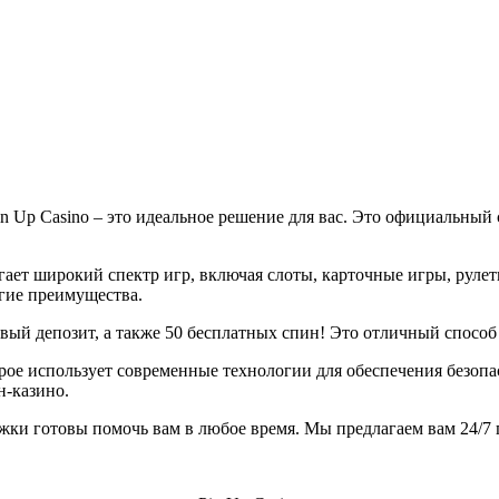
in Up Casino – это идеальное решение для вас. Это официальный 
агает широкий спектр игр, включая слоты, карточные игры, руле
гие преимущества.
вый депозит, а также 50 бесплатных спин! Это отличный способ 
оторое использует современные технологии для обеспечения без
н-казино.
жки готовы помочь вам в любое время. Мы предлагаем вам 24/7 