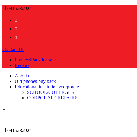
0415282924
Contact Us
Phones/iPads for sale
Repairs
About us
Old phones buy back
Educational institutions/corporate
SCHOOL/COLLEGES
CORPORATE REPAIRS
0415282924