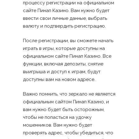
процессу регистрации на официальном
сайте Пинап Казино. Вам нужно будет
ввести свои личные данные, выбрать
валюту и подтвердить регистрацию.
После регистрации, вы сможете начать
играть в игры, которые доступны на
официальном сайте Пинап Казино. Все
функции, включая депозиты, снятие
выигрыша и доступ к играм, будут
доступны вам на новом адресе.
Важно помнить, что зеркало не является
официальным сайтом Пинап Казино, и
вам нужно будет быть осторожным,
чтобы не попасться на удочку
мошенников. Вам нужно будет
проверять адрес, чтобы убедиться, что