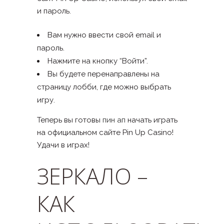
и пароль.
Вам нужно ввести свой email и
пароль.
Нажмите на кнопку “Войти”.
Вы будете перенаправлены на
страницу лобби, где можно выбрать
игру.
Теперь вы готовы
пин ап
начать играть
на официальном сайте Pin Up Casino!
Удачи в играх!
ЗЕРКАЛО –
КАК