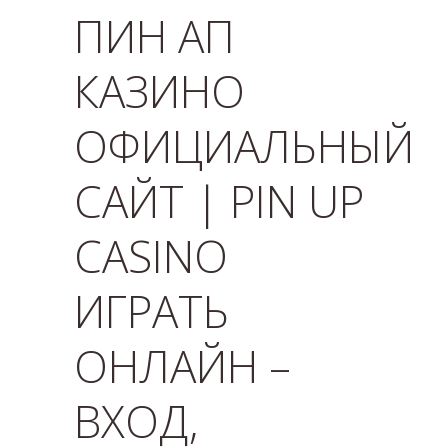
ПИН АП
КАЗИНО
ОФИЦИАЛЬНЫЙ
САЙТ | PIN UP
CASINO
ИГРАТЬ
ОНЛАЙН –
ВХОД,