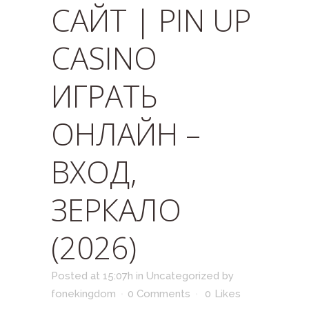
САЙТ | PIN UP
CASINO
ИГРАТЬ
ОНЛАЙН –
ВХОД,
ЗЕРКАЛО
(2026)
Posted at 15:07h
in
Uncategorized
by
fonekingdom
0 Comments
0
Likes