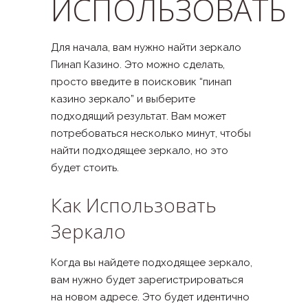
ИСПОЛЬЗОВАТЬ
Для начала, вам нужно найти зеркало
Пинап Казино. Это можно сделать,
просто введите в поисковик “пинап
казино зеркало” и выберите
подходящий результат. Вам может
потребоваться несколько минут, чтобы
найти подходящее зеркало, но это
будет стоить.
Как Использовать
Зеркало
Когда вы найдете подходящее зеркало,
вам нужно будет зарегистрироваться
на новом адресе. Это будет идентично