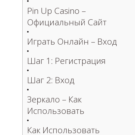
Pin Up Casino –
Официальный Сайт
Играть Онлайн – Вход
Шаг 1: Регистрация
Шаг 2: Вход
Зеркало – Как
Использовать
Как Использовать