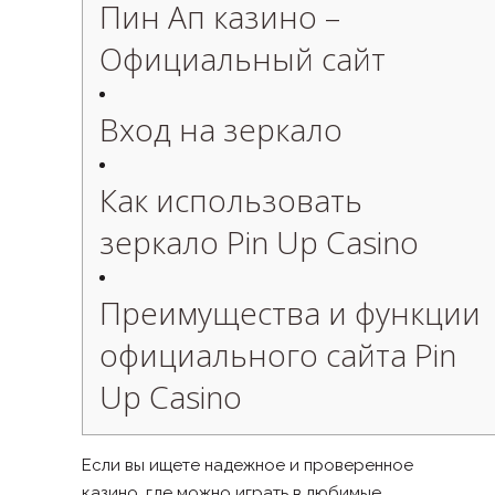
Пин Ап казино –
Официальный сайт
Вход на зеркало
Как использовать
зеркало Pin Up Casino
Преимущества и функции
официального сайта Pin
Up Casino
Если вы ищете надежное и проверенное
казино, где можно играть в любимые