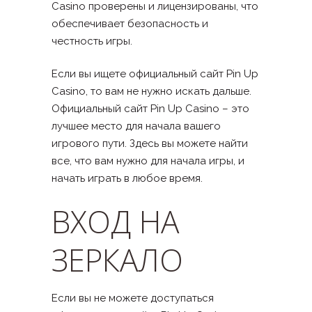
Casino проверены и лицензированы, что
обеспечивает безопасность и
честность игры.
Если вы ищете официальный сайт Pin Up
Casino, то вам не нужно искать дальше.
Официальный сайт Pin Up Casino – это
лучшее место для начала вашего
игрового пути. Здесь вы можете найти
все, что вам нужно для начала игры, и
начать играть в любое время.
ВХОД НА
ЗЕРКАЛО
Если вы не можете доступаться