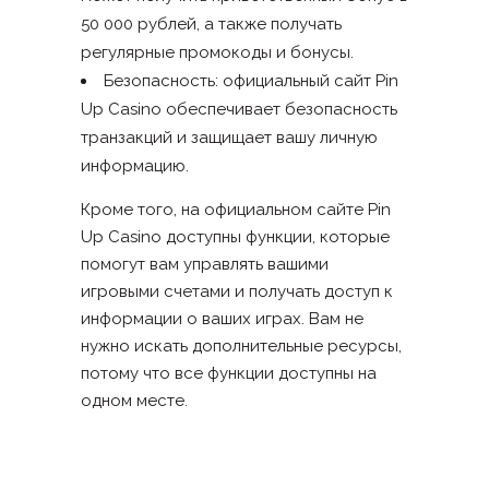
50 000 рублей, а также получать
регулярные промокоды и бонусы.
Безопасность: официальный сайт Pin
Up Casino обеспечивает безопасность
транзакций и защищает вашу личную
информацию.
Кроме того, на официальном сайте Pin
Up Casino доступны функции, которые
помогут вам управлять вашими
игровыми счетами и получать доступ к
информации о ваших играх. Вам не
нужно искать дополнительные ресурсы,
потому что все функции доступны на
одном месте.