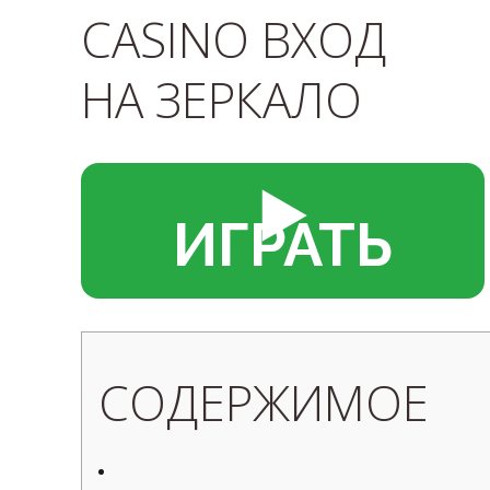
CASINO ВХОД
НА ЗЕРКАЛО
▶️
ИГРАТЬ
СОДЕРЖИМОЕ