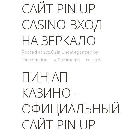
САЙТ PIN UP
CASINO ВХОД
НА ЗЕРКАЛО
Posted at 20:18h
in
Uncategorized
by
fonekingdom
0 Comments
0
Likes
ПИН АП
КАЗИНО –
ОФИЦИАЛЬНЫЙ
САЙТ PIN UP