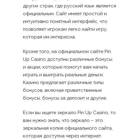
других стран, где русский язык является
официальным. Сайт имеет простой и
интуитивно понятный интерфейс, что
позволяет игрокам легко найти игру,
которая им интересна.
Кроме того, на официальном сайте Pin
Up Casino доступны различные бонусы
и акции, которые помогут вам начать
играть и выиграть реальные деньги.
Казино предлагает различные типы
бонусов, включая приветственные
бонусы, бонусы за депозит и другие.
Если вы ищете зеркало Pin Up Casino, то
вам нужно знать, что зеркало – это
зеркальная копия официального сайта,
которая доступна через интернет.