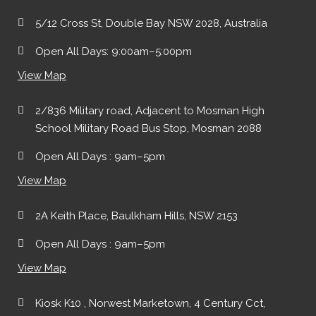
5/12 Cross St, Double Bay NSW 2028, Australia
Open All Days: 9:00am–5:00pm
View Map
2/836 Military road, Adjacent to Mosman High
School Military Road Bus Stop, Mosman 2088
Open All Days : 9am–5pm
View Map
2A Keith Place, Baulkham Hills, NSW 2153
Open All Days : 9am–5pm
View Map
Kiosk K10 , Norwest Marketown, 4 Century Cct,