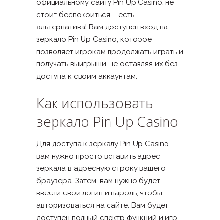
официальному сайту Pin Up Casino, не
стоит беспокоиться – есть
альтернатива! Вам доступен вход на
зеркало Pin Up Casino, которое
позволяет игрокам продолжать играть и
получать выигрыши, не оставляя их без
доступа к своим аккаунтам.
Как использовать
зеркало Pin Up Casino
Для доступа к зеркалу Pin Up Casino
вам нужно просто вставить адрес
зеркала в адресную строку вашего
браузера. Затем, вам нужно будет
ввести свои логин и пароль, чтобы
авторизоваться на сайте. Вам будет
доступен полный спектр функций и игр,