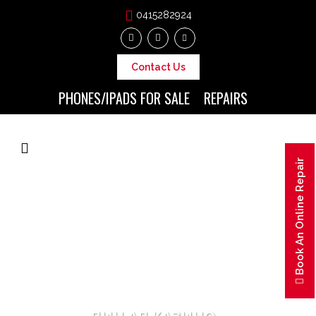
0415282924
Contact Us
PHONES/IPADS FOR SALE
REPAIRS
Book An Online Repair