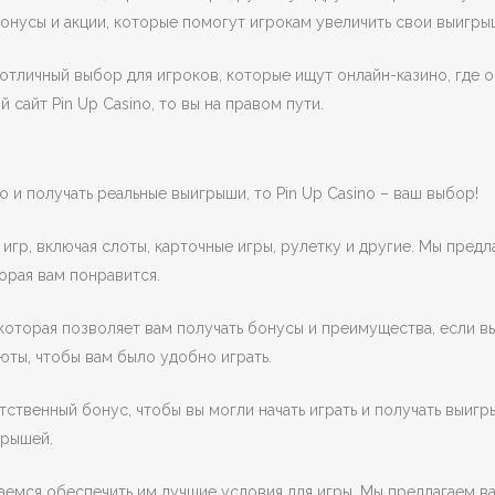
бонусы и акции, которые помогут игрокам увеличить свои выигры
 отличный выбор для игроков, которые ищут онлайн-казино, где 
сайт Pin Up Casino, то вы на правом пути.
о и получать реальные выигрыши, то Pin Up Casino – ваш выбор!
0 игр, включая слоты, карточные игры, рулетку и другие. Мы пре
торая вам понравится.
 которая позволяет вам получать бонусы и преимущества, если в
юты, чтобы вам было удобно играть.
тственный бонус, чтобы вы могли начать играть и получать выиг
грышей.
раемся обеспечить им лучшие условия для игры. Мы предлагаем 