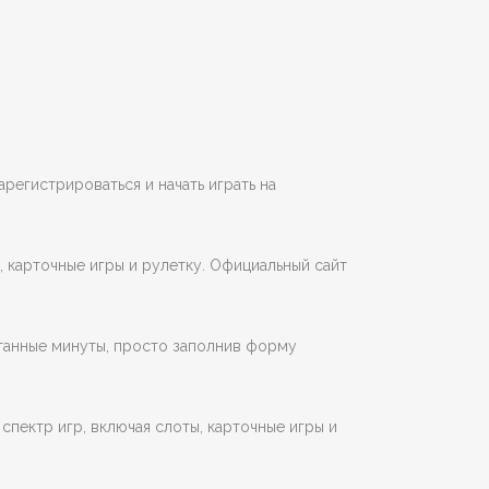
арегистрироваться и начать играть на
, карточные игры и рулетку. Официальный сайт
итанные минуты, просто заполнив форму
спектр игр, включая слоты, карточные игры и