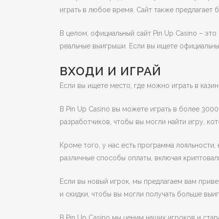
играть в любое время. Сайт также предлагает 
В целом, официальный сайт Pin Up Casino – это
реальные выигрыши. Если вы ищете официальный 
ВХОДИ И ИГРАЙ
Если вы ищете место, где можно играть в казин
В Pin Up Casino вы можете играть в более 300
разработчиков, чтобы вы могли найти игру, ко
Кроме того, у нас есть программа лояльности,
различные способы оплаты, включая криптовал
Если вы новый игрок, мы предлагаем вам приве
и скидки, чтобы вы могли получать больше выи
В Pin Up Casino мы ценим наших игроков и ста