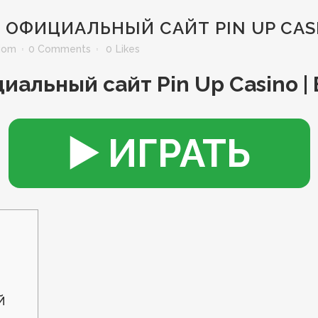
 ОФИЦИАЛЬНЫЙ САЙТ PIN UP CASI
dom
0 Comments
0
Likes
иальный сайт Pin Up Casino |
▶️ ИГРАТЬ
Й