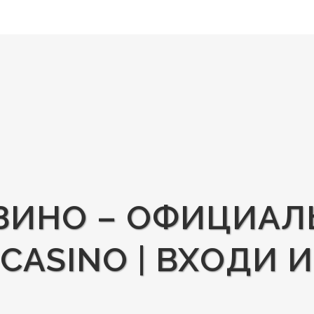
iPHONE
iPADS
SAMSUNG
АЗИНО – ОФИЦИАЛ
 CASINO | ВХОДИ 