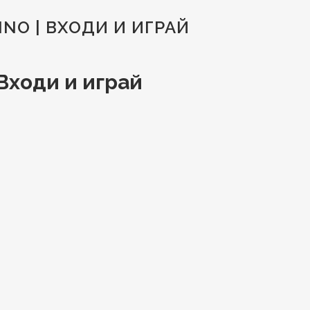
NO | ВХОДИ И ИГРАЙ
 Входи и играй