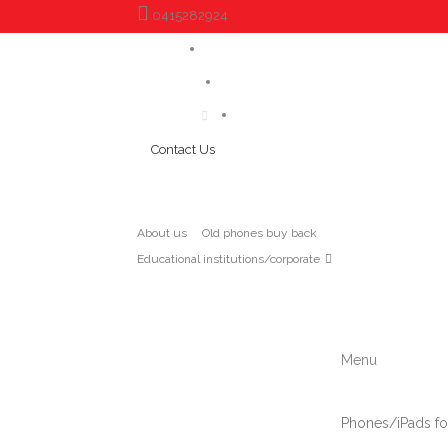
0415282924
Contact Us
About us
Old phones buy back
Educational institutions/corporate
Menu
Phones/iPads fo