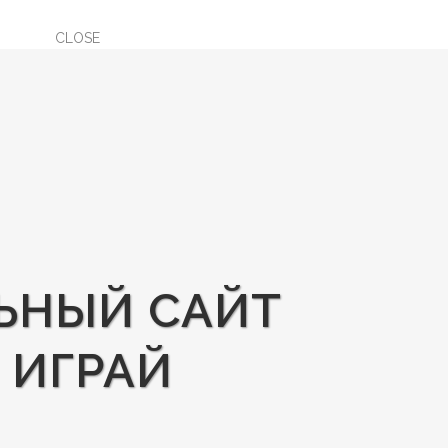
CLOSE
OTHERS
ЬНЫЙ САЙТ
И ИГРАЙ