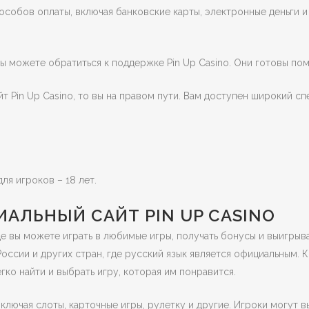
пособов оплаты, включая банковские карты, электронные деньги 
ы можете обратиться к поддержке Pin Up Casino. Они готовы пом
 Pin Up Casino, то вы на правом пути. Вам доступен широкий спе
ля игроков – 18 лет.
ИАЛЬНЫЙ САЙТ PIN UP CASINO
где вы можете играть в любимые игры, получать бонусы и выигрыв
России и других стран, где русский язык является официальным. 
гко найти и выбрать игру, которая им понравится.
включая слоты, карточные игры, рулетку и другие. Игроки могут в