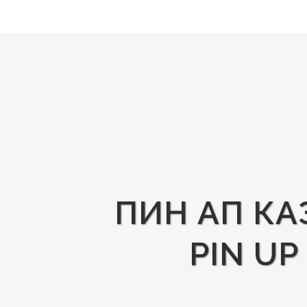
ПИН АП К
PIN UP