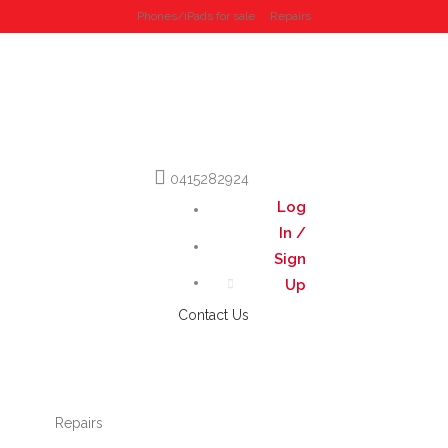
Phones/iPads for sale
Repairs
0415282924
Log
In /
Sign
Up
Contact Us
Repairs