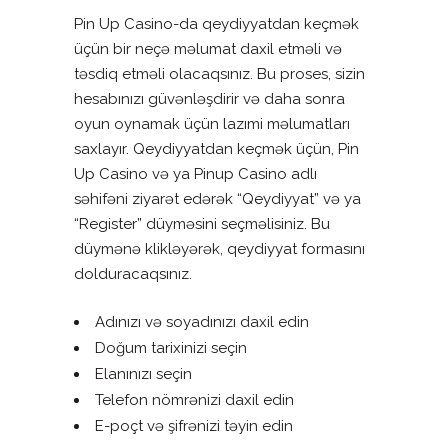
Pin Up Casino-da qeydiyyatdan keçmək
üçün bir neçə məlumat daxil etməli və
təsdiq etməli olacaqsınız. Bu proses, sizin
hesabınızı güvənləşdirir və daha sonra
oyun oynamak üçün lazımi məlumatları
saxlayır. Qeydiyyatdan keçmək üçün, Pin
Up Casino və ya Pinup Casino adlı
səhifəni ziyarət edərək “Qeydiyyat” və ya
“Register” düyməsini seçməlisiniz. Bu
düymənə klikləyərək, qeydiyyat formasını
dolduracaqsınız.
Adınızı və soyadınızı daxil edin
Doğum tarixinizi seçin
Elanınızı seçin
Telefon nömrənizi daxil edin
E-poçt və şifrənizi təyin edin