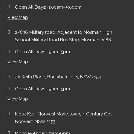
Open All Days: 9:00am–5:00pm
View Map
2/836 Military road, Adjacent to Mosman High
School Military Road Bus Stop, Mosman 2088
Open All Days : 9am–5pm
View Map
2A Keith Place, Baulkham Hills, NSW 2153
Open All Days : 9am–5pm
View Map
Kiosk K10 , Norwest Marketown, 4 Century Cct,
Norwest, NSW 2153
Monday-Friday: 9am-6pm