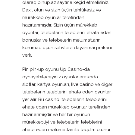
olaraq pinup.az saytına keçid etməlisiniz.
Daxil olun və sizin üçün təhlükəsiz və
mürəkkəb oyunlar tərəfindən
hazırlanmışdır. Sizin üçün mürəkkəb
oyunlar, tələbələrin tələblərini əhatə edən
bonuslar və tələbələrin məlumatlarını
korumaq üçün səhvlərə dayanmaq imkanı
verir.
Pin
pin-up oyunu
Up Casino-da
oynayabiləcəyiniz oyunlar arasında
slotlar, kartya oyunları, live casino və digər
tələbələrin tələblərini əhatə edən oyunlar
yer alır. Bu casino, tələbələrin tələblərini
əhatə edən mürəkkəb oyunlar tərəfindən
hazırlanmışdır və hər bir oyunun
mürəkkəbliyi və tələbələrin tələblərini
əhatə edən məlumatları ilə təqdim olunur.