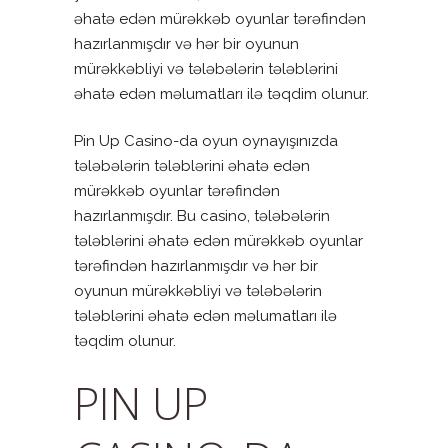
əhatə edən mürəkkəb oyunlar tərəfindən
hazırlanmışdır və hər bir oyunun
mürəkkəbliyi və tələbələrin tələblərini
əhatə edən məlumatları ilə təqdim olunur.
Pin Up Casino-da oyun oynayışınızda
tələbələrin tələblərini əhatə edən
mürəkkəb oyunlar tərəfindən
hazırlanmışdır. Bu casino, tələbələrin
tələblərini əhatə edən mürəkkəb oyunlar
tərəfindən hazırlanmışdır və hər bir
oyunun mürəkkəbliyi və tələbələrin
tələblərini əhatə edən məlumatları ilə
təqdim olunur.
PIN UP