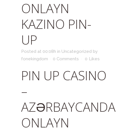
ONLAYN
KAZINO PIN-
UP
Posted at 00:08h
in
Uncategorized
by
fonekingdom
0 Comments
0
Likes
PIN UP CASINO
–
AZƏRBAYCANDA
ONLAYN