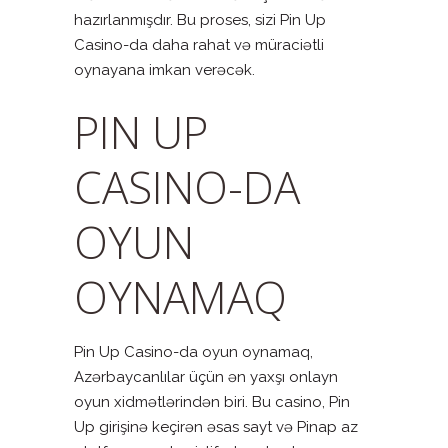
hazırlanmışdır. Bu proses, sizi Pin Up
Casino-da daha rahat və müraciətli
oynayana imkan verəcək.
PIN UP
CASINO-DA
OYUN
OYNAMAQ
Pin Up Casino-da oyun oynamaq,
Azərbaycanlılar üçün ən yaxşı onlayn
oyun xidmətlərindən biri. Bu casino, Pin
Up girişinə keçirən əsas sayt və Pinap az