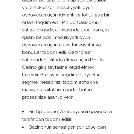
və təhlükəsizdir, məsuliyyətli oyun
oynayıcıları üçün idmanlı və təhlükəsiz bir
ortam təqdim edir. Pin Up Casino-nun
sahəsi genişdir, cümləsində 1000-dən çox
qazini barədə, məsuliyyətli oyun
oynayıcıları üçün əlavə funksiyalar və
bonuslar təqdim edir. Qazinonun
sahəsindən istifadə etmək üçün Pin Up
Casino giriş sayfasına keçid etmək
lazımdır. Bu saytın keçidində, oyunları
seçmək, hesabınızı təqdim etmək və
maliyyə təşkilatınıza qədər bütün
prosesinizə asanlıq verir.
Pin Up Casino, Azərbaycanlı qazinolara
tərəfindən təqdim edilir.
Qazinonun sahəsi genişdir, 1000-dən