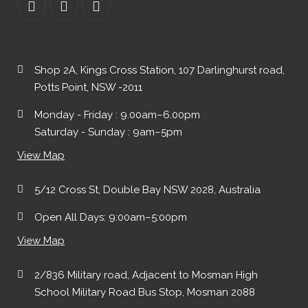
Shop 2A, Kings Cross Station, 107 Darlinghurst road,
Potts Point, NSW -2011
Monday - Friday : 9.00am–6.00pm
Saturday - Sunday : 9am–5pm
View Map
5/12 Cross St, Double Bay NSW 2028, Australia
Open All Days: 9:00am–5:00pm
View Map
2/836 Military road, Adjacent to Mosman High
School Military Road Bus Stop, Mosman 2088