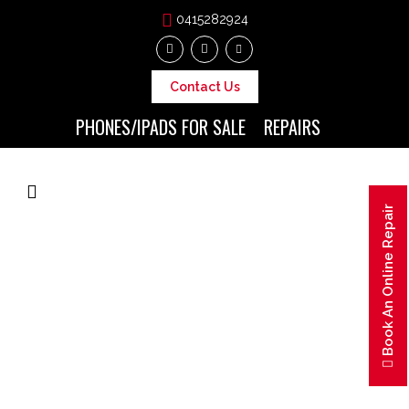
0415282924
Contact Us
PHONES/IPADS FOR SALE
REPAIRS
Book An Online Repair