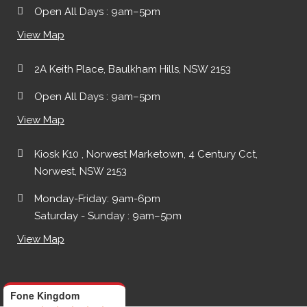
Open All Days : 9am–5pm
View Map
2A Keith Place, Baulkham Hills, NSW 2153
Open All Days : 9am–5pm
View Map
Kiosk K10 , Norwest Marketown, 4 Century Cct,
Norwest, NSW 2153
Monday-Friday: 9am-6pm
Saturday - Sunday : 9am–5pm
View Map
Fone Kingdom