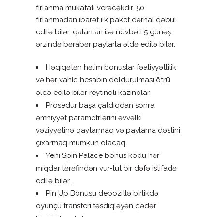
fırlanma mükafatı verəcəkdir. 50
fırlanmadan ibarət ilk paket dərhal qəbul
edilə bilər, qalanları isə növbəti 5 günəş
ərzində bərabər paylarla əldə edilə bilər.
Həqiqətən həlim bonuslar fəaliyyətlilik
və hər vahid hesabın doldurulması ötrü
əldə edilə bilər reytinqli kazinolar.
Prosedur başa çatdıqdan sonra
əmniyyət parametrlərini əvvəlki
vəziyyətinə qaytarmaq və paylama dəstini
çıxarmaq mümkün olacaq.
Yeni Spin Palace bonus kodu hər
miqdar tərəfindən vur-tut bir dəfə istifadə
edilə bilər.
Pin Up Bonusu depozitlə birlikdə
oyunçu transferi təsdiqləyən qədər