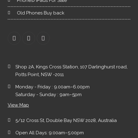
Phones/iPads For Sale
Old Phones Buy back
Shop 2A, Kings Cross Station, 107 Darlinghurst road,
Potts Point, NSW -2011
Monday - Friday : 9.00am–6.00pm
Saturday - Sunday : 9am–5pm
View Map
5/12 Cross St, Double Bay NSW 2028, Australia
Open All Days: 9:00am–5:00pm