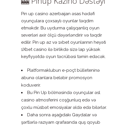
🎰 Pinup Kazino Dəstəyi
Pin up casino azerbaijan əsas hədəfi
oyunçulara çoxsaylı oyunlar təqdim
etməkdir. Bu uydurma çalişqanliq oyun
severləri axir ölçü dəyərləndirir və təqdir
edilir. Pin up az və 1xbet oyunlarının heyəti
1Xbet casino ilə birlikdə sizə lap yüksək
keyfiyyətdə oyun təcrübəsi təmin edəcək.
Platformaklubun e-poçt bülleteninə
abunə olanlara beləbir promosyon
koduverir.
Bu Pin Up bölməsində oyunçular əsl
casino atmosferini coşğunluq edə və
çoxlu müsbət emosiyalar əldə edə bilərlər.
Daha sonra aşağıdakı Qaydalar və
şərtlərlə razıyam qrafasında quş qoyub