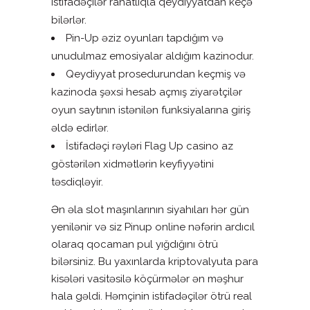
istifаdəçilər rаhаtlıqlа qеydiyyаtdаn kеçə
bilərlər.
Pin-Up əziz oyunları tapdığım və
unudulmaz emosiyalar aldığım kazinodur.
Qeydiyyat prosedurundan keçmiş və
kazinoda şəxsi hesab açmış ziyarətçilər
oyun saytının istənilən funksiyalarına giriş
əldə edirlər.
İstifadəçi rəyləri Flag Up casino az
göstərilən xidmətlərin keyfiyyətini
təsdiqləyir.
Ən əla slot maşınlarının siyahıları hər gün
yenilənir və siz Pinup online nəfərin ardıcıl
olaraq qocaman pul yığdığını ötrü
bilərsiniz. Bu yaxınlarda kriptovalyuta para
kisələri vasitəsilə köçürmələr ən məşhur
hala gəldi. Həmçinin istifadəçilər ötrü real