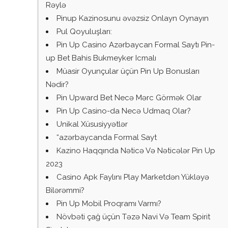
Rəylə
Pinup Kazinosunu əvəzsiz Onlayn Oynayın
Pul Qoyuluşları:
Pin Up Casino Azərbaycan Formal Saytı Pin-
up Bet Bahis Bukmeyker Icmalı
Müasir Oyunçular üçün Pin Up Bonusları
Nədir?
Pin Upward Bet Necə Mərc Görmək Olar
Pin Up Casino-da Necə Udmaq Olar?
Unikal Xüsusiyyətlər
“azərbaycanda Formal Sayt
Kazino Haqqında Nəticə Və Nəticələr Pin Up
2023
Casino Apk Faylını Play Marketdən Yükləyə
Bilərəmmi?
Pin Up Mobil Proqramı Varmı?
Növbəti çağ üçün Təzə Navi Və Team Spirit