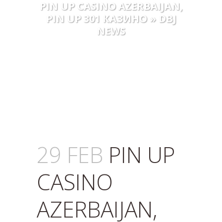
PIN UP CASINO AZERBAIJAN,
PIN UP 301 КАЗИНО » DBJ
NEWS
29 FEB
PIN UP
CASINO
AZERBAIJAN,