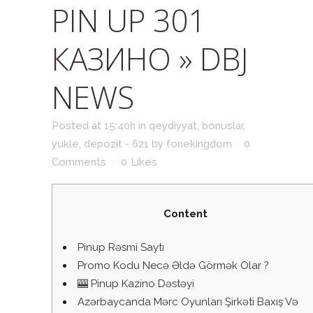
PIN UP 301
КАЗИНО » DBJ
NEWS
Posted at 15:40h
in
qeydiyyat, bonuslar,
yukle, depozit - 621
by
fonekingdom
0
Comments
0
Likes
Content
Pinup Rəsmi Saytı
Promo Kodu Necə Əldə Görmək Olar ?
🎰 Pinup Kazino Dəstəyi
Azərbaycanda Mərc Oyunları Şirkəti Baxış Və