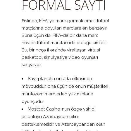
FORMAL SAYTI
Əslində, FİFA-ya mərc görmək əməli futbol
matçlarına qoyulan mərclərə ən bənzəyir.
Buna üçün də, FİFA-da bir daha mərc
növləri futbol mərclərində olduğu kimidir.
Bu, bir neçə il ərzində virallaşan virtual
basketbol simulyasiya video oyunları
seriyasıdır.
Sayt planetin onlarla ölkəsində
mövcuddur, ona üçün də onun müştəriləri
müntəzəm mərc edən yüz minlərlə
oyunçudur.
Mоstbеt Саsinо-nun özgə vahid
üstünlüyü Аzərbаyсаn dilini
dəstəkləməsidir və Аzərbаyсаndаn оlаn