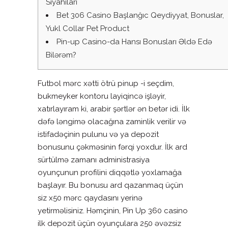
Siyahıları
Bet 306 Casino Başlanğıc Qeydiyyat, Bonuslar,
Yukl Collar Pet Product
Pin-up Casino-da Hansı Bonusları Əldə Edə
Bilərəm?
Futbol mərc xətti ötrü pinup -i seçdim,
bukmeyker kontoru layiqincə işləyir,
xatırlayıram ki, arabir şərtlər ən betər idi. İlk
dəfə ləngimə olacağına zaminlik verilir və
istifadəçinin pulunu və ya depozit
bonusunu çəkməsinin fərqi yoxdur. İlk ard
sürtülmə zamanı administrasiya
oyunçunun profilini diqqətlə yoxlamağa
başlayır. Bu bonusu ard qazanmaq üçün
siz x50 mərc qaydasını yerinə
yetirməlisiniz. Həmçinin, Pin Up 360 casino
ilk depozit üçün oyunçulara 250 əvəzsiz