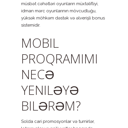
müsbət cəhətləri oyunların müxtəlifliyi,
idman mərc oyunlarının mövcudluğu,
yüksək möhkəm dəstək və əlverişli bonus
sistemidir.
MOBIL
PROQRAMIMI
NECƏ
YENILƏYƏ
BILƏRƏM?
Solda cari promosyonlar və turnirlər,