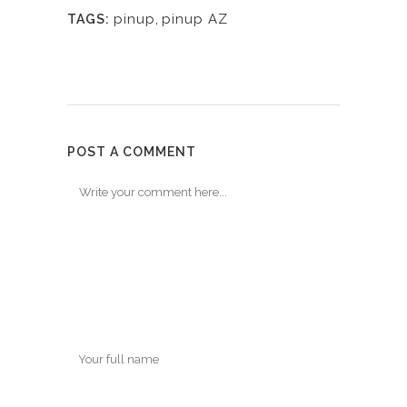
pinup
,
pinup AZ
TAGS:
POST A COMMENT