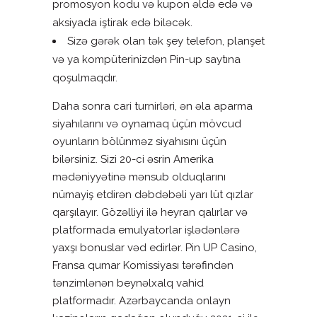
promosyon kodu və kupon əldə edə və
aksiyada iştirak edə biləcək.
Sizə gərək olan tək şey telefon, planşet
və ya kompüterinizdən Pin-up saytına
qoşulmaqdır.
Daha sonra cari turnirləri, ən əla aparma
siyahılarını və oynamaq üçün mövcud
oyunların bölünməz siyahısını üçün
bilərsiniz. Sizi 20-ci əsrin Amerika
mədəniyyətinə mənsub olduqlarını
nümayiş etdirən dəbdəbəli yarı lüt qızlar
qarşılayır. Gözəlliyi ilə heyran qalırlar və
platformada emulyatorlar işlədənlərə
yaxşı bonuslar vəd edirlər. Pin UP Casino,
Fransa qumar Komissiyası tərəfindən
tənzimlənən beynəlxalq vahid
platformadır. Azərbaycanda onlayn