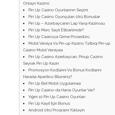
Onlayn Kazino
Pin Up Casino Oyunlarının Seçimi
Pin Up Casino Oyunçuları ötrü Bonuslar
Pin Up – Azərbaycanın Lap Yaxşı Kazinosu
Pin Up Mərc Saytı Etibarlımıdır?
Pin Up Casinoya Girme Prosedürü
Mobil Versiya Və Pin-up Kazino Tətbiqi Pin-up
Casino Mobil Versiyası
Pin Up Casino Azerbaycan, Pinup Cazino
Seyrək Pin Up Kazin
Promosyon Kodlarını Və Bonus Kodlarını
Harada Aperitivo Bilərsiniz?
Pin Up Bet Mobil Uygulaması
Pin Up Casino-da Hansı Oyunlar Var?
Yığım 10 Pin Up Casino Oyunları
Pin Up Kayıt İçin Bonus
Android ötrü Proqramı Yükləyin