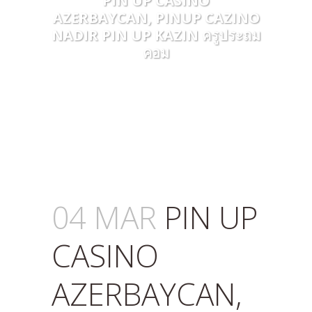
PIN UP CASINO
AZERBAYCAN, PINUP CAZINO
NADIR PIN UP KAZIN ครูประถม
คอม
04 MAR
PIN UP
CASINO
AZERBAYCAN,